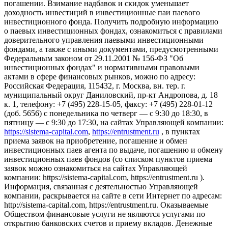
погашении. Взимание надбавок и скидок уменьшает
доходность инвестиций в инвестиционные паи паевого
инвестиционного фонда. Получить подробную информацию
о паевых инвестиционных фондах, ознакомиться с правилами
доверительного управления паевыми инвестиционными
фондами, а также с иными документами, предусмотренными
Федеральным законом от 29.11.2001 № 156-ФЗ "Об
инвестиционных фондах" и нормативными правовыми
актами в сфере финансовых рынков, можно по адресу:
Российская Федерация, 115432, г. Москва, вн. тер. г.
муниципальный округ Даниловский, пр-кт Андропова, д. 18
к. 1, телефону: +7 (495) 228-15-05, факсу: +7 (495) 228-01-12
(доб. 5656) с понедельника по четверг — c 9:30 до 18:30, в
пятницу — с 9:30 до 17:30, на сайтах Управляющей компании:
https://sistema-capital.com
,
https://entrustment.ru
, в пунктах
приема заявок на приобретение, погашение и обмен
инвестиционных паев агента по выдаче, погашению и обмену
инвестиционных паев фондов (со списком пунктов приема
заявок можно ознакомиться на сайтах Управляющей
компании: https://sistema-capital.com, https://entrustment.ru ).
Информация, связанная с деятельностью Управляющей
компании, раскрывается на сайте в сети Интернет по адресам:
http://sistema-capital.com, https://entrustment.ru. Оказываемые
Обществом финансовые услуги не являются услугами по
открытию банковских счетов и приему вкладов. Денежные