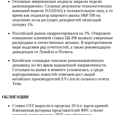
Основные американские индексы закрыли неделю
разнонаправлено. Сильные результаты технологических
компаний вывели NASDAQ в положительную зону, в то
время как индикатор широкого рынка S&P 500 на
опасениях из-за растущих доходностей облигаций
потерял 1%.
Российский рынок скорректировался на 3%. Очередное
повышение ключевой ставки ЦБ РФ вызвало умеренные
распродажи в отечественных активах. В корпоративном
мире выделяем ряд отчетностей, а также рекомендацию
дивидендов от Лукойла и Полюса.
Китайские площадки показали разнонаправленную
динамику, но без ярков выраженной направленности.
Ситуация на рынке в моменте успокоилась, а среди
корпоративных новостей отмечаем рост акций
китайских производителей EVs после сильного отчета
Tesla.
ОБЛИГАЦИИ
Ставки UST выросли в пределах 20 б.п. вдоль кривой.
Взвешенная риторика представителей ФРС о более
плавной нормализации ДКП способствовала