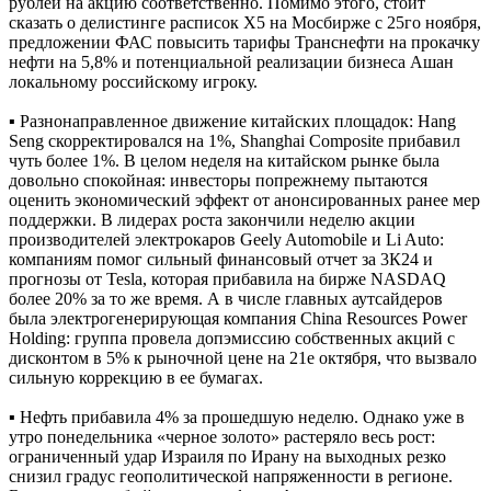
рублей на акцию соответственно. Помимо этого, стоит
сказать о делистинге расписок Х5 на Мосбирже с 25го ноября,
предложении ФАС повысить тарифы Транснефти на прокачку
нефти на 5,8% и потенциальной реализации бизнеса Ашан
локальному российскому игроку.
▪ Разнонаправленное движение китайских площадок: Hang
Seng скорректировался на 1%, Shanghai Composite прибавил
чуть более 1%. В целом неделя на китайском рынке была
довольно спокойная: инвесторы попрежнему пытаются
оценить экономический эффект от анонсированных ранее мер
поддержки. В лидерах роста закончили неделю акции
производителей электрокаров Geely Automobile и Li Auto:
компаниям помог сильный финансовый отчет за 3К24 и
прогнозы от Tesla, которая прибавила на бирже NASDAQ
более 20% за то же время. А в числе главных аутсайдеров
была электрогенерирующая компания China Resources Power
Holding: группа провела допэмиссию собственных акций с
дисконтом в 5% к рыночной цене на 21е октября, что вызвало
сильную коррекцию в ее бумагах.
▪ Нефть прибавила 4% за прошедшую неделю. Однако уже в
утро понедельника «черное золото» растеряло весь рост:
ограниченный удар Израиля по Ирану на выходных резко
снизил градус геополитической напряженности в регионе.