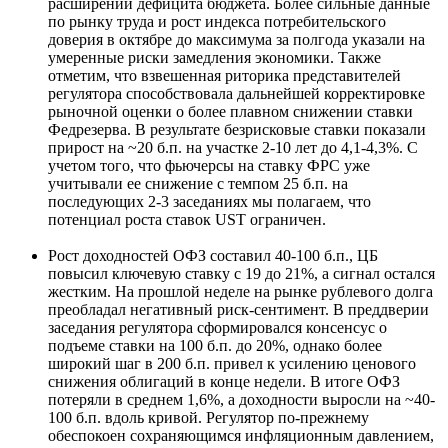
расширении дефицита бюджета. Более сильные данные
по рынку труда и рост индекса потребительского
доверия в октябре до максимума за полгода указали на
умеренные риски замедления экономики. Также
отметим, что взвешенная риторика представителей
регулятора способствовала дальнейшей корректировке
рыночной оценки о более плавном снижении ставки
Федрезерва. В результате безрисковые ставки показали
прирост на ~20 б.п. на участке 2-10 лет до 4,1-4,3%. С
учетом того, что фьючерсы на ставку ФРС уже
учитывали ее снижение с темпом 25 б.п. на
последующих 2-3 заседаниях мы полагаем, что
потенциал роста ставок UST ограничен.
Рост доходностей ОФЗ составил 40-100 б.п., ЦБ
повысил ключевую ставку с 19 до 21%, а сигнал остался
жестким. На прошлой неделе на рынке рублевого долга
преобладал негативный риск-сентимент. В преддверии
заседания регулятора сформировался консенсус о
подъеме ставки на 100 б.п. до 20%, однако более
широкий шаг в 200 б.п. привел к усилению ценового
снижения облигаций в конце недели. В итоге ОФЗ
потеряли в среднем 1,6%, а доходности выросли на ~40-
100 б.п. вдоль кривой. Регулятор по-прежнему
обеспокоен сохраняющимся инфляционным давлением,