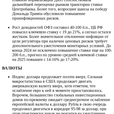
дальнейшей переоценке рынком траектории ставки
Центробанка. Более того, возросшие шансы на победу
Дональда Трампа обусловили повышение
проинфляционных рисков.
Рост доходностей ОФЗ составил 40-100 б.п., ЦБ РФ
повысил ключевую ставку с 19 до 21%, а сигнал остался
жестким. Более значительное отклонение инфляции от
цели регулятора при наличии ценовых рисков требует
дополнительного ужесточения монетарных условий. До
конца 2024 не исключено повышение ставки еще на 100-
200 б.п., прогноз по уровню средней ключевой ставки
на 2025 повышен с 14-16% до 17-20%.
ВАЛЮТЫ
Индекс доллара продолжает ползти вверх. Сильная
макростатистика в США продолжает двигать
американскую валюту вверх, хотя отметим, что
ослабление евро к ней в моменте приостановилось.
Впрочем, большинство глобальных инвестиционных
домов по-прежнему ожидает среднесрочное ослабление
европейской валюты к доллару. Рубль в свою очередь
продолжил двигаться в коридоре 95-98 за доллар, при
этом практически никак не реагируя на ужесточение