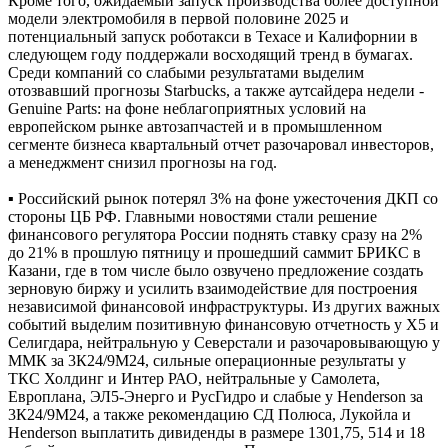
Кроме того, ожидаемый запуск производства более доступной
модели электромобиля в первой половине 2025 и
потенциальный запуск роботакси в Техасе и Калифорнии в
следующем году поддержали восходящий тренд в бумагах.
Среди компаний со слабыми результатами выделим
отозвавший прогнозы Starbucks, а также аутсайдера недели -
Genuine Parts: на фоне неблагоприятных условий на
европейском рынке автозапчастей и в промышленном
сегменте бизнеса квартальный отчет разочаровал инвесторов,
а менеджмент снизил прогнозы на год.
▪ Российский рынок потерял 3% на фоне ужесточения ДКП со
стороны ЦБ РФ. Главными новостями стали решение
финансового регулятора России поднять ставку сразу на 2%
до 21% в прошлую пятницу и прошедший саммит БРИКС в
Казани, где в том числе было озвучено предложение создать
зерновую биржу и усилить взаимодействие для построения
независимой финансовой инфраструктуры. Из других важных
событий выделим позитивную финансовую отчетность у X5 и
Селигдара, нейтральную у Северстали и разочаровывающую у
ММК за 3К24/9М24, сильные операционные результаты у
ТКС Холдинг и Интер РАО, нейтральные у Самолета,
Европлана, ЭЛ5-Энерго и РусГидро и слабые у Henderson за
3К24/9М24, а также рекомендацию СД Полюса, Лукойла и
Henderson выплатить дивиденды в размере 1301,75, 514 и 18