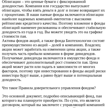
Облигации – это ценные бумаги с фиксированной
доходностью. Компания или государство выпускают
облигации, чтобы взять деньги в долг и позже возвращают их
с процентами. В наши паевые фонды включаются облигации
наиболее надежных компаний-эмитентов с высокими
рейтингами кредитного качества. Поэтому вложение в фонды
облигаций наименее рискованны и обеспечивают стабильную
доходность из года в год. Вы можете увидеть это на графике
стоимости пая.
Активы фондов акций, а также фонда Биотехнологии состоят
преимущественно из акций – долей в компаниях. Владелец
акции может заработать на изменении цены акции, а также
получать часть прибыли компании в форме дивидендов.
Получаемые дивиденды включаются в имущество фонда и
обеспечивают дополнительный рост стоимости пая. Цена
акций может расти или падать в зависимости от многих
факторов, поэтому при инвестировании в фонды акций риски
инвестора будут выше, а равно будет выше и потенциальная
доходность.
Что такое Правила доверительного управления фондом?
Это основной документ, подробно описывающий фонд, паи
которого вы планируете приобрести. По сути, это является
договором, который вы заключите с управляющей компанией