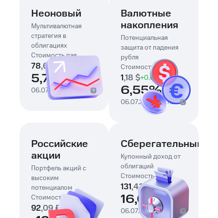
Неоновый
Валютные
накопления
Мультивалютная
стратегия в
Потенциальная
облигациях
защита от падения
Стоимость пая
рубля
78
,
65
₽
+
4
,
26
₽
Стоимость пая
5,73%
1
,
18
$
+
0
,
07
$
6,55%
06.07.25
-
06.07.26
06.07.25
-
06.07.26
Российские
Сберегательный
акции
Купонный доход от
облигаций
Портфель акций с
Стоимость пая
высоким
131
,
43
₽
+
18
,
13
₽
потенциалом
16,00%
Стоимость пая
92
,
09
₽
-14
,
04
₽
06.07.25
-
06.07.26