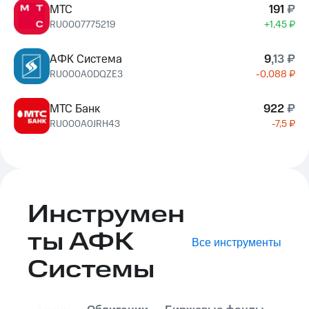
МТС
191
₽
RU0007775219
+1,45 ₽
АФК Система
9
,
13
₽
RU000A0DQZE3
-0,088 ₽
МТС Банк
922
₽
RU000A0JRH43
-7,5 ₽
Инструмен
ты АФК
Все
инструменты
Системы