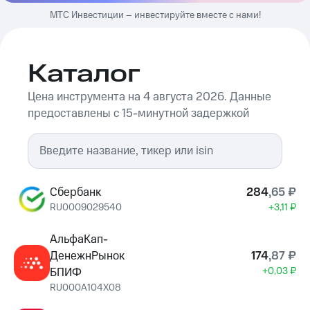
МТС Инвестиции – инвестируйте вместе с нами!
Каталог
Цена инструмента на 4 августа 2026. Данные
предоставлены с 15-минутной задержкой
Сбербанк
284
,
65
₽
RU0009029540
+3,11 ₽
АльфаКап-
ДенежнРынок
174
,
87
₽
БПИФ
+0,03 ₽
RU000A104X08