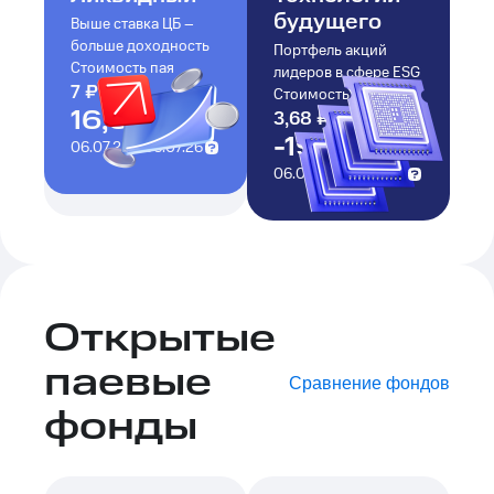
будущего
Выше ставка ЦБ –
больше доходность
Портфель акций
Стоимость пая
лидеров в сфере ESG
7
₽
+
1
₽
Стоимость пая
16,62%
3
,
68
₽
-0
,
88
₽
-19,27%
06.07.25
-
06.07.26
06.07.25
-
06.07.26
Открытые
паевые
Сравнение фондов
фонды