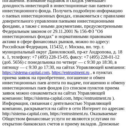
погашении. Взимание надбавок и скидок уменьшает
доходность инвестиций в инвестиционные паи паевого
инвестиционного фонда. Получить подробную информацию
о паевых инвестиционных фондах, ознакомиться с правилами
доверительного управления паевыми инвестиционными
фондами, а также с иными документами, предусмотренными
Федеральным законом от 29.11.2001 № 156-ФЗ "Об
инвестиционных фондах" и нормативными правовыми
актами в сфере финансовых рынков, можно по адресу:
Российская Федерация, 115432, г. Москва, вн. тер. г.
муниципальный округ Даниловский, пр-кт Андропова, д. 18
к. 1, телефону: +7 (495) 228-15-05, факсу: +7 (495) 228-01-12
(доб. 5656) с понедельника по четверг — c 9:30 до 18:30, в
пятницу — с 9:30 до 17:30, на сайтах Управляющей компании:
https://sistema-capital.com
,
https://entrustment.ru
, в пунктах
приема заявок на приобретение, погашение и обмен
инвестиционных паев агента по выдаче, погашению и обмену
инвестиционных паев фондов (со списком пунктов приема
заявок можно ознакомиться на сайтах Управляющей
компании: https://sistema-capital.com, https://entrustment.ru ).
Информация, связанная с деятельностью Управляющей
компании, раскрывается на сайте в сети Интернет по адресам:
http://sistema-capital.com, https://entrustment.ru. Оказываемые
Обществом финансовые услуги не являются услугами по
открытию банковских счетов и приему вкладов. Денежные