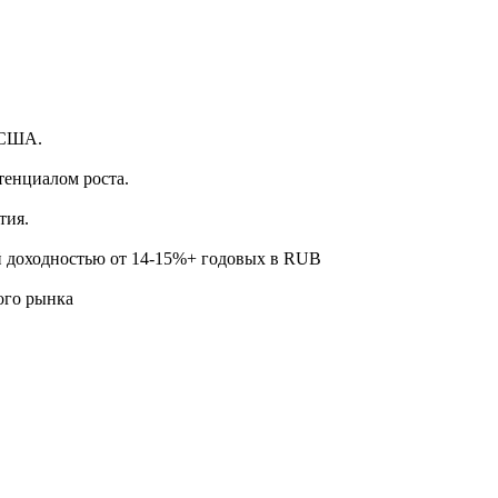
.
 США.
тенциалом роста.
тия.
й доходностью от 14-15%+ годовых в RUB
ого рынка