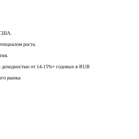
.
 США.
тенциалом роста.
тия.
й доходностью от 14-15%+ годовых в RUB
ого рынка