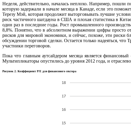
Неделя, действительно, началась неплохо. Например, пошли п
которую задержали в начале месяца в Канаде, если это поможе
Терезу Мэй, которая продолжит выторговывать лучшие условия
риск частичного шатдауна в США и плохая статистика в Китае.
один раз в последние годы. Рост промышленного производств
8,8%. Понятно, что в абсолютном выражении цифры просто от
рисков для мировой экономики, и сейчас, похоже, эти риски б
обсуждении торговой сделки. Остается только надеяться, что Т
участники переговоров.
Пока что главным аутсайдером месяца является финансовый 
Мультипликаторы опустились до уровня 2012 года, и отраслевой
Рисунок 2. Коэффициент P/E для финансового сектора