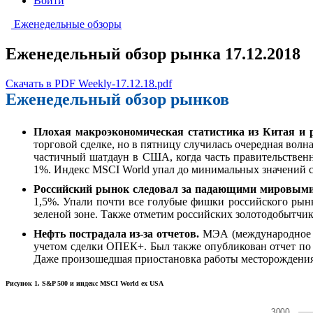
Войти
Еженедельные обзоры
Еженедельный обзор рынка 17.12.2018
Скачать в PDF Weekly-17.12.18.pdf
Еженедельный обзор рынков
Плохая макроэкономическая статистика из Китая и
торговой сделке, но в пятницу случилась очередная волн
частичный шатдаун в США, когда часть правительственн
1%. Индекс MSCI World упал до минимальных значений с 
Российский рынок следовал за падающими мировыми
1,5%. Упали почти все голубые фишки российского рын
зеленой зоне. Также отметим российских золотодобытчик
Нефть пострадала из-за отчетов.
МЭА (международное э
учетом сделки ОПЕК+. Был также опубликован отчет по 
Даже произошедшая приостановка работы месторождения 
Рисунок 1. S&P 500 и индекс MSCI World ex USA