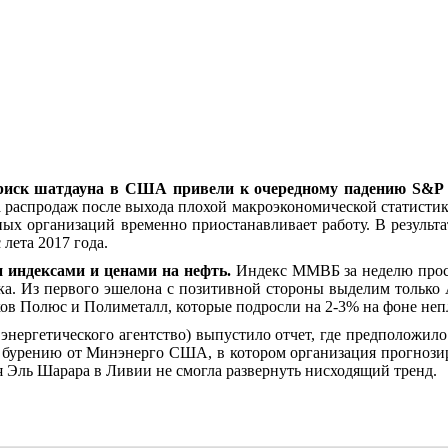
 риск шатдауна в США привели к очередному падению S&P
а распродаж после выхода плохой макроэкономической статистики
ых организаций временно приостанавливает работу. В результа
лета 2017 года.
 индексами и ценами на нефть.
Индекс ММВБ за неделю просел
ка. Из первого эшелона с позитивной стороны выделим только
ов Полюс и Полиметалл, которые подросли на 2-3% на фоне неп
нергетического агентство) выпустило отчет, где предположило
бурению от Минэнерго США, в котором организация прогнозируе
Эль Шарара в Ливии не смогла развернуть нисходящий тренд.