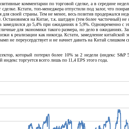
озитивные комментарии по торговой сделке, а в середине недел
т сделке. Кстати, топ-менеджера отпустили под залог, что понр
 для своей страны. Тем не менее, весь позитив продержался н
 Остановимся на Китае, т.к. шатдаун (тем более частичный) не 
а замедлился до 5,4% при ожиданиях в 5,9%. Одновременно с 
личные для экономики такого размера, но дело в ожиданиях. За
лизки к реализации как никогда. Кстати, замедление китайской
рамп не переусердствует и не начнет давить на Китай слишком с
сектор, который потерял более 10% за 2 недели (индекс S&P 5
 индекс торгуется всего лишь по 11,4 EPS этого года.