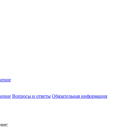
жение
жение
Вопросы и ответы
Обязательная информация
ние: