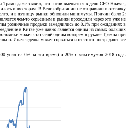
и Трамп даже заявил, что готов вмешаться в дело CFO Huawei,
авилось инвесторам. В Великобритании не отправили в отставку
едолго, и в пятницу рынки обновили минимумы. Причин было 2:
является чем-то серьёзным и рынки проходили через это уже не
этим розничные продажи замедлились до 8,1% при ожиданиях в
медление в Китае уже давно является одним из самых больших
 экономики может стать ещё одним козырем в рукаве Трампа при
ильно. Иначе сделка может сорваться и от этого пострадают все
00 упал на 6% за это время) и 20% с максимумов 2018 года.