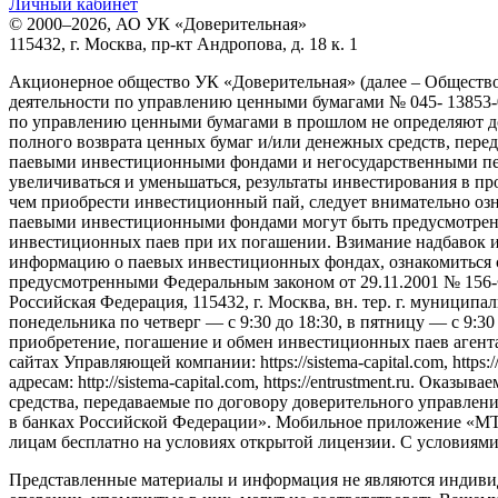
Личный кабинет
© 2000–2026, АО УК «Доверительная»
115432, г. Москва, пр-кт Андропова, д. 18 к. 1
Акционерное общество УК «Доверительная» (далее – Обществ
деятельности по управлению ценными бумагами № 045- 13853-0
по управлению ценными бумагами в прошлом не определяют до
полного возврата ценных бумаг и/или денежных средств, пер
паевыми инвестиционными фондами и негосударственными пен
увеличиваться и уменьшаться, результаты инвестирования в п
чем приобрести инвестиционный пай, следует внимательно оз
паевыми инвестиционными фондами могут быть предусмотрены 
инвестиционных паев при их погашении. Взимание надбавок 
информацию о паевых инвестиционных фондах, ознакомиться 
предусмотренными Федеральным законом от 29.11.2001 № 156
Российская Федерация, 115432, г. Москва, вн. тер. г. муниципаль
понедельника по четверг — c 9:30 до 18:30, в пятницу — с 9:3
приобретение, погашение и обмен инвестиционных паев агент
сайтах Управляющей компании: https://sistema-capital.com, http
адресам: http://sistema-capital.com, https://entrustment.ru. 
средства, передаваемые по договору доверительного управлени
в банках Российской Федерации». Мобильное приложение «МТС
лицам бесплатно на условиях открытой лицензии. С условиям
Представленные материалы и информация не являются индиви