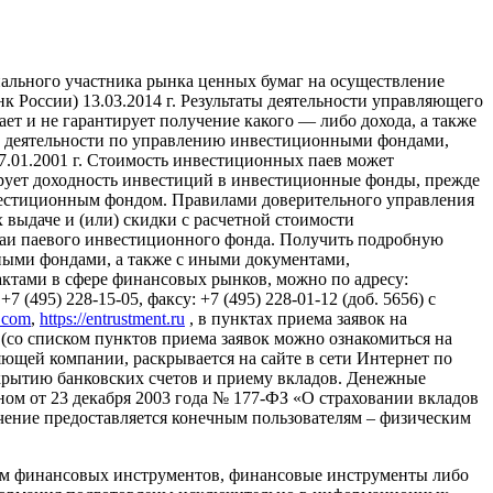
ального участника рынка ценных бумаг на осуществление
России) 13.03.2014 г. Результаты деятельности управляющего
т и не гарантирует получение какого — либо дохода, а также
ие деятельности по управлению инвестиционными фондами,
01.2001 г. Стоимость инвестиционных паев может
ирует доходность инвестиций в инвестиционные фонды, прежде
вестиционным фондом. Правилами доверительного управления
выдаче и (или) скидки с расчетной стоимости
паи паевого инвестиционного фонда. Получить подробную
ыми фондами, а также с иными документами,
тами в сфере финансовых рынков, можно по адресу:
 (495) 228-15-05, факсу: +7 (495) 228-01-12 (доб. 5656) с
l.com
,
https://entrustment.ru
, в пунктах приема заявок на
(со списком пунктов приема заявок можно ознакомиться на
авляющей компании, раскрывается на сайте в сети Интернет по
о открытию банковских счетов и приему вкладов. Денежные
ном от 23 декабря 2003 года № 177-ФЗ «О страховании вкладов
ение предоставляется конечным пользователям – физическим
ем финансовых инструментов, финансовые инструменты либо