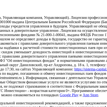
о, Управляющая компания, Управляющий). Лицензия профессион
01000 выдана Центральным Банком Российской Федерации (Банк 
ходы учредителя управления в будущем. Управляющий не обещае
еданных в доверительное управление. Лицензия на осуществлен
сионными фондами № 21-000-1-00041, выдана ФКЦБ России 17.
рошлом не определяют доходы в будущем, государство не гарант
накомиться с правилами доверительного управления паевым ин
надбавки к расчетной стоимости инвестиционных паев при их 
и скидок уменьшает доходность инвестиций в инвестиционные 
с правилами доверительного управления паевыми инвестиционн
-ФЗ "Об инвестиционных фондах" и нормативными правовыми ак
ный округ Даниловский, пр-кт Андропова, д. 18 к. 1, телефону: +7
0 до 17:30, на сайтах Управляющей компании:
https://sistema-capita
а по выдаче, погашению и обмену инвестиционных паев фондов 
s://entrustment.ru ). Информация, связанная с деятельностью Упр
Оказываемые Обществом финансовые услуги не являются услугами п
я, не подлежат страхованию в соответствии с Федеральным зако
 Инвестиции» - возрастная категория 0+. Программное обеспеч
и можно ознакомиться на площадках
Google Play
и
App Store
.
дуальной инвестиционной рекомендацией, а также предложени