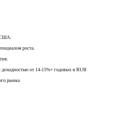
.
 США.
тенциалом роста.
тия.
й доходностью от 14-15%+ годовых в RUB
ого рынка