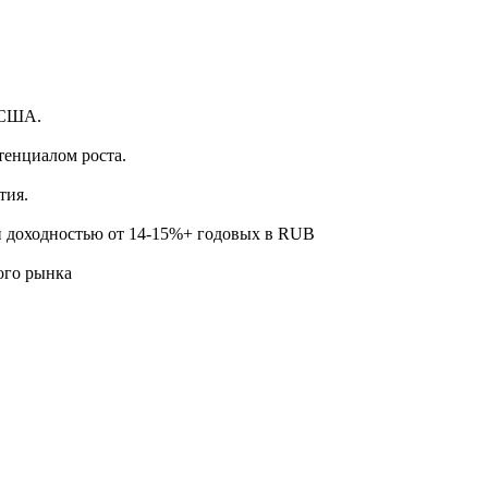
.
 США.
тенциалом роста.
тия.
й доходностью от 14-15%+ годовых в RUB
ого рынка