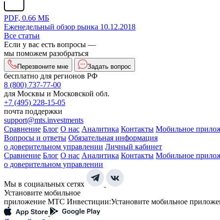
PDF, 0.66 МБ
Еженедельный обзор рынка 10.12.2018
Все статьи
Если у вас есть вопросы —
мы поможем разобраться
Перезвоните мне
Задать вопрос
бесплатно для регионов РФ
8 (800) 737-77-00
для Москвы и Московской обл.
+7 (495) 228-15-05
почта поддержки
support@mts.investments
Сравнение
Блог
О нас
Аналитика
Контакты
Мобильное прило
Вопросы и ответы
Обязательная информация
о доверительном управлении
Личный кабинет
Сравнение
Блог
О нас
Аналитика
Контакты
Мобильное прило
о доверительном управлении
Мы в социальных сетях
Установите мобильное
приложение МТС Инвестиции:
Установите мобильное приложе