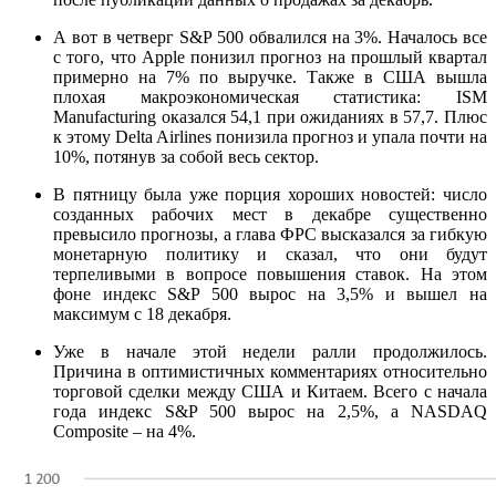
А вот в четверг S&P 500 обвалился на 3%. Началось все
с того, что Apple понизил прогноз на прошлый квартал
примерно на 7% по выручке. Также в США вышла
плохая макроэкономическая статистика: ISM
Manufacturing оказался 54,1 при ожиданиях в 57,7. Плюс
к этому Delta Airlines понизила прогноз и упала почти на
10%, потянув за собой весь сектор.
В пятницу была уже порция хороших новостей: число
созданных рабочих мест в декабре существенно
превысило прогнозы, а глава ФРС высказался за гибкую
монетарную политику и сказал, что они будут
терпеливыми в вопросе повышения ставок. На этом
фоне индекс S&P 500 вырос на 3,5% и вышел на
максимум с 18 декабря.
Уже в начале этой недели ралли продолжилось.
Причина в оптимистичных комментариях относительно
торговой сделки между США и Китаем. Всего с начала
года индекс S&P 500 вырос на 2,5%, а NASDAQ
Composite – на 4%.