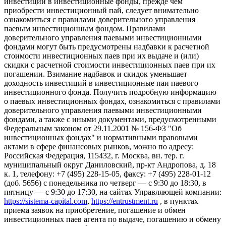
инвестиций в инвестиционные фонды, прежде чем
приобрести инвестиционный пай, следует внимательно
ознакомиться с правилами доверительного управления
паевым инвестиционным фондом. Правилами
доверительного управления паевыми инвестиционными
фондами могут быть предусмотрены надбавки к расчетной
стоимости инвестиционных паев при их выдаче и (или)
скидки с расчетной стоимости инвестиционных паев при их
погашении. Взимание надбавок и скидок уменьшает
доходность инвестиций в инвестиционные паи паевого
инвестиционного фонда. Получить подробную информацию
о паевых инвестиционных фондах, ознакомиться с правилами
доверительного управления паевыми инвестиционными
фондами, а также с иными документами, предусмотренными
Федеральным законом от 29.11.2001 № 156-ФЗ "Об
инвестиционных фондах" и нормативными правовыми
актами в сфере финансовых рынков, можно по адресу:
Российская Федерация, 115432, г. Москва, вн. тер. г.
муниципальный округ Даниловский, пр-кт Андропова, д. 18
к. 1, телефону: +7 (495) 228-15-05, факсу: +7 (495) 228-01-12
(доб. 5656) с понедельника по четверг — c 9:30 до 18:30, в
пятницу — с 9:30 до 17:30, на сайтах Управляющей компании:
https://sistema-capital.com
,
https://entrustment.ru
, в пунктах
приема заявок на приобретение, погашение и обмен
инвестиционных паев агента по выдаче, погашению и обмену