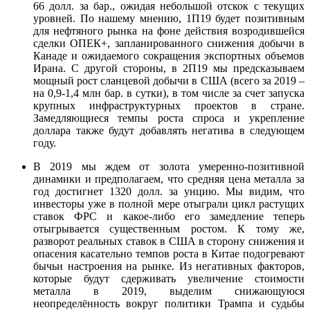
66 долл. за бар., ожидая небольшой отскок с текущих
уровней. По нашему мнению, 1П19 будет позитивным
для нефтяного рынка на фоне действия возродившейся
сделки ОПЕК+, запланированного снижения добычи в
Канаде и ожидаемого сокращения экспортных объемов
Ирана. С другой стороны, в 2П19 мы предсказываем
мощный рост сланцевой добычи в США (всего за 2019 –
на 0,9-1,4 млн бар. в сутки), в том числе за счет запуска
крупных инфраструктурных проектов в стране.
Замедляющиеся темпы роста спроса и укрепление
доллара также будут добавлять негатива в следующем
году.
В 2019 мы ждем от золота умеренно-позитивной
динамики и предполагаем, что средняя цена металла за
год достигнет 1320 долл. за унцию. Мы видим, что
инвесторы уже в полной мере отыграли цикл растущих
ставок ФРС и какое-либо его замедление теперь
отыгрывается существенным ростом. К тому же,
разворот реальных ставок в США в сторону снижения и
опасения касательно темпов роста в Китае подогревают
бычьи настроения на рынке. Из негативных факторов,
которые будут сдерживать увеличение стоимости
металла в 2019, выделим снижающуюся
неопределённость вокруг политики Трампа и судьбы