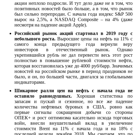
акции неплохо подросли. И тут дело даже не в том, что
позитивных новостей было больше, а в том, что рынок
был сильно перепродан. С начала года индекс S&P 500
вырос на 2,5%, а NASDAQ Composite – на 4% (даже
несмотря на падение акций Apple).
Российский рынок
акций стартовал в 2019 году с
небольшого роста.
Выросшие цены на нефть на 11% с
самого конца предыдущего года вернули веру
инвесторов в отечественный рынок. Однако
укрепившийся рубль не дал перевести весь этот рост
полностью в повышение рублевой стоимости нефти,
которая восстановилась уже до 4000 руб/барр. Значимых
новостей на российском рынке в период праздников не
было, и он, по большей части, двигался за глобальными
индикаторами.
Шикарное ралли цен на нефть
с начала года не
оставило равнодушных.
Хорошая статистика по
запасам и пускай и сезонное, но все же падение
количества нефтяных буровых в США, ровно как
первые сигналы сокращения добычи со стороны
ОПЕК+ и рост оптимизма касательно исхода торговых
войн, внесли внушительный вклад в увеличение
стоимости Brent на 11% с начала года и на 18% с
последней недели декабря 2018. Мы считаем, что по