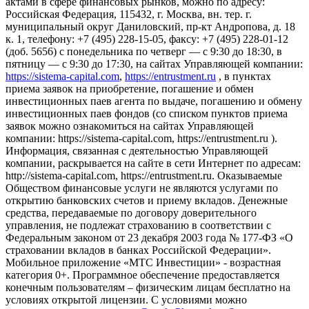
актами в сфере финансовых рынков, можно по адресу:
Российская Федерация, 115432, г. Москва, вн. тер. г.
муниципальный округ Даниловский, пр-кт Андропова, д. 18
к. 1, телефону: +7 (495) 228-15-05, факсу: +7 (495) 228-01-12
(доб. 5656) с понедельника по четверг — c 9:30 до 18:30, в
пятницу — с 9:30 до 17:30, на сайтах Управляющей компании:
https://sistema-capital.com
,
https://entrustment.ru
, в пунктах
приема заявок на приобретение, погашение и обмен
инвестиционных паев агента по выдаче, погашению и обмену
инвестиционных паев фондов (со списком пунктов приема
заявок можно ознакомиться на сайтах Управляющей
компании: https://sistema-capital.com, https://entrustment.ru ).
Информация, связанная с деятельностью Управляющей
компании, раскрывается на сайте в сети Интернет по адресам:
http://sistema-capital.com, https://entrustment.ru. Оказываемые
Обществом финансовые услуги не являются услугами по
открытию банковских счетов и приему вкладов. Денежные
средства, передаваемые по договору доверительного
управления, не подлежат страхованию в соответствии с
Федеральным законом от 23 декабря 2003 года № 177-ФЗ «О
страховании вкладов в банках Российской Федерации».
Мобильное приложение «МТС Инвестиции» - возрастная
категория 0+. Программное обеспечение предоставляется
конечным пользователям – физическим лицам бесплатно на
условиях открытой лицензии. С условиями можно