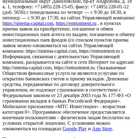
муниципальный округ Даниловский, пр-кт Андропова, д. 18
к. 1, телефону: +7 (495) 228-15-05, факсу: +7 (495) 228-01-12
(доб. 5656) с понедельника по четверг — c 9:30 до 18:30, в
пятницу — с 9:30 до 17:30, на сайтах Управляющей компании:
https://sistema-capital.com
,
https://entrustment.ru
, в пунктах
приема заявок на приобретение, погашение и обмен
инвестиционных паев агента по выдаче, погашению и обмену
инвестиционных паев фондов (со списком пунктов приема
заявок можно ознакомиться на сайтах Управляющей
компании: https://sistema-capital.com, https://entrustment.ru ).
Информация, связанная с деятельностью Управляющей
компании, раскрывается на сайте в сети Интернет по адресам:
http://sistema-capital.com, https://entrustment.ru. Оказываемые
Обществом финансовые услуги не являются услугами по
открытию банковских счетов и приему вкладов. Денежные
средства, передаваемые по договору доверительного
управления, не подлежат страхованию в соответствии с
Федеральным законом от 23 декабря 2003 года № 177-ФЗ «О
страховании вкладов в банках Российской Федерации».
Мобильное приложение «МТС Инвестиции» - возрастная
категория 0+. Программное обеспечение предоставляется
конечным пользователям – физическим лицам бесплатно на
условиях открытой лицензии. С условиями можно
ознакомиться на площадках
Google Play
и
App Store
.