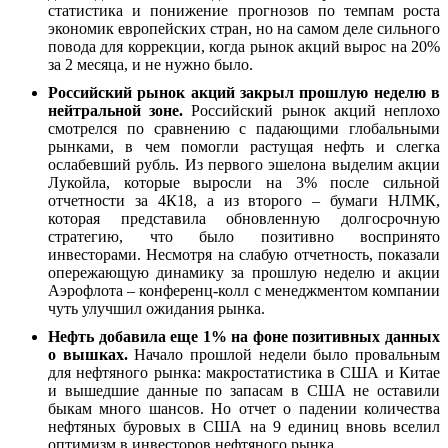
статистика и понижение прогнозов по темпам роста
экономик европейских стран, но на самом деле сильного
повода для коррекции, когда рынок акций вырос на 20%
за 2 месяца, и не нужно было.
Российский рынок акций закрыл прошлую неделю в
нейтральной зоне.
Российский рынок акций неплохо
смотрелся по сравнению с падающими глобальными
рынками, в чем помогли растущая нефть и слегка
ослабевший рубль. Из первого эшелона выделим акции
Лукойла, которые выросли на 3% после сильной
отчетности за 4К18, а из второго – бумаги НЛМК,
которая представила обновленную долгосрочную
стратегию, что было позитивно воспринято
инвесторами. Несмотря на слабую отчетность, показали
опережающую динамику за прошлую неделю и акции
Аэрофлота – конференц-колл с менеджментом компании
чуть улучшил ожидания рынка.
Нефть добавила еще 1% на фоне позитивных данных
о вышках.
Начало прошлой недели было провальным
для нефтяного рынка: макростатистика в США и Китае
и вышедшие данные по запасам в США не оставили
быкам много шансов. Но отчет о падении количества
нефтяных буровых в США на 9 единиц вновь вселил
оптимизм в инвесторов нефтяного рынка.