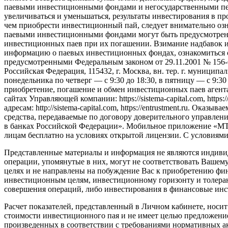
паевыми инвестиционными фондами и негосударственными пен
увеличиваться и уменьшаться, результаты инвестирования в п
чем приобрести инвестиционный пай, следует внимательно оз
паевыми инвестиционными фондами могут быть предусмотрены 
инвестиционных паев при их погашении. Взимание надбавок 
информацию о паевых инвестиционных фондах, ознакомиться 
предусмотренными Федеральным законом от 29.11.2001 № 156
Российская Федерация, 115432, г. Москва, вн. тер. г. муниципаль
понедельника по четверг — c 9:30 до 18:30, в пятницу — с 9:3
приобретение, погашение и обмен инвестиционных паев агент
сайтах Управляющей компании: https://sistema-capital.com, http
адресам: http://sistema-capital.com, https://entrustment.ru. 
средства, передаваемые по договору доверительного управлени
в банках Российской Федерации». Мобильное приложение «МТС
лицам бесплатно на условиях открытой лицензии. С условиям
Представленные материалы и информация не являются индиви
операции, упомянутые в них, могут не соответствовать Ваш
целях и не направлены на побуждение Вас к приобретению фи
инвестиционным целям, инвестиционному горизонту и толерант
совершения операций, либо инвестирования в финансовые инс
Расчет показателей, представленный в Личном кабинете, носи
стоимости инвестиционного пая и не имеет целью предложение
произведенных в соответствии с требованиями нормативных ак