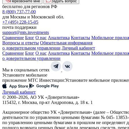
Перезвоните мне
Задать вопрос
бесплатно для регионов РФ
8 (800) 737-77-00
для Москвы и Московской обл.
+7 (495) 228-15-05
почта поддержки
support@mts.investments
Сравнение
Блог
О нас
Аналитика
Контакты
Мобильное прило
Вопросы и ответы
Обязательная информация
о доверительном управлении
Личный кабинет
Сравнение
Блог
О нас
Аналитика
Контакты
Мобильное прило
о доверительном управлении
Мы в социальных сетях
Установите мобильное
приложение МТС Инвестиции:
Установите мобильное приложе
Личный кабинет
© 2000–2026, АО УК «Доверительная»
115432, г. Москва, пр-кт Андропова, д. 18 к. 1
Акционерное общество УК «Доверительная» (далее – Обществ
деятельности по управлению ценными бумагами № 045- 13853-0
по управлению ценными бумагами в прошлом не определяют до
полного возврата ценных бумаг и/или денежных средств, пер