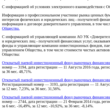
С информацией об условиях электронного взаимодействия с 
Информация о профессиональном участнике рынка ценных бума
интересов физических и юридических лиц - получателей фина
информация о договоре доверительного управления, в том чис
Общества.
С информацией об управляющей компании АО УК «Доверительн
и юридических лиц - получателей финансовых услуг, оказыв
фонды и управляющие компании инвестиционных фондов, пае
управлением Общества, в том числе стоимости чистых активо
Общества:
Открытый паевой инвестиционный фонд рыночных финансовых
номер — 3194, дата регистрации — 11 Августа 2016 года, регист
за 36 мес. 48,71%.
Открытый паевой инвестиционный фонд рыночных финансовых
Регистрационный номер — 3193, дата регистрации — 11 Августа 
за 12 мес. 7,23%, за 36 мес. 31,56%.
Открытый паевой инвестиционный фонд рыночных финансовых
номер — 2744, дата регистрации — 21 Февраля 2014 года, реги
за 6 мес. -16,49%, за 12 мес. -10,92%, за 36 мес. -8,14%.