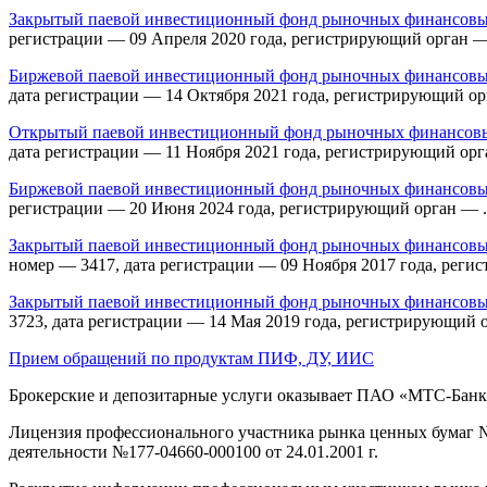
Закрытый паевой инвестиционный фонд рыночных финансовы
регистрации — 09 Апреля 2020 года, регистрирующий орган —
Биржевой паевой инвестиционный фонд рыночных финансовых
дата регистрации — 14 Октября 2021 года, регистрирующий орган 
Открытый паевой инвестиционный фонд рыночных финансовых
дата регистрации — 11 Ноября 2021 года, регистрирующий орган —
Биржевой паевой инвестиционный фонд рыночных финансовы
регистрации — 20 Июня 2024 года, регистрирующий орган — . Дох
Закрытый паевой инвестиционный фонд рыночных финансовых
номер — 3417, дата регистрации — 09 Ноября 2017 года, реги
Закрытый паевой инвестиционный фонд рыночных финансовых
3723, дата регистрации — 14 Мая 2019 года, регистрирующий 
Прием обращений по продуктам ПИФ, ДУ, ИИС
Брокерские и депозитарные услуги оказывает ПАО «МТС-Банк»: 1
Лицензия профессионального участника рынка ценных бумаг № 
деятельности №177-04660-000100 от 24.01.2001 г.