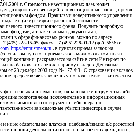
01.2001 г. Стоимость инвестиционных паев может
ирует доходность инвестиций в инвестиционные фонды, прежде
вестиционным фондом. Правилами доверительного управления
выдаче и (или) скидки с расчетной стоимости
паи паевого инвестиционного фонда. Получить подробную
ыми фондами, а также с иными документами,
тами в сфере финансовых рынков, можно по адресу:
 (495) 228-15-05, факсу: +7 (495) 228-01-12 (доб. 5656) с
l.com
,
https://entrustment.ru
, в пунктах приема заявок на
(со списком пунктов приема заявок можно ознакомиться на
авляющей компании, раскрывается на сайте в сети Интернет по
о открытию банковских счетов и приему вкладов. Денежные
ном от 23 декабря 2003 года № 177-ФЗ «О страховании вкладов
ение предоставляется конечным пользователям – физическим
ем финансовых инструментов, финансовые инструменты либо
нформация подготовлены исключительно в информационных
тствия финансового инструмента либо операции
ответственности за возможные убытки инвестора в случае
ции.
 и иные обязательные платежи, надбавки/скидки к/с расчетной
естиционной деятельности основано на расчетах доходности,