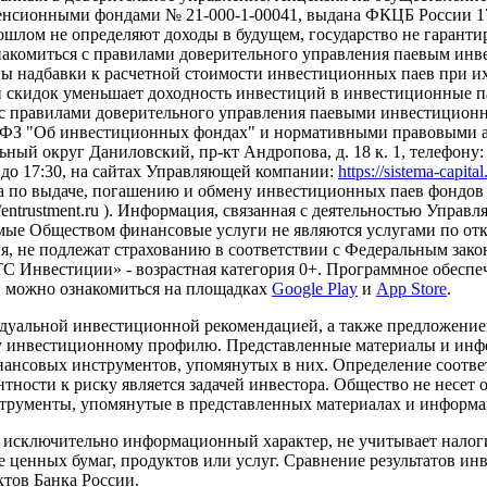
сионными фондами № 21-000-1-00041, выдана ФКЦБ России 17.
рошлом не определяют доходы в будущем, государство не гарант
накомиться с правилами доверительного управления паевым ин
надбавки к расчетной стоимости инвестиционных паев при их 
и скидок уменьшает доходность инвестиций в инвестиционные 
с правилами доверительного управления паевыми инвестиционн
-ФЗ "Об инвестиционных фондах" и нормативными правовыми ак
ный округ Даниловский, пр-кт Андропова, д. 18 к. 1, телефону: +7
0 до 17:30, на сайтах Управляющей компании:
https://sistema-capita
а по выдаче, погашению и обмену инвестиционных паев фондов 
s://entrustment.ru ). Информация, связанная с деятельностью Упр
Оказываемые Обществом финансовые услуги не являются услугами п
я, не подлежат страхованию в соответствии с Федеральным зако
 Инвестиции» - возрастная категория 0+. Программное обеспеч
и можно ознакомиться на площадках
Google Play
и
App Store
.
дуальной инвестиционной рекомендацией, а также предложени
ему инвестиционному профилю. Представленные материалы и и
нансовых инструментов, упомянутых в них. Определение соотве
ности к риску является задачей инвестора. Общество не несет 
трументы, упомянутые в представленных материалах и информа
т исключительно информационный характер, не учитывает налоги
 ценных бумаг, продуктов или услуг. Сравнение результатов инв
тов Банка России.