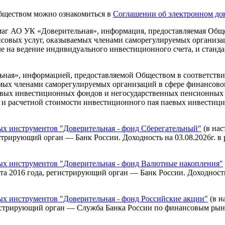
Обществом можно ознакомиться в
Соглашении об электронном до
г АО УК «Доверительная», информация, предоставляемая Общес
нсовых услуг, оказываемых членами саморегулируемых организ
ле на ведение индивидуального инвестиционного счета, и станд
ая», информацией, предоставляемой Обществом в соответствии
аемых членами саморегулируемых организаций в сфере финансо
вых инвестиционных фондов и негосударственных пенсионных 
в и расчетной стоимости инвестиционного пая паевых инвестиц
 инструментов "Доверительная - фонд Сберегательный"
(в нас
рирующий орган — Банк России. Доходность на 03.08.2026г. в рубл
 инструментов "Доверительная - фонд Валютные накопления"
2016 года, регистрирующий орган — Банк России. Доходность на 0
 инструментов "Доверительная - фонд Российские акции"
(в н
стрирующий орган — Служба Банка России по финансовым рынкам.