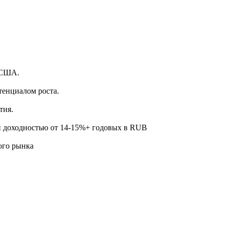
.
 США.
тенциалом роста.
тия.
й доходностью от 14-15%+ годовых в RUB
ого рынка