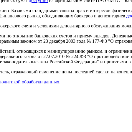
ценных бумаг
доступно
на официальном сайте ПАО «МТС – Бан
ии с Базовыми стандартами защиты прав и интересов физически
 финансового рынка, объединяющих брокеров и депозитариев
до
окерского счета и условиями депозитарного обслуживания мож
и по открытию банковских счетов и приему вкладов. Денежные 
еральным законом от 23 декабря 2003 года № 177-ФЗ "О страхов
йствий, относящихся к манипулированию рынком, и ограничения
дерального закона от 27.07.2010 № 224-ФЗ "О противодействи
 законодательные акты Российской Федерации" и принятыми в 
ель, отражающий изменение цены последней сделки на конец пе
политикой обработки данных.