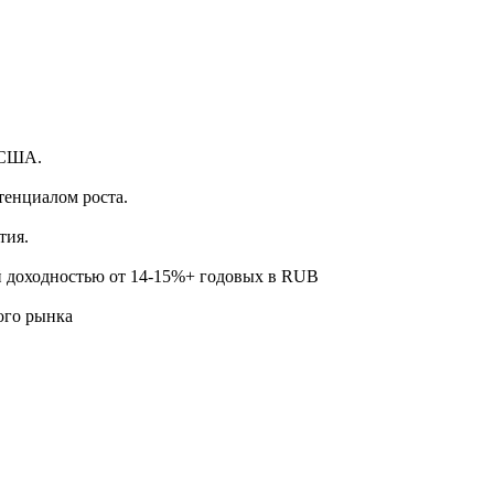
.
 США.
тенциалом роста.
тия.
й доходностью от 14-15%+ годовых в RUB
ого рынка