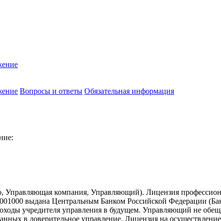
жение
жение
Вопросы и ответы
Обязательная информация
ние:
о, Управляющая компания, Управляющий). Лицензия профессион
01000 выдана Центральным Банком Российской Федерации (Банк 
ходы учредителя управления в будущем. Управляющий не обещае
еданных в доверительное управление. Лицензия на осуществлен