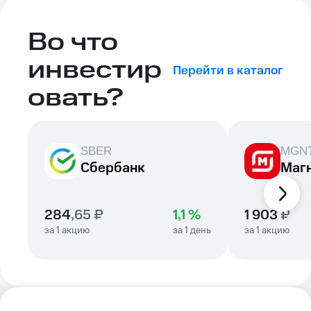
Во что
инвестир
Перейти в каталог
овать?
SBER
MGN
Сбербанк
Маг
284
,
65
₽
1,1 %
1 903
₽
за 1
акцию
за 1
день
за 1
акцию