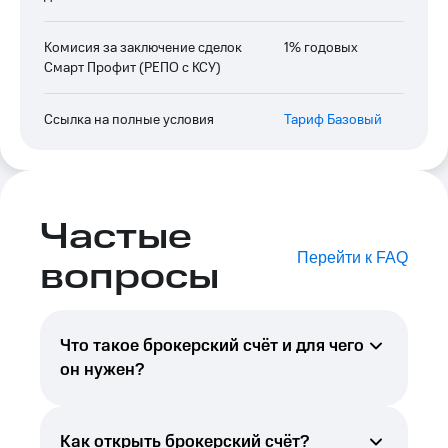
Комисия за заключение сделок
1% годовых
Смарт Профит (РЕПО с КСУ)
Ссылка на полные условия
Тариф Базовый
Частые
Перейти к FAQ
вопросы
Что такое брокерский счёт и для чего
он нужен?
Брокерский счёт предназначен для
совершения сделок с ценными бумагами
Как открыть брокерский счёт?