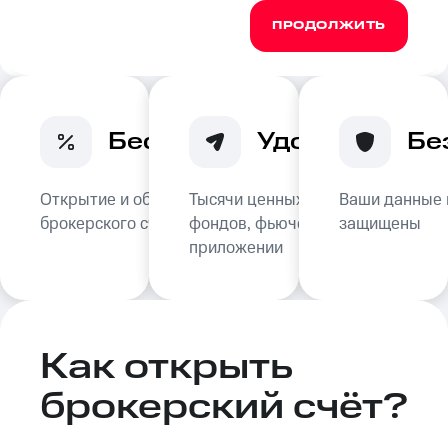
ПРОДОЛЖИТЬ
Бесплатно
Удобно
Бе
Открытие и обслуживание
Тысячи ценных бумаг,
Ваши данные
брокерского счёта — 0₽
фондов, фьючерсов в
защищены
приложении
Как открыть
брокерский счёт?