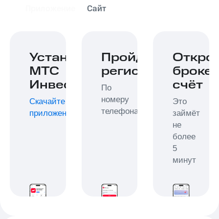
Приложение
Сайт
Установите
Пройдите
Откро
МТС
регистрацию
броке
Инвестиции
счёт
По
номеру
Скачайте
Это
телефона
приложение
займёт
не
более
5
минут