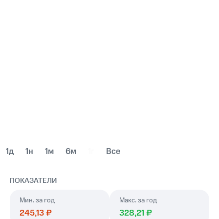
1д
1н
1м
6м
1г
Все
ПОКАЗАТЕЛИ
год
год
245,13 ₽
328,21 ₽