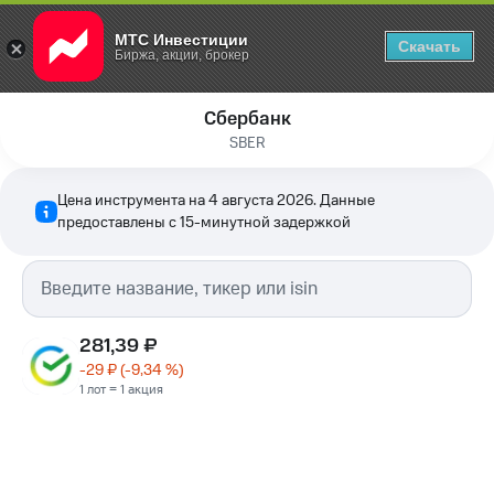
МТС Инвестиции
Скачать
Биржа, акции, брокер
Сбербанк
SBER
Цена инструмента на
4 августа 2026
. Данные
предоставлены с 15-минутной задержкой
281,39 ₽
-29 ₽
(
-9,34
%)
1 лот = 1 акция
04.08.26
04.08.26