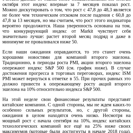
октября этот индекс впервые за 7 месяцев показал рост.
Можно дискутировать о том, что рост с 47,8 до 48,3 является
не более чем техническим отскоком после падения с 60,8 до
47,8 за 13 месяцев, но мы считаем, что рост этого индикатора
вероятно продолжится. Наша уверенность основана на том,
что конкурирующий индекс от Markit чувствует себя
значительно лучше: растет второй месяц подряд и даже в
минимуме не проваливался ниже 50.
Если наши ожидания оправдаются, то это станет очень
хорошими новостями для компаний второго эшелона.
Традиционно, в периоды роста PMI, акции второго эшелона
опережают индекс S&P 500 (см. график ниже). В случае
достижения прогресса в торговых переговорах, индекс ISM
PMI может вернуться к отметке в 55. При прочих равных это
должно привести к опережающему росту акций второго
эшелона на 10% относительно индекса S&P 500.
На этой неделе свои финансовые результаты представят
китайские компании. С одной стороны, мы не ждем каких-то
особенно сильных результатов, но, с другой стороны,
ожидания в целом находятся очень низко. Несмотря на
мощный рост с начала сентября на 10%, индекс китайских
технологических компаний все ещё на 25% ниже своих
максимумов (которые были достигнуты в начале 2018 года).