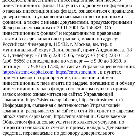
инвестиционного фонда. Получить подробную информацию
о паевых инвестиционных фондах, ознакомиться с правилами
доверительного управления паевыми инвестиционными
фондами, а также с иными документами, предусмотренными
Федеральным законом от 29.11.2001 № 156-ФЗ "Об
инвестиционных фондах" и нормативными правовыми
актами в сфере финансовых рынков, можно по адресу:
Российская Федерация, 115432, г. Москва, вн. тер. г.
муниципальный округ Даниловский, пр-кт Андропова, д. 18
к. 1, телефону: +7 (495) 228-15-05, факсу: +7 (495) 228-01-12
(доб. 5656) с понедельника по четверг — c 9:30 до 18:30, в
пятницу — с 9:30 до 17:30, на сайтах Управляющей компании:
https://sistema-capital.com
,
https://entrustment.ru
, в пунктах
приема заявок на приобретение, погашение и обмен
инвестиционных паев агента по выдаче, погашению и обмену
инвестиционных паев фондов (со списком пунктов приема
заявок можно ознакомиться на сайтах Управляющей
компании: https://sistema-capital.com, https://entrustment.ru ).
Информация, связанная с деятельностью Управляющей
компании, раскрывается на сайте в сети Интернет по адресам:
http://sistema-capital.com, https://entrustment.ru. Оказываемые
Обществом финансовые услуги не являются услугами по
открытию банковских счетов и приему вкладов. Денежные
средства, передаваемые по договору доверительного