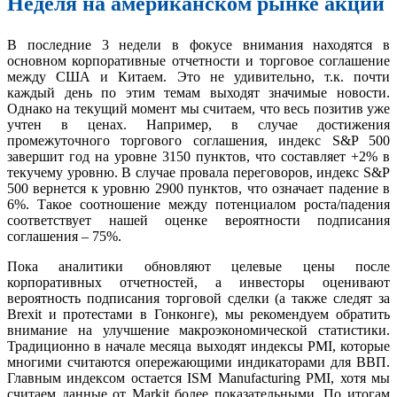
Неделя на американском рынке акций
В последние 3 недели в фокусе внимания находятся в
основном корпоративные отчетности и торговое соглашение
между США и Китаем. Это не удивительно, т.к. почти
каждый день по этим темам выходят значимые новости.
Однако на текущий момент мы считаем, что весь позитив уже
учтен в ценах. Например, в случае достижения
промежуточного торгового соглашения, индекс S&P 500
завершит год на уровне 3150 пунктов, что составляет +2% в
текучему уровню. В случае провала переговоров, индекс S&P
500 вернется к уровню 2900 пунктов, что означает падение в
6%. Такое соотношение между потенциалом роста/падения
соответствует нашей оценке вероятности подписания
соглашения – 75%.
Пока аналитики обновляют целевые цены после
корпоративных отчетностей, а инвесторы оценивают
вероятность подписания торговой сделки (а также следят за
Brexit и протестами в Гонконге), мы рекомендуем обратить
внимание на улучшение макроэкономической статистики.
Традиционно в начале месяца выходят индексы PMI, которые
многими считаются опережающими индикаторами для ВВП.
Главным индексом остается ISM Manufacturing PMI, хотя мы
считаем данные от Markit более показательными. По итогам