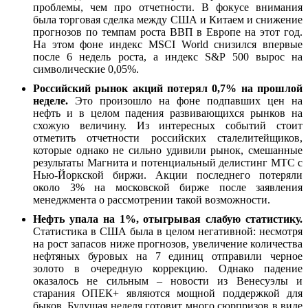
проблемы, чем про отчетности. В фокусе внимания
была торговая сделка между США и Китаем и снижение
прогнозов по темпам роста ВВП в Европе на этот год.
На этом фоне индекс MSCI World снизился впервые
после 6 недель роста, а индекс S&P 500 вырос на
символические 0,05%.
Российский рынок акций потерял 0,7% на прошлой
неделе.
Это произошло на фоне подпавших цен на
нефть и в целом падения развивающихся рынков на
схожую величину. Из интересных событий стоит
отметить отчетности российских сталелитейщиков,
которые однако не сильно удивили рынок, смешанные
результаты Магнита и потенциальный делистинг МТС с
Нью-Йоркской биржи. Акции последнего потеряли
около 3% на московской бирже после заявления
менеджмента о рассмотрении такой возможности.
Нефть упала на 1%, отыгрывая слабую статистику.
Статистика в США была в целом негативной: несмотря
на рост запасов ниже прогнозов, увеличение количества
нефтяных буровых на 7 единиц отправили черное
золото в очередную коррекцию. Однако падение
оказалось не сильным – новости из Венесуэлы и
старания ОПЕК+ являются мощной поддержкой для
быков. Будущая неделя готовит много сюрпризов в виде