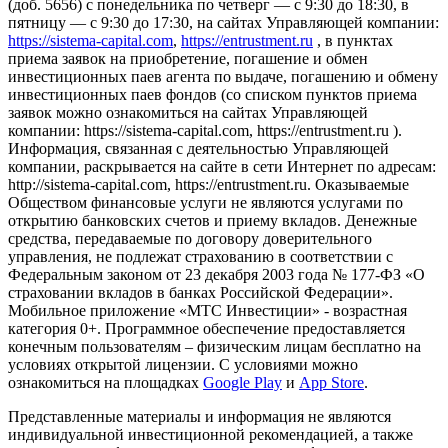
(доб. 5656) с понедельника по четверг — c 9:30 до 18:30, в
пятницу — с 9:30 до 17:30, на сайтах Управляющей компании:
https://sistema-capital.com
,
https://entrustment.ru
, в пунктах
приема заявок на приобретение, погашение и обмен
инвестиционных паев агента по выдаче, погашению и обмену
инвестиционных паев фондов (со списком пунктов приема
заявок можно ознакомиться на сайтах Управляющей
компании: https://sistema-capital.com, https://entrustment.ru ).
Информация, связанная с деятельностью Управляющей
компании, раскрывается на сайте в сети Интернет по адресам:
http://sistema-capital.com, https://entrustment.ru. Оказываемые
Обществом финансовые услуги не являются услугами по
открытию банковских счетов и приему вкладов. Денежные
средства, передаваемые по договору доверительного
управления, не подлежат страхованию в соответствии с
Федеральным законом от 23 декабря 2003 года № 177-ФЗ «О
страховании вкладов в банках Российской Федерации».
Мобильное приложение «МТС Инвестиции» - возрастная
категория 0+. Программное обеспечение предоставляется
конечным пользователям – физическим лицам бесплатно на
условиях открытой лицензии. С условиями можно
ознакомиться на площадках
Google Play
и
App Store
.
Представленные материалы и информация не являются
индивидуальной инвестиционной рекомендацией, а также