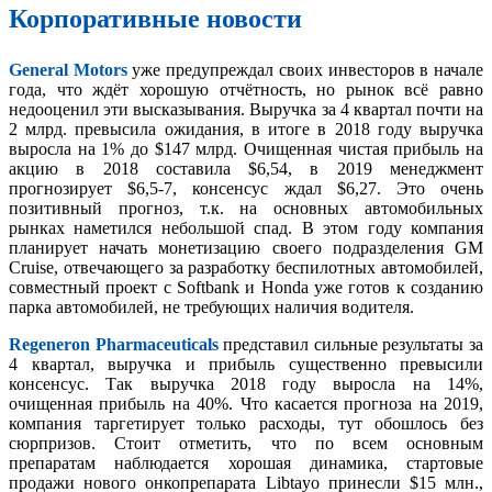
Корпоративные новости
General Motors
уже предупреждал своих инвесторов в начале
года, что ждёт хорошую отчётность, но рынок всё равно
недооценил эти высказывания. Выручка за 4 квартал почти на
2 млрд. превысила ожидания, в итоге в 2018 году выручка
выросла на 1% до $147 млрд. Очищенная чистая прибыль на
акцию в 2018 составила $6,54, в 2019 менеджмент
прогнозирует $6,5-7, консенсус ждал $6,27. Это очень
позитивный прогноз, т.к. на основных автомобильных
рынках наметился небольшой спад. В этом году компания
планирует начать монетизацию своего подразделения GM
Cruise, отвечающего за разработку беспилотных автомобилей,
совместный проект с Softbank и Honda уже готов к созданию
парка автомобилей, не требующих наличия водителя.
Regeneron Pharmaceuticals
представил сильные результаты за
4 квартал, выручка и прибыль существенно превысили
консенсус. Так выручка 2018 году выросла на 14%,
очищенная прибыль на 40%. Что касается прогноза на 2019,
компания таргетирует только расходы, тут обошлось без
сюрпризов. Стоит отметить, что по всем основным
препаратам наблюдается хорошая динамика, стартовые
продажи нового онкопрепарата Libtayo принесли $15 млн.,