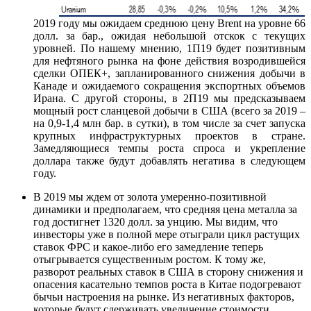
2019 году мы ожидаем среднюю цену Brent на уровне 66
долл. за бар., ожидая небольшой отскок с текущих
уровней. По нашему мнению, 1П19 будет позитивным
для нефтяного рынка на фоне действия возродившейся
сделки ОПЕК+, запланированного снижения добычи в
Канаде и ожидаемого сокращения экспортных объемов
Ирана. С другой стороны, в 2П19 мы предсказываем
мощный рост сланцевой добычи в США (всего за 2019 –
на 0,9-1,4 млн бар. в сутки), в том числе за счет запуска
крупных инфраструктурных проектов в стране.
Замедляющиеся темпы роста спроса и укрепление
доллара также будут добавлять негатива в следующем
году.
В 2019 мы ждем от золота умеренно-позитивной
динамики и предполагаем, что средняя цена металла за
год достигнет 1320 долл. за унцию. Мы видим, что
инвесторы уже в полной мере отыграли цикл растущих
ставок ФРС и какое-либо его замедление теперь
отыгрывается существенным ростом. К тому же,
разворот реальных ставок в США в сторону снижения и
опасения касательно темпов роста в Китае подогревают
бычьи настроения на рынке. Из негативных факторов,
которые будут сдерживать увеличение стоимости