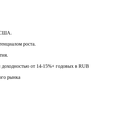
.
 США.
тенциалом роста.
тия.
й доходностью от 14-15%+ годовых в RUB
ого рынка