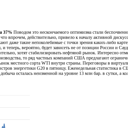
на 37%
Поводом это нескончаемого оптимизма стали беспочвенн
и, что впрочем, действительно, привело к началу активной дис
ют даже такие непоколебимые с точки зрения каких-либо картел
, и теперь, вероятно, будет зависеть не от позиции России и Са
вительно, хотят стабилизировать нефтяной рынок. Интересно отм
оизводства, то ряд частных компаний США предлагают огранич
ынок местного сорта WTI внутри страны. Переговоры в виртуал
истров энергетики G20 в пятницу. Еженедельная статистика в С
), добыча осталась неизменной на уровне 13 млн бар. в сутки, а 