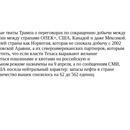
ые твиты Трампа о переговорах по сокращению добычи между
куссии между странами ОПЕК+, США, Канадой и даже Мексикой.
ей страны как Норвегия, которая не снижала добычу с 2002
удовской Аравии, а их североамериканских партнеров, которым
етить, что если власти Техаса выражают желание
иться пошлинами и квотами на российскую и
ьном режиме назначены на 9 апреля, а по сообщениям СМИ,
ША носила нейтральный характер: запасы нефти в стране
количество вышек снизилось на 62 до 562 единиц