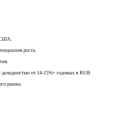
.
 США.
тенциалом роста.
тия.
й доходностью от 14-15%+ годовых в RUB
ого рынка