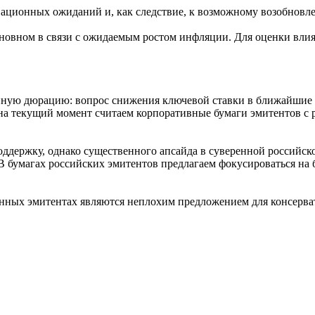
ционных ожиданий и, как следствие, к возможному возобновлен
 основном в связи с ожидаемым ростом инфляции. Для оценки вли
нную дюрацию: вопрос снижения ключевой ставки в ближайшие 6
а текущий момент считаем корпоративные бумаги эмитентов с ре
оддержку, однако существенного апсайда в суверенной российск
бумагах российских эмитентов предлагаем фокусироваться на б
твенных эмитентах являются неплохим предложением для консерв