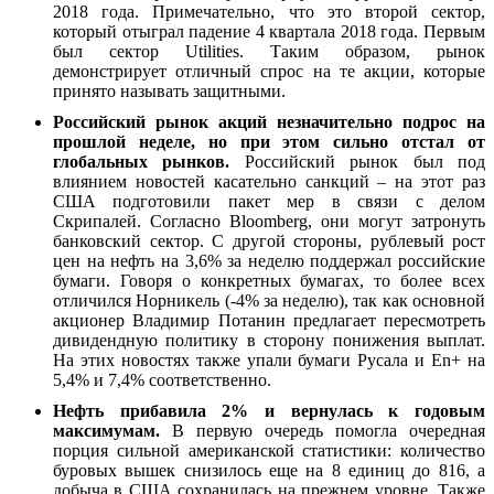
2018 года. Примечательно, что это второй сектор,
который отыграл падение 4 квартала 2018 года. Первым
был сектор Utilities. Таким образом, рынок
демонстрирует отличный спрос на те акции, которые
принято называть защитными.
Российский рынок акций незначительно подрос на
прошлой неделе, но при этом сильно отстал от
глобальных рынков.
Российский рынок был под
влиянием новостей касательно санкций – на этот раз
США подготовили пакет мер в связи с делом
Скрипалей. Согласно Bloomberg, они могут затронуть
банковский сектор. С другой стороны, рублевый рост
цен на нефть на 3,6% за неделю поддержал российские
бумаги. Говоря о конкретных бумагах, то более всех
отличился Норникель (-4% за неделю), так как основной
акционер Владимир Потанин предлагает пересмотреть
дивидендную политику в сторону понижения выплат.
На этих новостях также упали бумаги Русала и En+ на
5,4% и 7,4% соответственно.
Нефть прибавила 2% и вернулась к годовым
максимумам.
В первую очередь помогла очередная
порция сильной американской статистики: количество
буровых вышек снизилось еще на 8 единиц до 816, а
добыча в США сохранилась на прежнем уровне. Также