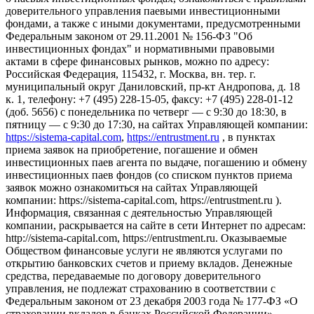
доверительного управления паевыми инвестиционными
фондами, а также с иными документами, предусмотренными
Федеральным законом от 29.11.2001 № 156-ФЗ "Об
инвестиционных фондах" и нормативными правовыми
актами в сфере финансовых рынков, можно по адресу:
Российская Федерация, 115432, г. Москва, вн. тер. г.
муниципальный округ Даниловский, пр-кт Андропова, д. 18
к. 1, телефону: +7 (495) 228-15-05, факсу: +7 (495) 228-01-12
(доб. 5656) с понедельника по четверг — c 9:30 до 18:30, в
пятницу — с 9:30 до 17:30, на сайтах Управляющей компании:
https://sistema-capital.com
,
https://entrustment.ru
, в пунктах
приема заявок на приобретение, погашение и обмен
инвестиционных паев агента по выдаче, погашению и обмену
инвестиционных паев фондов (со списком пунктов приема
заявок можно ознакомиться на сайтах Управляющей
компании: https://sistema-capital.com, https://entrustment.ru ).
Информация, связанная с деятельностью Управляющей
компании, раскрывается на сайте в сети Интернет по адресам:
http://sistema-capital.com, https://entrustment.ru. Оказываемые
Обществом финансовые услуги не являются услугами по
открытию банковских счетов и приему вкладов. Денежные
средства, передаваемые по договору доверительного
управления, не подлежат страхованию в соответствии с
Федеральным законом от 23 декабря 2003 года № 177-ФЗ «О
страховании вкладов в банках Российской Федерации».