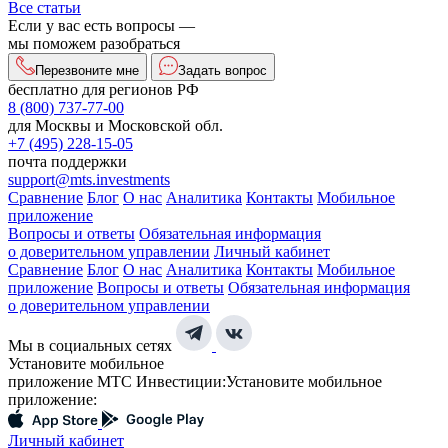
Все статьи
Если у вас есть вопросы —
мы поможем разобраться
Перезвоните мне
Задать вопрос
бесплатно для регионов РФ
8 (800) 737-77-00
для Москвы и Московской обл.
+7 (495) 228-15-05
почта поддержки
support@mts.investments
Сравнение
Блог
О нас
Аналитика
Контакты
Мобильное
приложение
Вопросы и ответы
Обязательная информация
о доверительном управлении
Личный кабинет
Сравнение
Блог
О нас
Аналитика
Контакты
Мобильное
приложение
Вопросы и ответы
Обязательная информация
о доверительном управлении
Мы в социальных сетях
Установите мобильное
приложение МТС Инвестиции:
Установите мобильное
приложение:
Личный кабинет