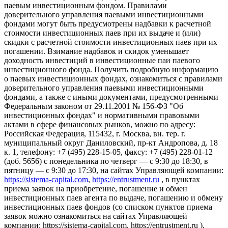
паевым инвестиционным фондом. Правилами
доверительного управления паевыми инвестиционными
фондами могут быть предусмотрены надбавки к расчетной
стоимости инвестиционных паев при их выдаче и (или)
скидки с расчетной стоимости инвестиционных паев при их
погашении. Взимание надбавок и скидок уменьшает
доходность инвестиций в инвестиционные паи паевого
инвестиционного фонда. Получить подробную информацию
о паевых инвестиционных фондах, ознакомиться с правилами
доверительного управления паевыми инвестиционными
фондами, а также с иными документами, предусмотренными
Федеральным законом от 29.11.2001 № 156-ФЗ "Об
инвестиционных фондах" и нормативными правовыми
актами в сфере финансовых рынков, можно по адресу:
Российская Федерация, 115432, г. Москва, вн. тер. г.
муниципальный округ Даниловский, пр-кт Андропова, д. 18
к. 1, телефону: +7 (495) 228-15-05, факсу: +7 (495) 228-01-12
(доб. 5656) с понедельника по четверг — c 9:30 до 18:30, в
пятницу — с 9:30 до 17:30, на сайтах Управляющей компании:
https://sistema-capital.com
,
https://entrustment.ru
, в пунктах
приема заявок на приобретение, погашение и обмен
инвестиционных паев агента по выдаче, погашению и обмену
инвестиционных паев фондов (со списком пунктов приема
заявок можно ознакомиться на сайтах Управляющей
компании: https://sistema-capital.com, https://entrustment.ru ).