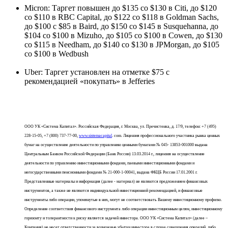
Micron: Таргет повышен до $135 со $130 в Citi, до $120
со $110 в RBC Capital, до $122 со $118 в Goldman Sachs,
до $100 с $85 в Baird, до $150 со $145 в Susquehanna, до
$104 со $100 в Mizuho, до $105 со $100 в Cowen, до $130
со $115 в Needham, до $140 со $130 в JPMorgan, до $105
со $100 в Wedbush
Uber: Таргет установлен на отметке $75 с
рекомендацией «покупать» в Jefferies
ООО УК «Система Капитал». Российская Федерация, г. Москва, ул. Пречистенка, д. 17/9, телефон: +7 (495)
228-15-05, +7 (800) 737-77-00,
www.sistemacapital
. com. Лицензия профессионального участника рынка ценных
бумаг на осуществление деятельности по управлению ценными бумагами № 045- 13853-001000 выдана
Центральным Банком Российской Федерации (Банк России) 13.03.2014 г., лицензия на осуществление
деятельности по управлению инвестиционными фондами, паевыми инвестиционными фондами и
негосударственными пенсионными фондами № 21-000-1-00041, выдана ФКЦБ России 17.01.2001 г.
Представленные материалы и информация (далее - материал) не являются предложением финансовых
инструментов, а также не являются индивидуальной инвестиционной рекомендацией, и финансовые
инструменты либо операции, упомянутые в них, могут не соответствовать Вашему инвестиционному профилю.
Определение соответствия финансового инструмента либо операции инвестиционным целям, инвестиционному
горизонту и толерантности к риску является задачей инвестора. ООО УК «Система Капитал» (далее –
Компания) не несет ответственности за возможные убытки инвестора в случае совершения операций, либо