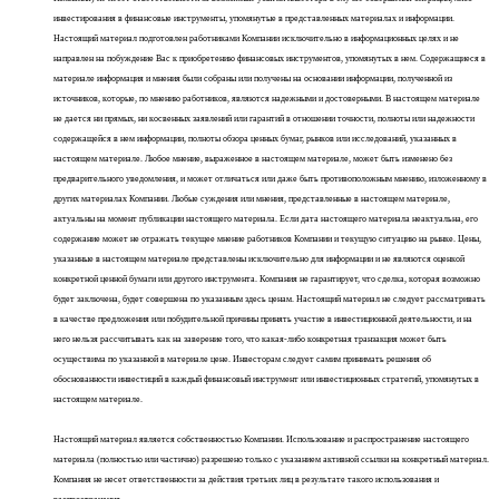
инвестирования в финансовые инструменты, упомянутые в представленных материалах и информации.
Настоящий материал подготовлен работниками Компании исключительно в информационных целях и не
направлен на побуждение Вас к приобретению финансовых инструментов, упомянутых в нем. Содержащиеся в
материале информация и мнения были собраны или получены на основании информации, полученной из
источников, которые, по мнению работников, являются надежными и достоверными. В настоящем материале
не дается ни прямых, ни косвенных заявлений или гарантий в отношении точности, полноты или надежности
содержащейся в нем информации, полноты обзора ценных бумаг, рынков или исследований, указанных в
настоящем материале. Любое мнение, выраженное в настоящем материале, может быть изменено без
предварительного уведомления, и может отличаться или даже быть противоположным мнению, изложенному в
других материалах Компании. Любые суждения или мнения, представленные в настоящем материале,
актуальны на момент публикации настоящего материала. Если дата настоящего материала неактуальна, его
содержание может не отражать текущее мнение работников Компании и текущую ситуацию на рынке. Цены,
указанные в настоящем материале представлены исключительно для информации и не являются оценкой
конкретной ценной бумаги или другого инструмента. Компания не гарантирует, что сделка, которая возможно
будет заключена, будет совершена по указанным здесь ценам. Настоящий материал не следует рассматривать
в качестве предложения или побудительной причины принять участие в инвестиционной деятельности, и на
него нельзя рассчитывать как на заверение того, что какая-либо конкретная транзакция может быть
осуществима по указанной в материале цене. Инвесторам следует самим принимать решения об
обоснованности инвестиций в каждый финансовый инструмент или инвестиционных стратегий, упомянутых в
настоящем материале.
Настоящий материал является собственностью Компании. Использование и распространение настоящего
материала (полностью или частично) разрешено только с указанием активной ссылки на конкретный материал.
Компания не несет ответственности за действия третьих лиц в результате такого использования и