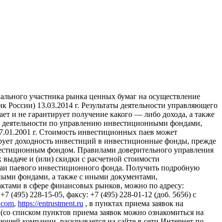
ального участника рынка ценных бумаг на осуществление
России) 13.03.2014 г. Результаты деятельности управляющего
т и не гарантирует получение какого — либо дохода, а также
ие деятельности по управлению инвестиционными фондами,
01.2001 г. Стоимость инвестиционных паев может
ирует доходность инвестиций в инвестиционные фонды, прежде
вестиционным фондом. Правилами доверительного управления
выдаче и (или) скидки с расчетной стоимости
паи паевого инвестиционного фонда. Получить подробную
ыми фондами, а также с иными документами,
тами в сфере финансовых рынков, можно по адресу:
 (495) 228-15-05, факсу: +7 (495) 228-01-12 (доб. 5656) с
l.com
,
https://entrustment.ru
, в пунктах приема заявок на
(со списком пунктов приема заявок можно ознакомиться на
авляющей компании, раскрывается на сайте в сети Интернет по