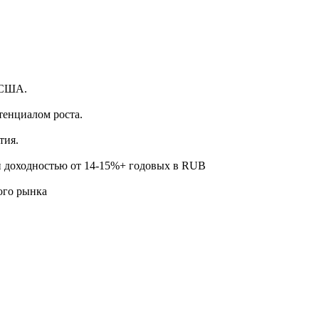
.
 США.
тенциалом роста.
тия.
й доходностью от 14-15%+ годовых в RUB
ого рынка