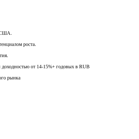
.
 США.
тенциалом роста.
тия.
й доходностью от 14-15%+ годовых в RUB
ого рынка