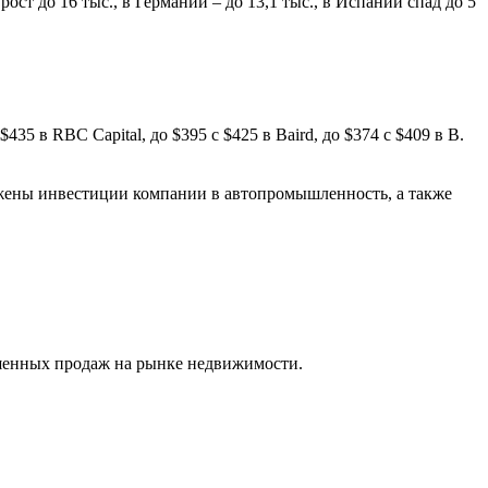
рост до 16 тыс., в Германии – до 13,1 тыс., в Испании спад до 5
$435 в RBC Capital, до $395 с $425 в Baird, до $374 с $409 в B.
ложены инвестиции компании в автопромышленность, а также
ршенных продаж на рынке недвижимости.