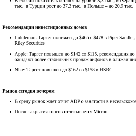
В России показатель остался на уровне 8,3 тыс., во Франц
тыс., в Турции рост до 37,3 тыс., в Польше – до 20,9 тыс.
Рекомендации инвестиционных домов
Lululemon: Таргет понижен до $465 с $478 в Piper Sandler, 
Riley Securities
Apple: Таргет повышен до $142 со $115, рекомендация д
ожидают более стабильных продаж айфонов в ближайшие
Nike: Таргет повышен до $162 со $158 в HSBC
Рынок сегодня вечером
В среду рынок ждет отчет ADP о занятости в несельско
После закрытия торгов отчитывается Micron.