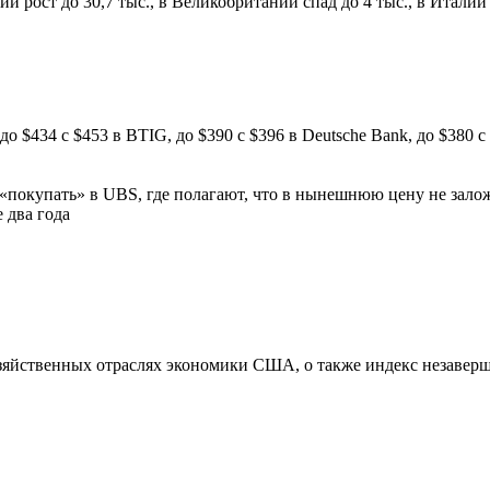
ии рост до 30,7 тыс., в Великобритании спад до 4 тыс., в Италии 
до $434 с $453 в BTIG, до $390 с $396 в Deutsche Bank, до $380 с 
о «покупать» в UBS, где полагают, что в нынешнюю цену не за
 два года
хозяйственных отраслях экономики США, о также индекс незаве