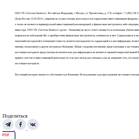
ООО УК «Система Капитал». Российская Федерация, г. Москва, ул. Пречистенка, д. 17/9, телефон: +7 (495) 228-15
(Банк России) 13.03.2014 г., лицензия на осуществление деятельности по управлению инвестиционными фондам
а также не являются индивидуальной инвестиционной рекомендацией, и финансовые инструменты либо операции,
инвестора. ООО УК «Система Капитал» (далее – Компания) не несет ответственности за возможные убытки инв
направлен на побуждение Вас к приобретению финансовых инструментов, упомянутых в нем. Содержащиеся в мат
заявлений или гарантий в отношении точности, полноты или надежности содержащейся в нем информации, полно
мнению, изложенному в других материалах Компании. Любые суждения или мнения, представленные в настоящем
настоящем материале представлены исключительно для информации и не являются оценкой конкретной ценной бум
принять участие в инвестиционной деятельности, и на него нельзя рассчитывать как на заверение того, что к
настоящем материале.
Настоящий материал является собственностью Компании. Использование и распространение настоящего материала
Поделиться