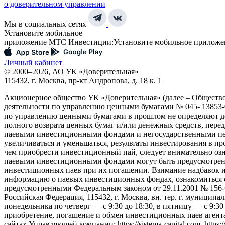
о доверительном управлении
Мы в социальных сетях
Установите мобильное
приложение МТС Инвестиции:
Установите мобильное приложе
Личный кабинет
© 2000–2026, АО УК «Доверительная»
115432, г. Москва, пр-кт Андропова, д. 18 к. 1
Акционерное общество УК «Доверительная» (далее – Обществ
деятельности по управлению ценными бумагами № 045- 13853-0
по управлению ценными бумагами в прошлом не определяют до
полного возврата ценных бумаг и/или денежных средств, пер
паевыми инвестиционными фондами и негосударственными пен
увеличиваться и уменьшаться, результаты инвестирования в п
чем приобрести инвестиционный пай, следует внимательно оз
паевыми инвестиционными фондами могут быть предусмотрены 
инвестиционных паев при их погашении. Взимание надбавок 
информацию о паевых инвестиционных фондах, ознакомиться 
предусмотренными Федеральным законом от 29.11.2001 № 156
Российская Федерация, 115432, г. Москва, вн. тер. г. муниципаль
понедельника по четверг — c 9:30 до 18:30, в пятницу — с 9:3
приобретение, погашение и обмен инвестиционных паев агент
сайтах Управляющей компании: https://sistema-capital.com, http