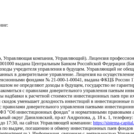
ние:
о, Управляющая компания, Управляющий). Лицензия профессион
01000 выдана Центральным Банком Российской Федерации (Банк 
ходы учредителя управления в будущем. Управляющий не обещае
еданных в доверительное управление. Лицензия на осуществлен
сионными фондами № 21-000-1-00041, выдана ФКЦБ России 17.
рошлом не определяют доходы в будущем, государство не гарант
накомиться с правилами доверительного управления паевым ин
надбавки к расчетной стоимости инвестиционных паев при их 
и скидок уменьшает доходность инвестиций в инвестиционные 
с правилами доверительного управления паевыми инвестиционн
-ФЗ "Об инвестиционных фондах" и нормативными правовыми ак
ный округ Даниловский, пр-кт Андропова, д. 18 к. 1, телефону: +7
0 до 17:30, на сайтах Управляющей компании:
https://sistema-capita
а по выдаче, погашению и обмену инвестиционных паев фондов 
s://entrustment.ru ). Информация, связанная с деятельностью Упр