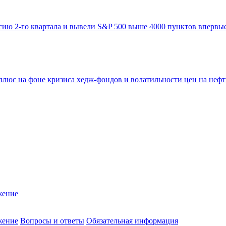
ю 2-го квартала и вывели S&P 500 выше 4000 пунктов впервые 
 плюс на фоне кризиса хедж-фондов и волатильности цен на неф
жение
жение
Вопросы и ответы
Обязательная информация