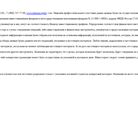
-05, +7 (800) 737-77-00,
www.sistemacapital
. com. Лицензия профессионального участника рынка ценных бумаг на осуществле
и, паевыми инвестиционными фондами и негосударственными пенсионными фондами № 21-000-1-00041, выдана ФКЦБ России 17.01
 упомянутые в них, могут не соответствовать Вашему инвестиционному профилю. Определение соответствия финансового инст
естора в случае совершения операций, либо инвестирования в финансовые инструменты, упомянутые в представленных матери
ериале информация и мнения были собраны или получены на основании информации, полученной из источников, которые, по м
ты обзора ценных бумаг, рынков или исследований, указанных в настоящем материале. Любое мнение, выраженное в настоящем
 материале, актуальны на момент публикации настоящего материала. Если дата настоящего материала неактуальна, его соде
аги или другого инструмента. Компания не гарантирует, что сделка, которая возможно будет заключена, будет совершена по
акая-либо конкретная транзакция может быть осуществима по указанной в материале цене. Инвесторам следует самим принимат
 (полностью или частично) разрешено только с указанием активной ссылки на конкретный материал. Компания не несет ответ