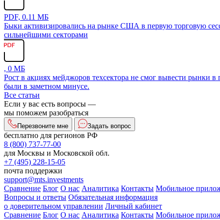
PDF, 0.11 МБ
Быки активизировались на рынке США в первую торговую сесси
сильнейшими секторами
, 0 МБ
Рост в акциях мейджоров техсектора не смог вывести рынки в
были в заметном минусе.
Все статьи
Если у вас есть вопросы —
мы поможем разобраться
Перезвоните мне
Задать вопрос
бесплатно для регионов РФ
8 (800) 737-77-00
для Москвы и Московской обл.
+7 (495) 228-15-05
почта поддержки
support@mts.investments
Сравнение
Блог
О нас
Аналитика
Контакты
Мобильное прило
Вопросы и ответы
Обязательная информация
о доверительном управлении
Личный кабинет
Сравнение
Блог
О нас
Аналитика
Контакты
Мобильное прило