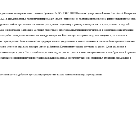
ние деятельности по управлению ценными бумагами № 045- 13853-001000 выдана Центральным Банком Российской Федерации
.2001 г. Представленные материалы и информация (далее - материал) не являются предложением финансовых инструментов,
румента либо операции инвестиционным целям, инвестиционному горизонту и толерантности к риску является задачей
алах и информации. Настоящий материал подготовлен работниками Компании исключительно в информационных целях и не
нению работников, являются надежными и достоверными. В настоящем материале не дается ни прямых, ни косвенных
 материале, может быть изменено без предварительного уведомления, и может отличаться или даже быть противоположным
ржание может не отражать текущее мнение работников Компании и текущую ситуацию на рынке. Цены, указанные в
 указанным здесь ценам. Настоящий материал не следует рассматривать в качестве предложения или побудительной причины
ь решения об обоснованности инвестиций в каждый финансовый инструмент или инвестиционных стратегий, упомянутых в
ственности за действия третьих лиц в результате такого использования и распространения.