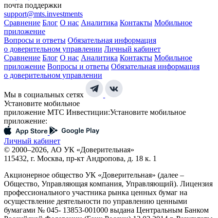
почта поддержки
support@mts.investments
Сравнение
Блог
О нас
Аналитика
Контакты
Мобильное
приложение
Вопросы и ответы
Обязательная информация
о доверительном управлении
Личный кабинет
Сравнение
Блог
О нас
Аналитика
Контакты
Мобильное
приложение
Вопросы и ответы
Обязательная информация
о доверительном управлении
Мы в социальных сетях
Установите мобильное
приложение МТС Инвестиции:
Установите мобильное
приложение:
Личный кабинет
© 2000–2026, АО УК «Доверительная»
115432, г. Москва, пр-кт Андропова, д. 18 к. 1
Акционерное общество УК «Доверительная» (далее –
Общество, Управляющая компания, Управляющий). Лицензия
профессионального участника рынка ценных бумаг на
осуществление деятельности по управлению ценными
бумагами № 045- 13853-001000 выдана Центральным Банком