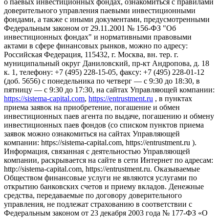
о паевых инвестиционных фондах, ознакомиться с правилами
доверительного управления паевыми инвестиционными
фондами, а также с иными документами, предусмотренными
Федеральным законом от 29.11.2001 № 156-ФЗ "Об
инвестиционных фондах" и нормативными правовыми
актами в сфере финансовых рынков, можно по адресу:
Российская Федерация, 115432, г. Москва, вн. тер. г.
муниципальный округ Даниловский, пр-кт Андропова, д. 18
к. 1, телефону: +7 (495) 228-15-05, факсу: +7 (495) 228-01-12
(доб. 5656) с понедельника по четверг — c 9:30 до 18:30, в
пятницу — с 9:30 до 17:30, на сайтах Управляющей компании:
https://sistema-capital.com
,
https://entrustment.ru
, в пунктах
приема заявок на приобретение, погашение и обмен
инвестиционных паев агента по выдаче, погашению и обмену
инвестиционных паев фондов (со списком пунктов приема
заявок можно ознакомиться на сайтах Управляющей
компании: https://sistema-capital.com, https://entrustment.ru ).
Информация, связанная с деятельностью Управляющей
компании, раскрывается на сайте в сети Интернет по адресам:
http://sistema-capital.com, https://entrustment.ru. Оказываемые
Обществом финансовые услуги не являются услугами по
открытию банковских счетов и приему вкладов. Денежные
средства, передаваемые по договору доверительного
управления, не подлежат страхованию в соответствии с
Федеральным законом от 23 декабря 2003 года № 177-ФЗ «О