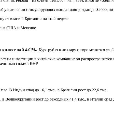
а 6.34%, Peloton – на 6.48%, TelaDoc – на 4,87%. Многие «обла
об увеличении стимулирующих выплат дляграждан до $2000, но 
ну от властей Британии на этой неделе.
сь в США и Мексике.
люсе на 0.4-0.5%. Курс рубля к доллару и евро меняется слабо,
прет на инвестиции в китайские компании: он распространяется
уженными силами КНР.
ыс. В Индии спад до 16,1 тыс., в Бразилии рост до 22,6 тыс.
 в Великобритании рост до рекордных 41,4 тыс., в Италии спад до