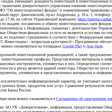
и скидок уменьшает доходность инвестиций в инвестиционные 
с правилами доверительного управления паевыми инвестиционн
-ФЗ "Об инвестиционных фондах" и нормативными правовыми ак
ный округ Даниловский, пр-кт Андропова, д. 18 к. 1, телефону: +7
0 до 17:30, на сайтах Управляющей компании:
https://sistema-capita
а по выдаче, погашению и обмену инвестиционных паев фондов 
s://entrustment.ru ). Информация, связанная с деятельностью Упр
Оказываемые Обществом финансовые услуги не являются услугами п
я, не подлежат страхованию в соответствии с Федеральным зако
 Инвестиции» - возрастная категория 0+. Программное обеспеч
и можно ознакомиться на площадках
Google Play
и
App Store
.
дуальной инвестиционной рекомендацией, а также предложени
ему инвестиционному профилю. Представленные материалы и и
нансовых инструментов, упомянутых в них. Определение соотве
ности к риску является задачей инвестора. Общество не несет 
трументы, упомянутые в представленных материалах и информа
т исключительно информационный характер, не учитывает налоги
 ценных бумаг, продуктов или услуг. Сравнение результатов инв
тов Банка России.
Обществом можно ознакомиться в
Соглашении об электронном до
г АО УК «Доверительная», информация, предоставляемая Общес
нсовых услуг, оказываемых членами саморегулируемых организ