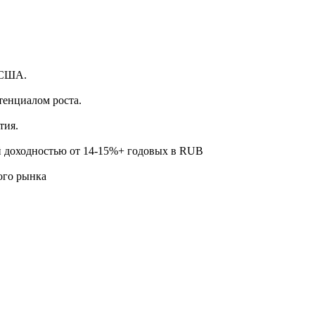
.
 США.
тенциалом роста.
тия.
й доходностью от 14-15%+ годовых в RUB
ого рынка