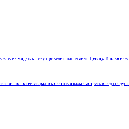
деле, выжидая, к чему приведет импичмент Трампу. В плюсе бы
ствие новостей старались с оптимизмом смотреть в год грядущий