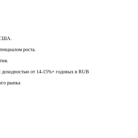
.
 США.
тенциалом роста.
тия.
й доходностью от 14-15%+ годовых в RUB
ого рынка