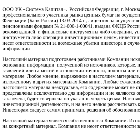
ООО УК «Система Капитал». Российская Федерация, г. Москва, ул
профессионального участника рынка ценных бумаг на осущес
Федерации (Банк России) 13.03.2014 г., лицензия на осущес
пенсионными фондами № 21-000-1-00041, выдана ФКЦБ России 
рекомендацией, и финансовые инструменты либо операции, уп
инструмента либо операции инвестиционным целям, инвестицио
несет ответственности за возможные убытки инвестора в случ
информации.
Настоящий материал подготовлен работниками Компании искл
основании информации, полученной из источников, которые, 
заявлений или гарантий в отношении точности, полноты или 
материале. Любое мнение, выраженное в настоящем материале
изложенному в других материалах Компании. Любые суждения 
настоящего материала неактуальна, его содержание может не 
представлены исключительно для информации и не являются оц
заключена, будет совершена по указанным здесь ценам. Настоя
инвестиционной деятельности, и на него нельзя рассчитывать к
Инвесторам следует самим принимать решения об обоснованн
Настоящий материал является собственностью Компании. Испол
на конкретный материал. Компания не несет ответственности за