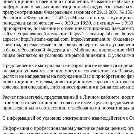
инвестиционных паев при их погашении. Взимание надбавок 
информацию о паевых инвестиционных фондах, ознакомиться 
предусмотренными Федеральным законом от 29.11.2001 № 156
Российская Федерация, 115432, г. Москва, вн. тер. г. муниципаль
понедельника по четверг — c 9:30 до 18:30, в пятницу — с 9:3
приобретение, погашение и обмен инвестиционных паев агент
сайтах Управляющей компании: https://sistema-capital.com, http
адресам: http://sistema-capital.com, https://entrustment.ru. 
средства, передаваемые по договору доверительного управлени
в банках Российской Федерации». Мобильное приложение «МТС
лицам бесплатно на условиях открытой лицензии. С условиям
Представленные материалы и информация не являются индиви
операции, упомянутые в них, могут не соответствовать Ваш
целях и не направлены на побуждение Вас к приобретению фи
инвестиционным целям, инвестиционному горизонту и толерант
совершения операций, либо инвестирования в финансовые инс
Расчет показателей, представленный в Личном кабинете, носи
стоимости инвестиционного пая и не имеет целью предложение
произведенных в соответствии с требованиями нормативных ак
С информацией об условиях электронного взаимодействия с 
Информация о профессиональном участнике рынка ценных бума
интересов физических и юридических лиц - получателей фина