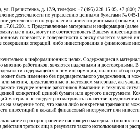
. Пречистенка, д. 17/9, телефон: +7 (495) 228-15-05, +7 (800) 
твление деятельности по управлению ценными бумагами № 045-
твление деятельности по управлению инвестиционными фондами
17.01.2001 г. Представленные материалы и информация (далее 
омянутые в них, могут не соответствовать Вашему инвестицио
нному горизонту и толерантности к риску является задачей ин
ае совершения операций, либо инвестирования в финансовые ин
ючительно в информационных целях. Содержащиеся в материал
по мнению работников, являются надежными и достоверными. В 
надежности содержащейся в нем информации, полноты обзора це
, может быть изменено без предварительного уведомления, и м
или мнения, представленные в настоящем материале, актуальны
отражать текущее мнение работников Компании и текущую ситуа
енкой конкретной ценной бумаги или другого инструмента. Комп
щий материал не следует рассматривать в качестве предложения
ак на заверение того, что какая-либо конкретная транзакция мо
ости инвестиций в каждый финансовый инструмент или инвести
ьзование и распространение настоящего материала (полностью 
 действия третьих лиц в результате такого использования и расп