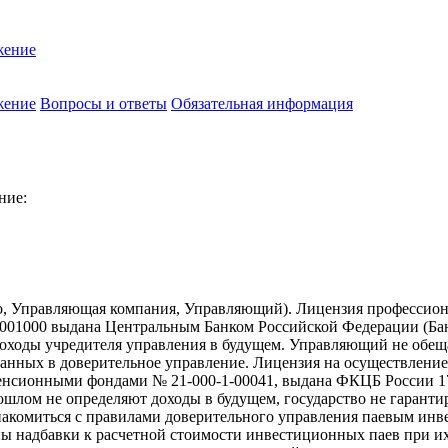
жение
жение
Вопросы и ответы
Обязательная информация
ние:
о, Управляющая компания, Управляющий). Лицензия профессион
01000 выдана Центральным Банком Российской Федерации (Банк 
ходы учредителя управления в будущем. Управляющий не обещае
еданных в доверительное управление. Лицензия на осуществлен
сионными фондами № 21-000-1-00041, выдана ФКЦБ России 17.
рошлом не определяют доходы в будущем, государство не гарант
накомиться с правилами доверительного управления паевым ин
надбавки к расчетной стоимости инвестиционных паев при их 