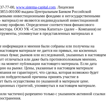
737-77-00,
www.sistema-capital.com
. Лицензия
13853-001000 выдана Центральным Банком Российской
, паевыми инвестиционными фондами и негосударственными
- материал) не являются индивидуальной инвестиционной
нному профилю. Определение соответствия финансового
вестора. ООО УК «Система Капитал» (далее – Компания) не
струменты, упомянутые в представленных материалах и
е информация и мнения были собраны или получены на
настоящем материале не дается ни прямых, ни косвенных
нных бумаг, рынков или исследований, указанных в настоящем
ожет отличаться или даже быть противоположным мнению,
 на момент публикации настоящего материала. Если дата
цию на рынке. Цены, указанные в настоящем материале
ания не гарантирует, что сделка, которая возможно будет
 или побудительной причины принять участие в
жет быть осуществима по указанной в материале цене.
ционных стратегий, упомянутых в настоящем материале.
или частично) разрешено только с указанием активной ссылки
ространения.