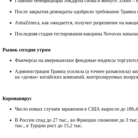
Главные бенефициары локдауна снова в минусе: Zoom – н
После закрытия демократы одобрили требование Трампа 
AstraZeneca, как ожидается, получит разрешение на вакци
Последняя стадия тестирования вакцины Novavax начала
Рынок сегодня утром
Фьючерсы на американские фондовые индексы торгуются в п
Администрация Трампа усилила (а точнее разъяснила) за
на «дочки» китайских компаний, контролируемых воор
Коронавирус
Число новых случаев заражения в США выросло до 186,4 т
В России спад до 27 тыс., во Франции снижение до 3 тыс.,
тыс., в Турции рост до 15,2 тыс.