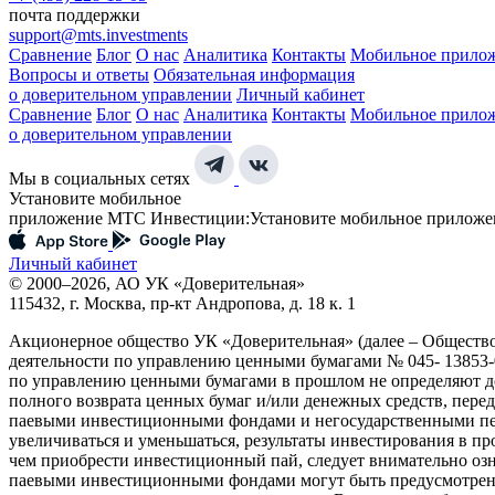
почта поддержки
support@mts.investments
Сравнение
Блог
О нас
Аналитика
Контакты
Мобильное прило
Вопросы и ответы
Обязательная информация
о доверительном управлении
Личный кабинет
Сравнение
Блог
О нас
Аналитика
Контакты
Мобильное прило
о доверительном управлении
Мы в социальных сетях
Установите мобильное
приложение МТС Инвестиции:
Установите мобильное приложе
Личный кабинет
© 2000–2026, АО УК «Доверительная»
115432, г. Москва, пр-кт Андропова, д. 18 к. 1
Акционерное общество УК «Доверительная» (далее – Обществ
деятельности по управлению ценными бумагами № 045- 13853-0
по управлению ценными бумагами в прошлом не определяют до
полного возврата ценных бумаг и/или денежных средств, пер
паевыми инвестиционными фондами и негосударственными пен
увеличиваться и уменьшаться, результаты инвестирования в п
чем приобрести инвестиционный пай, следует внимательно оз
паевыми инвестиционными фондами могут быть предусмотрены 