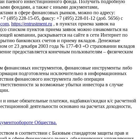
паи паевого инвестиционного фонда. Получить подробную
ыми фондами, а также с иными документами,
тами в сфере финансовых рынков, можно по адресу:
 (495) 228-15-05, факсу: +7 (495) 228-01-12 (доб. 5656) с
l.com
,
https://entrustment.ru
, в пунктах приема заявок на
(со списком пунктов приема заявок можно ознакомиться на
авляющей компании, раскрывается на сайте в сети Интернет по
о открытию банковских счетов и приему вкладов. Денежные
ном от 23 декабря 2003 года № 177-ФЗ «О страховании вкладов
ение предоставляется конечным пользователям – физическим
ем финансовых инструментов, финансовые инструменты либо
нформация подготовлены исключительно в информационных
тствия финансового инструмента либо операции
ответственности за возможные убытки инвестора в случае
ции.
 и иные обязательные платежи, надбавки/скидки к/с расчетной
естиционной деятельности основано на расчетах доходности,
кументообороте Общества.
твом в соответствии с Базовым стандартом защиты прав и
аций в сфере финансового рынка, объединяющих управляющих,