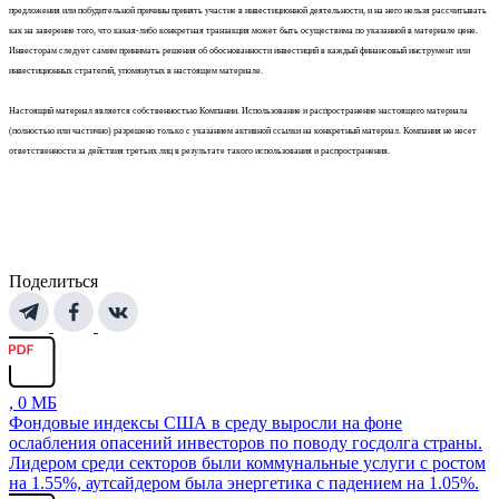
предложения или побудительной причины принять участие в инвестиционной деятельности, и на него нельзя рассчитывать
как на заверение того, что какая-либо конкретная транзакция может быть осуществима по указанной в материале цене.
Инвесторам следует самим принимать решения об обоснованности инвестиций в каждый финансовый инструмент или
инвестиционных стратегий, упомянутых в настоящем материале.
Настоящий материал является собственностью Компании. Использование и распространение настоящего материала
(полностью или частично) разрешено только с указанием активной ссылки на конкретный материал. Компания не несет
ответственности за действия третьих лиц в результате такого использования и распространения.
Поделиться
, 0 МБ
Фондовые индексы США в среду выросли на фоне
ослабления опасений инвесторов по поводу госдолга страны.
Лидером среди секторов были коммунальные услуги с ростом
на 1.55%, аутсайдером была энергетика с падением на 1.05%.