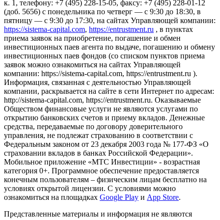
к. 1, телефону: +7 (495) 228-15-05, факсу: +7 (495) 228-01-12
(доб. 5656) с понедельника по четверг — c 9:30 до 18:30, в
пятницу — с 9:30 до 17:30, на сайтах Управляющей компании:
https://sistema-capital.com
,
https://entrustment.ru
, в пунктах
приема заявок на приобретение, погашение и обмен
инвестиционных паев агента по выдаче, погашению и обмену
инвестиционных паев фондов (со списком пунктов приема
заявок можно ознакомиться на сайтах Управляющей
компании: https://sistema-capital.com, https://entrustment.ru ).
Информация, связанная с деятельностью Управляющей
компании, раскрывается на сайте в сети Интернет по адресам:
http://sistema-capital.com, https://entrustment.ru. Оказываемые
Обществом финансовые услуги не являются услугами по
открытию банковских счетов и приему вкладов. Денежные
средства, передаваемые по договору доверительного
управления, не подлежат страхованию в соответствии с
Федеральным законом от 23 декабря 2003 года № 177-ФЗ «О
страховании вкладов в банках Российской Федерации».
Мобильное приложение «МТС Инвестиции» - возрастная
категория 0+. Программное обеспечение предоставляется
конечным пользователям – физическим лицам бесплатно на
условиях открытой лицензии. С условиями можно
ознакомиться на площадках
Google Play
и
App Store
.
Представленные материалы и информация не являются