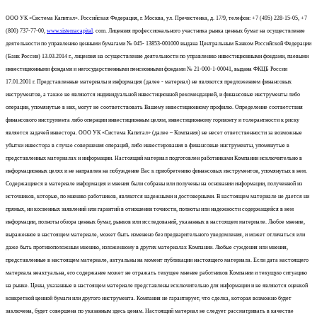
ООО УК «Система Капитал». Российская Федерация, г. Москва, ул. Пречистенка, д. 17/9, телефон: +7 (495) 228-15-05, +7
(800) 737-77-00,
www.sistemacapital
. com. Лицензия профессионального участника рынка ценных бумаг на осуществление
деятельности по управлению ценными бумагами № 045- 13853-001000 выдана Центральным Банком Российской Федерации
(Банк России) 13.03.2014 г., лицензия на осуществление деятельности по управлению инвестиционными фондами, паевыми
инвестиционными фондами и негосударственными пенсионными фондами № 21-000-1-00041, выдана ФКЦБ России
17.01.2001 г. Представленные материалы и информация (далее - материал) не являются предложением финансовых
инструментов, а также не являются индивидуальной инвестиционной рекомендацией, и финансовые инструменты либо
операции, упомянутые в них, могут не соответствовать Вашему инвестиционному профилю. Определение соответствия
финансового инструмента либо операции инвестиционным целям, инвестиционному горизонту и толерантности к риску
является задачей инвестора. ООО УК «Система Капитал» (далее – Компания) не несет ответственности за возможные
убытки инвестора в случае совершения операций, либо инвестирования в финансовые инструменты, упомянутые в
представленных материалах и информации. Настоящий материал подготовлен работниками Компании исключительно в
информационных целях и не направлен на побуждение Вас к приобретению финансовых инструментов, упомянутых в нем.
Содержащиеся в материале информация и мнения были собраны или получены на основании информации, полученной из
источников, которые, по мнению работников, являются надежными и достоверными. В настоящем материале не дается ни
прямых, ни косвенных заявлений или гарантий в отношении точности, полноты или надежности содержащейся в нем
информации, полноты обзора ценных бумаг, рынков или исследований, указанных в настоящем материале. Любое мнение,
выраженное в настоящем материале, может быть изменено без предварительного уведомления, и может отличаться или
даже быть противоположным мнению, изложенному в других материалах Компании. Любые суждения или мнения,
представленные в настоящем материале, актуальны на момент публикации настоящего материала. Если дата настоящего
материала неактуальна, его содержание может не отражать текущее мнение работников Компании и текущую ситуацию
на рынке. Цены, указанные в настоящем материале представлены исключительно для информации и не являются оценкой
конкретной ценной бумаги или другого инструмента. Компания не гарантирует, что сделка, которая возможно будет
заключена, будет совершена по указанным здесь ценам. Настоящий материал не следует рассматривать в качестве