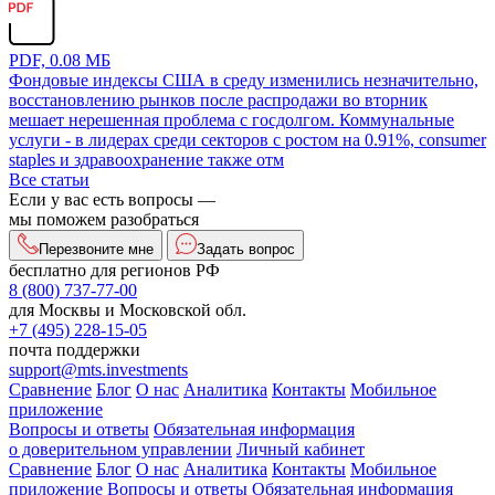
PDF, 0.08 МБ
Фондовые индексы США в среду изменились незначительно,
восстановлению рынков после распродажи во вторник
мешает нерешенная проблема с госдолгом. Коммунальные
услуги - в лидерах среди секторов с ростом на 0.91%, consumer
staples и здравоохранение также отм
Все статьи
Если у вас есть вопросы —
мы поможем разобраться
Перезвоните мне
Задать вопрос
бесплатно для регионов РФ
8 (800) 737-77-00
для Москвы и Московской обл.
+7 (495) 228-15-05
почта поддержки
support@mts.investments
Сравнение
Блог
О нас
Аналитика
Контакты
Мобильное
приложение
Вопросы и ответы
Обязательная информация
о доверительном управлении
Личный кабинет
Сравнение
Блог
О нас
Аналитика
Контакты
Мобильное
приложение
Вопросы и ответы
Обязательная информация