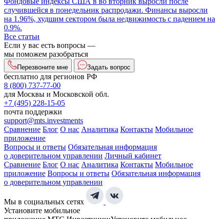
Фондовые индексы США в во вторник выросли после
случившейся в понедельник распродажи. Финансы выросли
на 1.96%, худшим сектором была недвижимость с падением на
0.9%.
Все статьи
Если у вас есть вопросы —
мы поможем разобраться
Перезвоните мне
Задать вопрос
бесплатно для регионов РФ
8 (800) 737-77-00
для Москвы и Московской обл.
+7 (495) 228-15-05
почта поддержки
support@mts.investments
Сравнение
Блог
О нас
Аналитика
Контакты
Мобильное
приложение
Вопросы и ответы
Обязательная информация
о доверительном управлении
Личный кабинет
Сравнение
Блог
О нас
Аналитика
Контакты
Мобильное
приложение
Вопросы и ответы
Обязательная информация
о доверительном управлении
Мы в социальных сетях
Установите мобильное