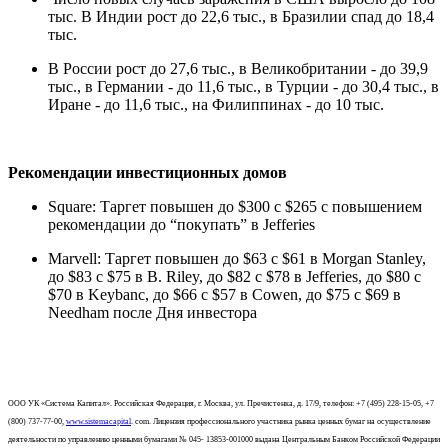
тыс. В Индии рост до 22,6 тыс., в Бразилии спад до 18,4
тыс.
В России рост до 27,6 тыс., в Великобритании - до 39,9
тыс., в Германии - до 11,6 тыс., в Турции - до 30,4 тыс., в
Иране - до 11,6 тыс., на Филиппинах - до 10 тыс.
Рекомендации инвестиционных домов
Square: Таргет повышен до $300 с $265 с повышением
рекомендации до “покупать” в Jefferies
Marvell: Таргет повышен до $63 с $61 в Morgan Stanley,
до $83 с $75 в B. Riley, до $82 с $78 в Jefferies, до $80 с
$70 в Keybanc, до $66 с $57 в Cowen, до $75 с $69 в
Needham после Дня инвестора
ООО УК «Система Капитал». Российская Федерация, г. Москва, ул. Пречистенка, д. 17/9, телефон: +7 (495) 228-15-05, +7
(800) 737-77-00,
www.sistemacapital
. com. Лицензия профессионального участника рынка ценных бумаг на осуществление
деятельности по управлению ценными бумагами № 045- 13853-001000 выдана Центральным Банком Российской Федерации