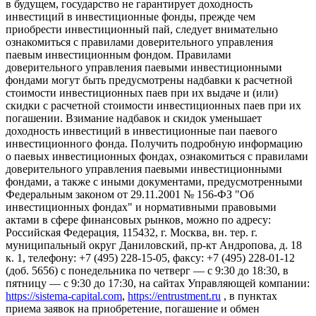
в будущем, государство не гарантирует доходность
инвестиций в инвестиционные фонды, прежде чем
приобрести инвестиционный пай, следует внимательно
ознакомиться с правилами доверительного управления
паевым инвестиционным фондом. Правилами
доверительного управления паевыми инвестиционными
фондами могут быть предусмотрены надбавки к расчетной
стоимости инвестиционных паев при их выдаче и (или)
скидки с расчетной стоимости инвестиционных паев при их
погашении. Взимание надбавок и скидок уменьшает
доходность инвестиций в инвестиционные паи паевого
инвестиционного фонда. Получить подробную информацию
о паевых инвестиционных фондах, ознакомиться с правилами
доверительного управления паевыми инвестиционными
фондами, а также с иными документами, предусмотренными
Федеральным законом от 29.11.2001 № 156-ФЗ "Об
инвестиционных фондах" и нормативными правовыми
актами в сфере финансовых рынков, можно по адресу:
Российская Федерация, 115432, г. Москва, вн. тер. г.
муниципальный округ Даниловский, пр-кт Андропова, д. 18
к. 1, телефону: +7 (495) 228-15-05, факсу: +7 (495) 228-01-12
(доб. 5656) с понедельника по четверг — c 9:30 до 18:30, в
пятницу — с 9:30 до 17:30, на сайтах Управляющей компании:
https://sistema-capital.com
,
https://entrustment.ru
, в пунктах
приема заявок на приобретение, погашение и обмен