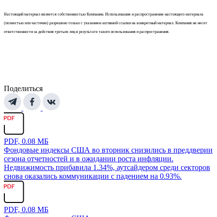
Настоящий материал является собственностью Компании. Использование и распространение настоящего материала
(полностью или частично) разрешено только с указанием активной ссылки на конкретный материал. Компания не несет
ответственности за действия третьих лиц в результате такого использования и распространения.
Поделиться
PDF, 0.08 МБ
Фондовые индексы США во вторник снизились в преддверии
сезона отчетностей и в ожидании роста инфляции.
Недвижимость прибавила 1.34%, аутсайдером среди секторов
снова оказались коммуникации с падением на 0.93%.
PDF, 0.08 МБ