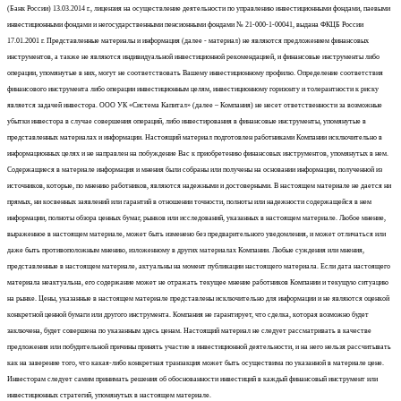
(Банк России) 13.03.2014 г., лицензия на осуществление деятельности по управлению инвестиционными фондами, паевыми
инвестиционными фондами и негосударственными пенсионными фондами № 21-000-1-00041, выдана ФКЦБ России
17.01.2001 г. Представленные материалы и информация (далее - материал) не являются предложением финансовых
инструментов, а также не являются индивидуальной инвестиционной рекомендацией, и финансовые инструменты либо
операции, упомянутые в них, могут не соответствовать Вашему инвестиционному профилю. Определение соответствия
финансового инструмента либо операции инвестиционным целям, инвестиционному горизонту и толерантности к риску
является задачей инвестора. ООО УК «Система Капитал» (далее – Компания) не несет ответственности за возможные
убытки инвестора в случае совершения операций, либо инвестирования в финансовые инструменты, упомянутые в
представленных материалах и информации. Настоящий материал подготовлен работниками Компании исключительно в
информационных целях и не направлен на побуждение Вас к приобретению финансовых инструментов, упомянутых в нем.
Содержащиеся в материале информация и мнения были собраны или получены на основании информации, полученной из
источников, которые, по мнению работников, являются надежными и достоверными. В настоящем материале не дается ни
прямых, ни косвенных заявлений или гарантий в отношении точности, полноты или надежности содержащейся в нем
информации, полноты обзора ценных бумаг, рынков или исследований, указанных в настоящем материале. Любое мнение,
выраженное в настоящем материале, может быть изменено без предварительного уведомления, и может отличаться или
даже быть противоположным мнению, изложенному в других материалах Компании. Любые суждения или мнения,
представленные в настоящем материале, актуальны на момент публикации настоящего материала. Если дата настоящего
материала неактуальна, его содержание может не отражать текущее мнение работников Компании и текущую ситуацию
на рынке. Цены, указанные в настоящем материале представлены исключительно для информации и не являются оценкой
конкретной ценной бумаги или другого инструмента. Компания не гарантирует, что сделка, которая возможно будет
заключена, будет совершена по указанным здесь ценам. Настоящий материал не следует рассматривать в качестве
предложения или побудительной причины принять участие в инвестиционной деятельности, и на него нельзя рассчитывать
как на заверение того, что какая-либо конкретная транзакция может быть осуществима по указанной в материале цене.
Инвесторам следует самим принимать решения об обоснованности инвестиций в каждый финансовый инструмент или
инвестиционных стратегий, упомянутых в настоящем материале.