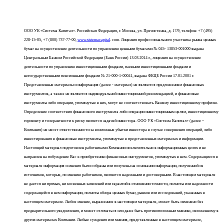
ООО УК «Система Капитал». Российская Федерация, г. Москва, ул. Пречистенка, д. 17/9, телефон: +7 (495)
228-15-05, +7 (800) 737-77-00,
www.sistemacapital
. com. Лицензия профессионального участника рынка ценных
бумаг на осуществление деятельности по управлению ценными бумагами № 045- 13853-001000 выдана
Центральным Банком Российской Федерации (Банк России) 13.03.2014 г., лицензия на осуществление
деятельности по управлению инвестиционными фондами, паевыми инвестиционными фондами и
негосударственными пенсионными фондами № 21-000-1-00041, выдана ФКЦБ России 17.01.2001 г.
Представленные материалы и информация (далее - материал) не являются предложением финансовых
инструментов, а также не являются индивидуальной инвестиционной рекомендацией, и финансовые
инструменты либо операции, упомянутые в них, могут не соответствовать Вашему инвестиционному профилю.
Определение соответствия финансового инструмента либо операции инвестиционным целям, инвестиционному
горизонту и толерантности к риску является задачей инвестора. ООО УК «Система Капитал» (далее –
Компания) не несет ответственности за возможные убытки инвестора в случае совершения операций, либо
инвестирования в финансовые инструменты, упомянутые в представленных материалах и информации.
Настоящий материал подготовлен работниками Компании исключительно в информационных целях и не
направлен на побуждение Вас к приобретению финансовых инструментов, упомянутых в нем. Содержащиеся в
материале информация и мнения были собраны или получены на основании информации, полученной из
источников, которые, по мнению работников, являются надежными и достоверными. В настоящем материале
не дается ни прямых, ни косвенных заявлений или гарантий в отношении точности, полноты или надежности
содержащейся в нем информации, полноты обзора ценных бумаг, рынков или исследований, указанных в
настоящем материале. Любое мнение, выраженное в настоящем материале, может быть изменено без
предварительного уведомления, и может отличаться или даже быть противоположным мнению, изложенному в
других материалах Компании. Любые суждения или мнения, представленные в настоящем материале,