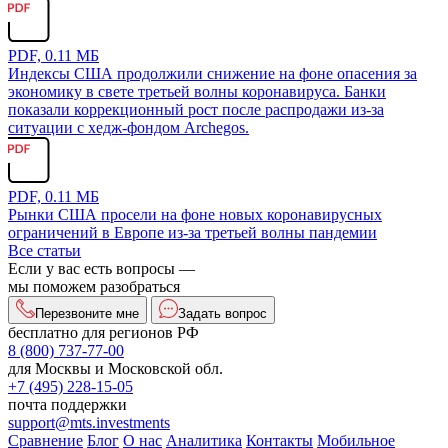
PDF, 0.11 МБ
Индексы США продолжили снижение на фоне опасения за
экономику в свете третьей волны коронавируса. Банки
показали коррекционный рост после распродажи из-за
ситуации с хедж-фондом Archegos.
PDF, 0.11 МБ
Рынки США просели на фоне новых коронавирусных
ограничений в Европе из-за третьей волны пандемии
Все статьи
Если у вас есть вопросы —
мы поможем разобраться
Перезвоните мне
Задать вопрос
бесплатно для регионов РФ
8 (800) 737-77-00
для Москвы и Московской обл.
+7 (495) 228-15-05
почта поддержки
support@mts.investments
Сравнение
Блог
О нас
Аналитика
Контакты
Мобильное