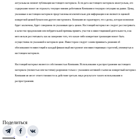
актуальны на момент публикации настоящего материала. Если дата настоящего материала неактуальна, его
содержание может не отражать текущее мнение работников Компании и текущую ситуацию на рынке. Цены,
указанные в настоящем материале представлены исключительно для информации и не являются оценкой
конкретной ценной бумаги или другого инструмента. Компания не гарантирует, что сделка, которая возможно
будет заключена, будет совершена по указанным здесь ценам. Настоящий материал не следует рассматривать
в качестве предложения или побудительной причины принять участие в инвестиционной деятельности, и на
него нельзя рассчитывать как на заверение того, что какая-либо конкретная транзакция может быть
осуществима по указанной в материале цене. Инвесторам следует самим принимать решения об
обоснованности инвестиций в каждый финансовый инструмент или инвестиционных стратегий, упомянутых в
настоящем материале.
Настоящий материал является собственностью Компании. Использование и распространение настоящего
материала (полностью или частично) разрешено только с указанием активной ссылки на конкретный материал.
Компания не несет ответственности за действия третьих лиц в результате такого использования и
распространения.
Поделиться