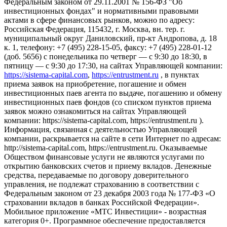
Федеральным законом от 29.11.2001 № 156-ФЗ "Об
инвестиционных фондах" и нормативными правовыми
актами в сфере финансовых рынков, можно по адресу:
Российская Федерация, 115432, г. Москва, вн. тер. г.
муниципальный округ Даниловский, пр-кт Андропова, д. 18
к. 1, телефону: +7 (495) 228-15-05, факсу: +7 (495) 228-01-12
(доб. 5656) с понедельника по четверг — c 9:30 до 18:30, в
пятницу — с 9:30 до 17:30, на сайтах Управляющей компании:
https://sistema-capital.com
,
https://entrustment.ru
, в пунктах
приема заявок на приобретение, погашение и обмен
инвестиционных паев агента по выдаче, погашению и обмену
инвестиционных паев фондов (со списком пунктов приема
заявок можно ознакомиться на сайтах Управляющей
компании: https://sistema-capital.com, https://entrustment.ru ).
Информация, связанная с деятельностью Управляющей
компании, раскрывается на сайте в сети Интернет по адресам:
http://sistema-capital.com, https://entrustment.ru. Оказываемые
Обществом финансовые услуги не являются услугами по
открытию банковских счетов и приему вкладов. Денежные
средства, передаваемые по договору доверительного
управления, не подлежат страхованию в соответствии с
Федеральным законом от 23 декабря 2003 года № 177-ФЗ «О
страховании вкладов в банках Российской Федерации».
Мобильное приложение «МТС Инвестиции» - возрастная
категория 0+. Программное обеспечение предоставляется