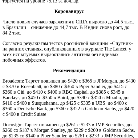
торгуется на уровне 75,13 за доллар.
Коронавирус
Число новых случаев заражения в США выросло до 44,5 тыс.,
в Бразилии – снижение до 44,7 тыс. В Индии снова рост, до
84,2 тыс.
Согласно результатам тестов российской вакцины «Спутник»
на ранних стадиях, опубликованных в журнале The Lancet, у
всех испытуемых выработались антитела без видимых
побочных эффектов.
Рекомендации
Broadcom: Таргет повышен до $420 с $365 в JPMorgan, до $430
с $370 в Rosenblatt, до $380 с $360 в Piper Sandler, до $415 с
$360 в Citi, до $410 с $400 в RBC Capital, до $385 с $345 в
Barclays, до $450 с $350 в Baird, до $390 с $350 в Mizuho, до
$410 с $400 в Susquehanna, до $425 с $335 в UBS, до $400 с
$360 в Deutsche Bank, до $360 с $322 в Goldman Sachs, до $420
с $400 в Credit Suisse
Docusign: Таргет повышен до $261 с $233 в JMP Securities, до
$260 со $187 в Morgan Stanley, до $229 с $200 в Goldman Sachs,
до $235 со $140 в Piper Sandler, до $261 с $233 в JMP Securities,