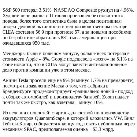
S&P 500 потерял 3.51%, NASDAQ Composite рухнул на 4.96%.
Худший день рынка с 11 июля произошел без новостного
повода, более того статистика была в целом позитивная:
индекс деловой активности в непроизводственном секторе
США составил 56,9 при прогнозе 57, а за новыми пособиями
по безработице обратились 881 тыс. американцев при
ожидавшихся 950 тыс.
Мейджоры были в большом минусе, больше всех потеряла в
стоимости Apple – 8%. Google подешевела «всего» на 5.1% на
фоне новости, что в США могут завести антимонопольное
дело против компании уже в этом месяце.
Акции Tesla просели еще на 9% (и минус 1.7% на премаркете),
несмотря на заявление Маска о том, что фабрика в
Бранденбурге продемонстрирует «радикально новый» подход
к сборке автомобилей и производству батарей. Zoom падает
почти так же быстро, как взлетала – минус 10%.
Из вечерних новостей: стартап-долгострой по производству
аккумуляторов QuantumScape, в который вложились VW, Билл
Гейтс и Катар, собирается к концу года стать публичным через
механизм SPAC, предполагаемая оценка – $3,3 млрд.