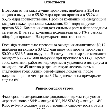
Отчетности
Broadcom отчиталась лучше прогнозов: прибыль в $5,4 на
акцию и выручка в $5,82 млрд против прогноза в $5,24 и
$5,76 млрд соответственно. Прогноз компании на следующий
квартал также превзошел ожидания: $6,4 млрд выручки
против $6,2. Компания ожидает сильный рост в беспроводном
сегменте. В четверг компания подешевела на 6.1% в рамках
общей распродажи. На премаркете волатильность.
Docusign значительно превзошла ожидания аналитиков: $0,17
прибыли на акцию и $342,2 млн выручки против прогноза в
$0,09 и $318,5 млн выручки. В следующем квартале компания
ожидает $358-362 млн выручки при прогнозе в $335,1. Кроме
того, компания работает над сервисом удаленного нотариуса и
ожидает, что 45 штатов разрешат такую деятельность в
следующем году. Акции бенефициара локдауна, после
падения в цене в четверг на 8.7%, дешевеют на премаркете
еще на 8%.
Рынок сегодня утром
Фьючерсы на американские фондовые индексы торгуются
«красной зоне»: S&P – минус 0.3%, NASDAQ – минус 1.4%.
Курс рубля к доллару и евро перешел к слабому росту, рубль