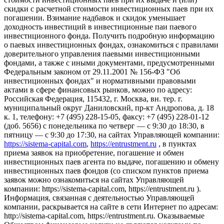
скидки с расчетной стоимости инвестиционных паев при их
погашении. Взимание надбавок и скидок уменьшает
доходность инвестиций в инвестиционные паи паевого
инвестиционного фонда. Получить подробную информацию
о паевых инвестиционных фондах, ознакомиться с правилами
доверительного управления паевыми инвестиционными
фондами, а также с иными документами, предусмотренными
Федеральным законом от 29.11.2001 № 156-ФЗ "Об
инвестиционных фондах" и нормативными правовыми
актами в сфере финансовых рынков, можно по адресу:
Российская Федерация, 115432, г. Москва, вн. тер. г.
муниципальный округ Даниловский, пр-кт Андропова, д. 18
к. 1, телефону: +7 (495) 228-15-05, факсу: +7 (495) 228-01-12
(доб. 5656) с понедельника по четверг — c 9:30 до 18:30, в
пятницу — с 9:30 до 17:30, на сайтах Управляющей компании:
https://sistema-capital.com
,
https://entrustment.ru
, в пунктах
приема заявок на приобретение, погашение и обмен
инвестиционных паев агента по выдаче, погашению и обмену
инвестиционных паев фондов (со списком пунктов приема
заявок можно ознакомиться на сайтах Управляющей
компании: https://sistema-capital.com, https://entrustment.ru ).
Информация, связанная с деятельностью Управляющей
компании, раскрывается на сайте в сети Интернет по адресам:
http://sistema-capital.com, https://entrustment.ru. Оказываемые