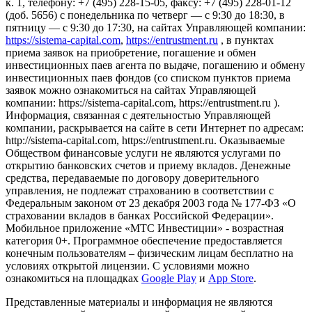
к. 1, телефону: +7 (495) 228-15-05, факсу: +7 (495) 228-01-12
(доб. 5656) с понедельника по четверг — c 9:30 до 18:30, в
пятницу — с 9:30 до 17:30, на сайтах Управляющей компании:
https://sistema-capital.com
,
https://entrustment.ru
, в пунктах
приема заявок на приобретение, погашение и обмен
инвестиционных паев агента по выдаче, погашению и обмену
инвестиционных паев фондов (со списком пунктов приема
заявок можно ознакомиться на сайтах Управляющей
компании: https://sistema-capital.com, https://entrustment.ru ).
Информация, связанная с деятельностью Управляющей
компании, раскрывается на сайте в сети Интернет по адресам:
http://sistema-capital.com, https://entrustment.ru. Оказываемые
Обществом финансовые услуги не являются услугами по
открытию банковских счетов и приему вкладов. Денежные
средства, передаваемые по договору доверительного
управления, не подлежат страхованию в соответствии с
Федеральным законом от 23 декабря 2003 года № 177-ФЗ «О
страховании вкладов в банках Российской Федерации».
Мобильное приложение «МТС Инвестиции» - возрастная
категория 0+. Программное обеспечение предоставляется
конечным пользователям – физическим лицам бесплатно на
условиях открытой лицензии. С условиями можно
ознакомиться на площадках
Google Play
и
App Store
.
Представленные материалы и информация не являются