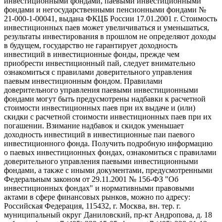
инвестиционными фондами, паевыми инвестиционными
фондами и негосударственными пенсионными фондами №
21-000-1-00041, выдана ФКЦБ России 17.01.2001 г. Стоимость
инвестиционных паев может увеличиваться и уменьшаться,
результаты инвестирования в прошлом не определяют доходы
в будущем, государство не гарантирует доходность
инвестиций в инвестиционные фонды, прежде чем
приобрести инвестиционный пай, следует внимательно
ознакомиться с правилами доверительного управления
паевым инвестиционным фондом. Правилами
доверительного управления паевыми инвестиционными
фондами могут быть предусмотрены надбавки к расчетной
стоимости инвестиционных паев при их выдаче и (или)
скидки с расчетной стоимости инвестиционных паев при их
погашении. Взимание надбавок и скидок уменьшает
доходность инвестиций в инвестиционные паи паевого
инвестиционного фонда. Получить подробную информацию
о паевых инвестиционных фондах, ознакомиться с правилами
доверительного управления паевыми инвестиционными
фондами, а также с иными документами, предусмотренными
Федеральным законом от 29.11.2001 № 156-ФЗ "Об
инвестиционных фондах" и нормативными правовыми
актами в сфере финансовых рынков, можно по адресу:
Российская Федерация, 115432, г. Москва, вн. тер. г.
муниципальный округ Даниловский, пр-кт Андропова, д. 18