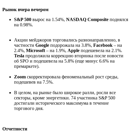
Рынок вчера вечером
S&P 500
вырос на 1.54%,
NASDAQ Composite
поднялся
на 0.98%.
Акции мейджоров торговались разнонаправленно, в
частности
Google
подорожала на 3.8%,
Facebook
– на
2.4%,
Microsoft
– на 1.9%,
Apple
подешевела на 2.1%.
Tesla
продолжила коррекцию вторника после новости
об SPO и подешевела на 5.8% (еще минус 6.6% на
премаркете).
Zoom
скорректировала феноменальный рост среды,
подешевев на 7.5%.
В целом, на рынке было широкое ралли, росли все
секторы, кроме энергетики. 74 участника S&P 500
достигали исторического максимума в течение
торгового дня.
Отчетности