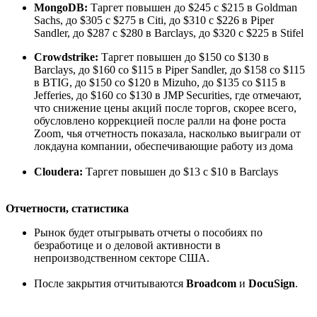
MongoDB:
Таргет повышен до $245 с $215 в Goldman
Sachs, до $305 с $275 в Citi, до $310 с $226 в Piper
Sandler, до $287 с $280 в Barclays, до $320 с $225 в Stifel
Crowdstrike:
Таргет повышен до $150 со $130 в
Barclays, до $160 со $115 в Piper Sandler, до $158 со $115
в BTIG, до $150 со $120 в Mizuho, до $135 со $115 в
Jefferies, до $160 со $130 в JMP Securities, где отмечают,
что снижение цены акций после торгов, скорее всего,
обусловлено коррекцией после ралли на фоне роста
Zoom, чья отчетность показала, насколько выиграли от
локдауна компании, обеспечивающие работу из дома
Cloudera
:
Таргет повышен до $13 с $10 в Barclays
Отчетности, статистика
Рынок будет отыгрывать отчеты о пособиях по
безработице и о деловой активности в
непроизводственном секторе США.
После закрытия отчитываются
Broadcom
и
DocuSign
.