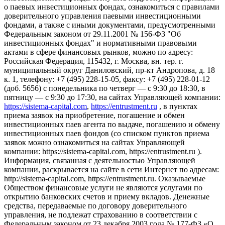
о паевых инвестиционных фондах, ознакомиться с правилами
доверительного управления паевыми инвестиционными
фондами, а также с иными документами, предусмотренными
Федеральным законом от 29.11.2001 № 156-ФЗ "Об
инвестиционных фондах" и нормативными правовыми
актами в сфере финансовых рынков, можно по адресу:
Российская Федерация, 115432, г. Москва, вн. тер. г.
муниципальный округ Даниловский, пр-кт Андропова, д. 18
к. 1, телефону: +7 (495) 228-15-05, факсу: +7 (495) 228-01-12
(доб. 5656) с понедельника по четверг — c 9:30 до 18:30, в
пятницу — с 9:30 до 17:30, на сайтах Управляющей компании:
https://sistema-capital.com
,
https://entrustment.ru
, в пунктах
приема заявок на приобретение, погашение и обмен
инвестиционных паев агента по выдаче, погашению и обмену
инвестиционных паев фондов (со списком пунктов приема
заявок можно ознакомиться на сайтах Управляющей
компании: https://sistema-capital.com, https://entrustment.ru ).
Информация, связанная с деятельностью Управляющей
компании, раскрывается на сайте в сети Интернет по адресам:
http://sistema-capital.com, https://entrustment.ru. Оказываемые
Обществом финансовые услуги не являются услугами по
открытию банковских счетов и приему вкладов. Денежные
средства, передаваемые по договору доверительного
управления, не подлежат страхованию в соответствии с
Федеральным законом от 23 декабря 2003 года № 177-ФЗ «О