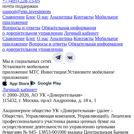
+7 (495) 228-15-05
почта поддержки
support@mts.investments
Сравнение
Блог
О нас
Аналитика
Контакты
Мобильное
приложение
Вопросы и ответы
Обязательная информация
о доверительном управлении
Личный кабинет
Сравнение
Блог
О нас
Аналитика
Контакты
Мобильное
приложение
Вопросы и ответы
Обязательная информация
о доверительном управлении
Мы в социальных сетях
Установите мобильное
приложение МТС Инвестиции:
Установите мобильное
приложение:
Личный кабинет
© 2000–2026, АО УК «Доверительная»
115432, г. Москва, пр-кт Андропова, д. 18 к. 1
Акционерное общество УК «Доверительная» (далее –
Общество, Управляющая компания, Управляющий). Лицензия
профессионального участника рынка ценных бумаг на
осуществление деятельности по управлению ценными
бумагами № 045- 13853-001000 выдана Центральным Банком