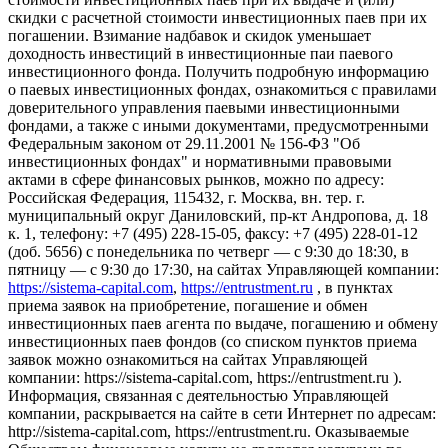
скидки с расчетной стоимости инвестиционных паев при их
погашении. Взимание надбавок и скидок уменьшает
доходность инвестиций в инвестиционные паи паевого
инвестиционного фонда. Получить подробную информацию
о паевых инвестиционных фондах, ознакомиться с правилами
доверительного управления паевыми инвестиционными
фондами, а также с иными документами, предусмотренными
Федеральным законом от 29.11.2001 № 156-ФЗ "Об
инвестиционных фондах" и нормативными правовыми
актами в сфере финансовых рынков, можно по адресу:
Российская Федерация, 115432, г. Москва, вн. тер. г.
муниципальный округ Даниловский, пр-кт Андропова, д. 18
к. 1, телефону: +7 (495) 228-15-05, факсу: +7 (495) 228-01-12
(доб. 5656) с понедельника по четверг — c 9:30 до 18:30, в
пятницу — с 9:30 до 17:30, на сайтах Управляющей компании:
https://sistema-capital.com
,
https://entrustment.ru
, в пунктах
приема заявок на приобретение, погашение и обмен
инвестиционных паев агента по выдаче, погашению и обмену
инвестиционных паев фондов (со списком пунктов приема
заявок можно ознакомиться на сайтах Управляющей
компании: https://sistema-capital.com, https://entrustment.ru ).
Информация, связанная с деятельностью Управляющей
компании, раскрывается на сайте в сети Интернет по адресам:
http://sistema-capital.com, https://entrustment.ru. Оказываемые