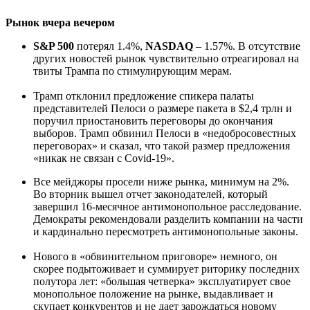
Рынок вчера вечером
S&P 500
потерял 1.4%,
NASDAQ
– 1.57%. В отсутствие
других новостей рынок чувствительно отреагировал на
твиты Трампа по стимулирующим мерам.
Трамп отклонил предложение спикера палаты
представителей Пелоси о размере пакета в $2,4 трлн и
поручил приостановить переговоры до окончания
выборов. Трамп обвинил Пелоси в «недобросовестных
переговорах» и сказал, что такой размер предложения
«никак не связан с Covid-19».
Все мейджоры просели ниже рынка, минимум на 2%.
Во вторник вышел отчет законодателей, который
завершил 16-месячное антимонопольное расследование.
Демократы рекомендовали разделить компании на части
и кардинально пересмотреть антимонопольные законы.
Нового в «обвинительном приговоре» немного, он
скорее подытоживает и суммирует риторику последних
полутора лет: «большая четверка» эксплуатирует свое
монопольное положение на рынке, выдавливает и
скупает конкурентов и не дает зарождаться новому