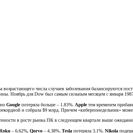
за возрастающего числа случаев заболевания балансируются пос
ины. Ноябрь для Dow был самым сильным месяцем с января 1987
 но
Google
потеряла больше – 1.83%.
Apple
тем временем прибави
 рекордной и собрала $9 млрд. Причем «киберпонедельник» может
енности в росте рынка ПК в следующем квартале выше ожидани
Roku
– 6.62%,
Qorvo
– 4.38%.
Tesla
потеряла 3.1%.
Nikola
подеше