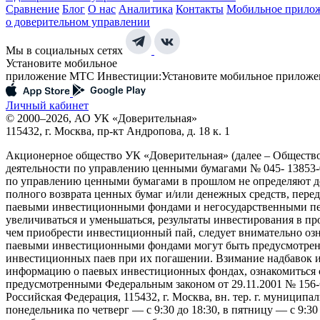
Сравнение
Блог
О нас
Аналитика
Контакты
Мобильное прило
о доверительном управлении
Мы в социальных сетях
Установите мобильное
приложение МТС Инвестиции:
Установите мобильное приложе
Личный кабинет
© 2000–2026, АО УК «Доверительная»
115432, г. Москва, пр-кт Андропова, д. 18 к. 1
Акционерное общество УК «Доверительная» (далее – Обществ
деятельности по управлению ценными бумагами № 045- 13853-0
по управлению ценными бумагами в прошлом не определяют до
полного возврата ценных бумаг и/или денежных средств, пер
паевыми инвестиционными фондами и негосударственными пен
увеличиваться и уменьшаться, результаты инвестирования в п
чем приобрести инвестиционный пай, следует внимательно оз
паевыми инвестиционными фондами могут быть предусмотрены 
инвестиционных паев при их погашении. Взимание надбавок 
информацию о паевых инвестиционных фондах, ознакомиться 
предусмотренными Федеральным законом от 29.11.2001 № 156
Российская Федерация, 115432, г. Москва, вн. тер. г. муниципаль
понедельника по четверг — c 9:30 до 18:30, в пятницу — с 9:3