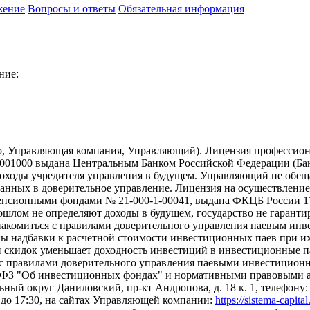
жение
Вопросы и ответы
Обязательная информация
ние:
о, Управляющая компания, Управляющий). Лицензия профессион
01000 выдана Центральным Банком Российской Федерации (Банк 
ходы учредителя управления в будущем. Управляющий не обещае
еданных в доверительное управление. Лицензия на осуществлен
сионными фондами № 21-000-1-00041, выдана ФКЦБ России 17.
рошлом не определяют доходы в будущем, государство не гарант
накомиться с правилами доверительного управления паевым ин
надбавки к расчетной стоимости инвестиционных паев при их 
и скидок уменьшает доходность инвестиций в инвестиционные 
с правилами доверительного управления паевыми инвестиционн
-ФЗ "Об инвестиционных фондах" и нормативными правовыми ак
ный округ Даниловский, пр-кт Андропова, д. 18 к. 1, телефону: +7
0 до 17:30, на сайтах Управляющей компании:
https://sistema-capita