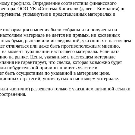
нному профилю. Определение соответствия финансового
вестора. ООО УК «Система Капитал» (далее – Компания) не
струменты, упомянутые в представленных материалах и
е информация и мнения были собраны или получены на
настоящем материале не дается ни прямых, ни косвенных
нных бумаг, рынков или исследований, указанных в настоящем
ожет отличаться или даже быть противоположным мнению,
 на момент публикации настоящего материала. Если дата
цию на рынке. Цены, указанные в настоящем материале
ания не гарантирует, что сделка, которая возможно будет
 или побудительной причины принять участие в
жет быть осуществима по указанной в материале цене.
ционных стратегий, упомянутых в настоящем материале.
или частично) разрешено только с указанием активной ссылки
ространения.