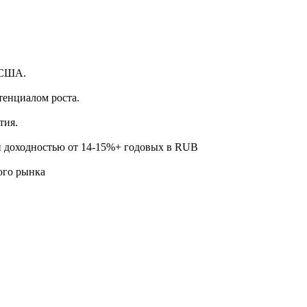
.
 США.
тенциалом роста.
тия.
й доходностью от 14-15%+ годовых в RUB
ого рынка