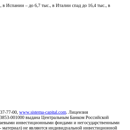
в Испании – до 6,7 тыс., в Италии спад до 16,4 тыс., в
737-77-00,
www.sistema-capital.com
. Лицензия
13853-001000 выдана Центральным Банком Российской
, паевыми инвестиционными фондами и негосударственными
- материал) не являются индивидуальной инвестиционной