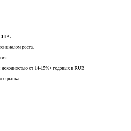
.
 США.
тенциалом роста.
тия.
й доходностью от 14-15%+ годовых в RUB
ого рынка