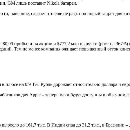
ции, GM лишь поставит Nikola батареи.
(и, наверное, сделает это еще не раз): под новый запрет для 
: $0,99 прибыли на акцию и $777,2 млн выручки (рост на 367%) 
аний. Тем не менее компания ожидает повышенный отток клиен
плюсе на 0.9-1%. Рубль дорожает относительно доллара и евро 
ботчиков для Apple – теперь маки будут доступны в облачном с
ыросло до 161,7 тыс. В Индии спад до 31,2 тыс., в Бразилии – 