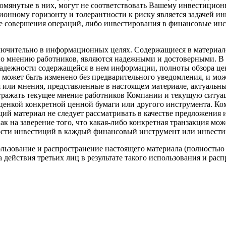
омянутые в них, могут не соответствовать Вашему инвестицио
нному горизонту и толерантности к риску является задачей ин
ае совершения операций, либо инвестирования в финансовые ин
ючительно в информационных целях. Содержащиеся в материал
по мнению работников, являются надежными и достоверными. В 
надежности содержащейся в нем информации, полноты обзора це
, может быть изменено без предварительного уведомления, и м
или мнения, представленные в настоящем материале, актуальны
отражать текущее мнение работников Компании и текущую ситуа
енкой конкретной ценной бумаги или другого инструмента. Комп
щий материал не следует рассматривать в качестве предложения
ак на заверение того, что какая-либо конкретная транзакция мо
ости инвестиций в каждый финансовый инструмент или инвести
ьзование и распространение настоящего материала (полностью 
 действия третьих лиц в результате такого использования и расп