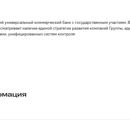
й универсальный коммерческий банк c государственным участием. Вх
усматривает наличие единой стратегии развития компаний Группы, е
ами, унифицированных систем контроля
рмация