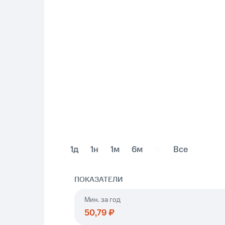
1д
1н
1м
6м
1г
Все
ПОКАЗАТЕЛИ
год
50,79 ₽