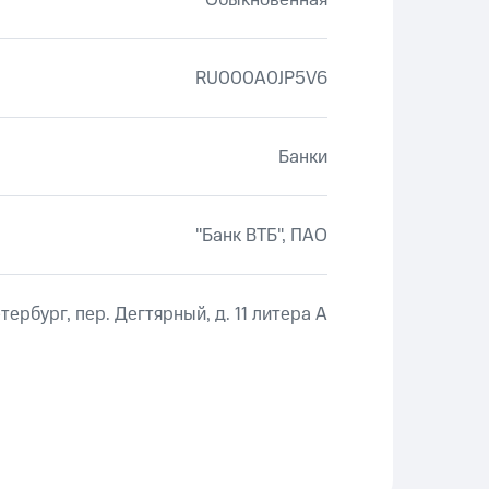
Обыкновенная
RU000A0JP5V6
Банки
"Банк ВТБ", ПАО
етербург, пер. Дегтярный, д. 11 литера А