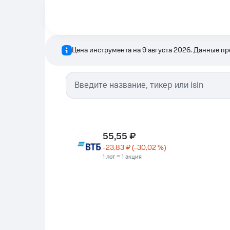
Цена инструмента на
9 августа 2026
. Данные п
55,55 ₽
-23,83 ₽
(
-30,02
%)
1 лот = 1 акция
0