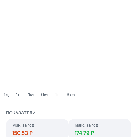
1д
1н
1м
6м
1г
Все
ПОКАЗАТЕЛИ
год
год
150,53 ₽
174,79 ₽