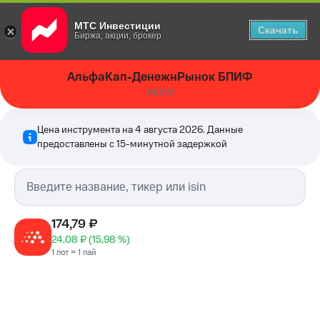
МТС Инвестиции
Скачать
Биржа, акции, брокер
АльфаКап-ДенежнРынок БПИФ
AKMM
Цена инструмента на
4 августа 2026
. Данные
предоставлены с 15-минутной задержкой
174,79 ₽
24,08 ₽
(
15,98
%)
1 лот = 1 пай
04.08.26
04.08.26