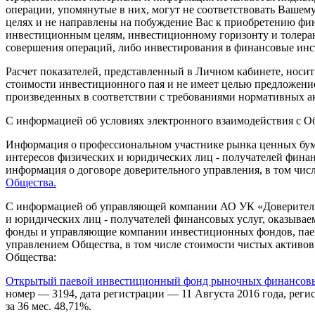
операции, упомянутые в них, могут не соответствовать Ваш
целях и не направлены на побуждение Вас к приобретению фи
инвестиционным целям, инвестиционному горизонту и толерант
совершения операций, либо инвестирования в финансовые инс
Расчет показателей, представленный в Личном кабинете, носи
стоимости инвестиционного пая и не имеет целью предложение
произведенных в соответствии с требованиями нормативных ак
С информацией об условиях электронного взаимодействия с 
Информация о профессиональном участнике рынка ценных бума
интересов физических и юридических лиц - получателей фина
информация о договоре доверительного управления, в том чис
Общества.
С информацией об управляющей компании АО УК «Доверительн
и юридических лиц - получателей финансовых услуг, оказыв
фонды и управляющие компании инвестиционных фондов, пае
управлением Общества, в том числе стоимости чистых активо
Общества:
Открытый паевой инвестиционный фонд рыночных финансовых
номер — 3194, дата регистрации — 11 Августа 2016 года, регист
за 36 мес. 48,71%.