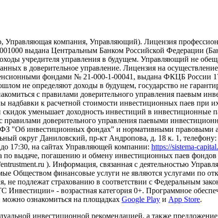
о, Управляющая компания, Управляющий). Лицензия профессион
01000 выдана Центральным Банком Российской Федерации (Банк 
ходы учредителя управления в будущем. Управляющий не обещае
еданных в доверительное управление. Лицензия на осуществлен
сионными фондами № 21-000-1-00041, выдана ФКЦБ России 17.
рошлом не определяют доходы в будущем, государство не гарант
накомиться с правилами доверительного управления паевым ин
надбавки к расчетной стоимости инвестиционных паев при их 
и скидок уменьшает доходность инвестиций в инвестиционные 
с правилами доверительного управления паевыми инвестиционн
-ФЗ "Об инвестиционных фондах" и нормативными правовыми ак
ный округ Даниловский, пр-кт Андропова, д. 18 к. 1, телефону: +7
0 до 17:30, на сайтах Управляющей компании:
https://sistema-capita
а по выдаче, погашению и обмену инвестиционных паев фондов 
s://entrustment.ru ). Информация, связанная с деятельностью Упр
Оказываемые Обществом финансовые услуги не являются услугами п
я, не подлежат страхованию в соответствии с Федеральным зако
 Инвестиции» - возрастная категория 0+. Программное обеспеч
и можно ознакомиться на площадках
Google Play
и
App Store
.
дуальной инвестиционной рекомендацией, а также предложени