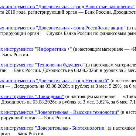
 инструментов "Доверительная - фонд Валютные накопления"
2016 года, регистрирующий орган — Банк России. Доходность на 0
 инструментов "Доверительная - фонд Российские акции"
(в н
стрирующий орган — Служба Банка России по финансовым рынкам.
х инструментов "Информатика +"
(в настоящем материале — «И
 Банк России.
 инструментов "Технологии будущего"
(в настоящем материал
— Банк России. Доходность на 03.08.2026г. в рублях за 3 мес. -7,
 инструментов "Доверительная - фонд Неоновый"
(в настояще
 . Доходность на 03.08.2026г. в рублях за 3 мес. 5,29%, за 6 мес
х инструментов "Ликвидный"
(в настоящем материале — «Ликв
одность на 03.08.2026г. в рублях за 3 мес. 3,62%, за 6 мес. 7,1
 инструментов "Доверительная – Высокие технологии"
(в наст
стрирующий орган — Банк России.
 инструментов "Доверительная - Биотехнологии"
(в настоящем
орган — Банк России.