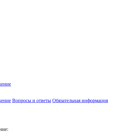
жение
жение
Вопросы и ответы
Обязательная информация
ние: