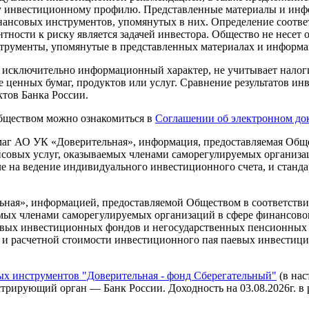
ему инвестиционному профилю. Представленные материалы и и
нансовых инструментов, упомянутых в них. Определение соотве
ности к риску является задачей инвестора. Общество не несет 
трументы, упомянутые в представленных материалах и информа
т исключительно информационный характер, не учитывает налоги
 ценных бумаг, продуктов или услуг. Сравнение результатов инв
тов Банка России.
Обществом можно ознакомиться в
Соглашении об электронном до
г АО УК «Доверительная», информация, предоставляемая Общес
нсовых услуг, оказываемых членами саморегулируемых организ
ле на ведение индивидуального инвестиционного счета, и станд
ая», информацией, предоставляемой Обществом в соответствии
аемых членами саморегулируемых организаций в сфере финансо
вых инвестиционных фондов и негосударственных пенсионных 
в и расчетной стоимости инвестиционного пая паевых инвестиц
 инструментов "Доверительная - фонд Сберегательный"
(в нас
рирующий орган — Банк России. Доходность на 03.08.2026г. в рубл