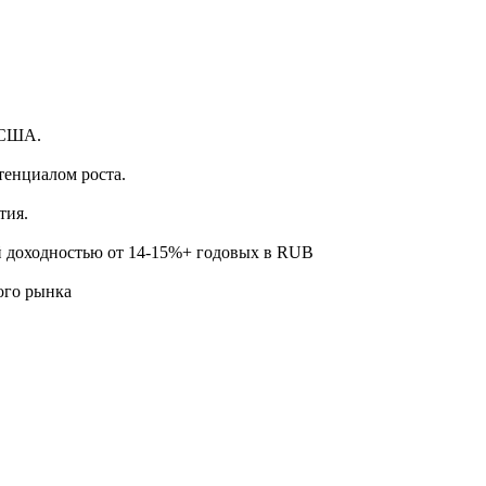
.
 США.
тенциалом роста.
тия.
й доходностью от 14-15%+ годовых в RUB
ого рынка