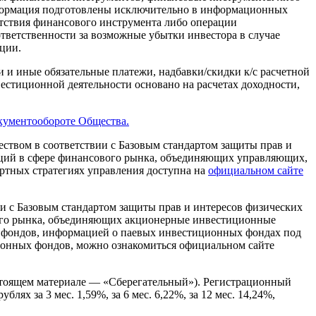
нформация подготовлены исключительно в информационных
тствия финансового инструмента либо операции
ответственности за возможные убытки инвестора в случае
ции.
 и иные обязательные платежи, надбавки/скидки к/с расчетной
естиционной деятельности основано на расчетах доходности,
кументообороте Общества.
твом в соответствии с Базовым стандартом защиты прав и
аций в сфере финансового рынка, объединяющих управляющих,
артных стратегиях управления доступна на
официальном сайте
 с Базовым стандартом защиты прав и интересов физических
вого рынка, объединяющих акционерные инвестиционные
фондов, информацией о паевых инвестиционных фондах под
ионных фондов, можно ознакомиться официальном сайте
тоящем материале — «Сберегательный»). Регистрационный
ях за 3 мес. 1,59%, за 6 мес. 6,22%, за 12 мес. 14,24%,