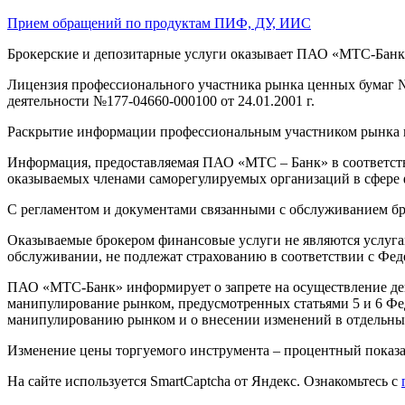
Прием обращений по продуктам ПИФ, ДУ, ИИС
Брокерские и депозитарные услуги оказывает ПАО «МТС-Банк»: 1
Лицензия профессионального участника рынка ценных бумаг № 
деятельности №177-04660-000100 от 24.01.2001 г.
Раскрытие информации профессиональным участником рынка 
Информация, предоставляемая ПАО «МТС – Банк» в соответств
оказываемых членами саморегулируемых организаций в сфере
С регламентом и документами связанными с обслуживанием бр
Оказываемые брокером финансовые услуги не являются услугам
обслуживании, не подлежат страхованию в соответствии с Фед
ПАО «МТС-Банк» информирует о запрете на осуществление де
манипулирование рынком, предусмотренных статьями 5 и 6 Фе
манипулированию рынком и о внесении изменений в отдельные
Изменение цены торгуемого инструмента – процентный показат
На сайте используется SmartCaptcha от Яндекс. Ознакомьтесь с