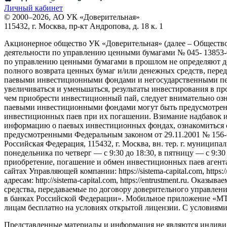
Личный кабинет
© 2000–2026, АО УК «Доверительная»
115432, г. Москва, пр-кт Андропова, д. 18 к. 1
Акционерное общество УК «Доверительная» (далее – Обществ
деятельности по управлению ценными бумагами № 045- 13853-0
по управлению ценными бумагами в прошлом не определяют до
полного возврата ценных бумаг и/или денежных средств, пер
паевыми инвестиционными фондами и негосударственными пен
увеличиваться и уменьшаться, результаты инвестирования в п
чем приобрести инвестиционный пай, следует внимательно оз
паевыми инвестиционными фондами могут быть предусмотрены 
инвестиционных паев при их погашении. Взимание надбавок 
информацию о паевых инвестиционных фондах, ознакомиться 
предусмотренными Федеральным законом от 29.11.2001 № 156
Российская Федерация, 115432, г. Москва, вн. тер. г. муниципаль
понедельника по четверг — c 9:30 до 18:30, в пятницу — с 9:3
приобретение, погашение и обмен инвестиционных паев агент
сайтах Управляющей компании: https://sistema-capital.com, http
адресам: http://sistema-capital.com, https://entrustment.ru. 
средства, передаваемые по договору доверительного управлени
в банках Российской Федерации». Мобильное приложение «МТС
лицам бесплатно на условиях открытой лицензии. С условиям
Представленные материалы и информация не являются индиви