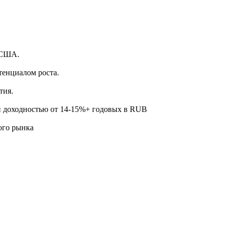
.
 США.
тенциалом роста.
тия.
й доходностью от 14-15%+ годовых в RUB
ого рынка