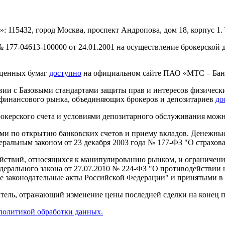
15432, город Москва, проспект Андропова, дом 18, корпус 1. Те
177-04613-100000 от 24.01.2001 на осуществление брокерской 
ценных бумаг
доступно
на официальном сайте ПАО «МТС – Бан
ии с Базовыми стандартами защиты прав и интересов физически
 финансового рынка, объединяющих брокеров и депозитариев
до
окерского счета и условиями депозитарного обслуживания мож
и по открытию банковских счетов и приему вкладов. Денежные 
еральным законом от 23 декабря 2003 года № 177-ФЗ "О страхов
йствий, относящихся к манипулированию рынком, и ограничения
дерального закона от 27.07.2010 № 224-ФЗ "О противодействи
 законодательные акты Российской Федерации" и принятыми в 
ель, отражающий изменение цены последней сделки на конец пе
политикой обработки данных.