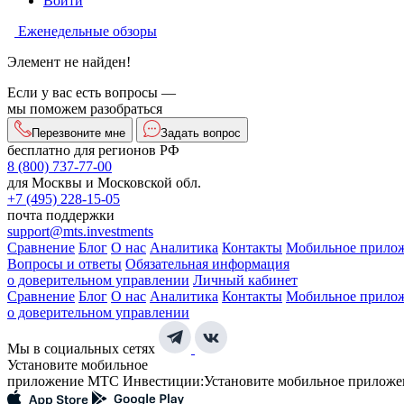
Войти
Еженедельные обзоры
Элемент не найден!
Если у вас есть вопросы —
мы поможем разобраться
Перезвоните мне
Задать вопрос
бесплатно для регионов РФ
8 (800) 737-77-00
для Москвы и Московской обл.
+7 (495) 228-15-05
почта поддержки
support@mts.investments
Сравнение
Блог
О нас
Аналитика
Контакты
Мобильное прило
Вопросы и ответы
Обязательная информация
о доверительном управлении
Личный кабинет
Сравнение
Блог
О нас
Аналитика
Контакты
Мобильное прило
о доверительном управлении
Мы в социальных сетях
Установите мобильное
приложение МТС Инвестиции:
Установите мобильное приложе