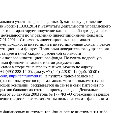
ального участника рынка ценных бумаг на осуществление
России) 13.03.2014 г. Результаты деятельности управляющего
т и не гарантирует получение какого — либо дохода, а также
ие деятельности по управлению инвестиционными фондами,
01.2001 г. Стоимость инвестиционных паев может
ирует доходность инвестиций в инвестиционные фонды, прежде
вестиционным фондом. Правилами доверительного управления
выдаче и (или) скидки с расчетной стоимости
паи паевого инвестиционного фонда. Получить подробную
ыми фондами, а также с иными документами,
тами в сфере финансовых рынков, можно по адресу:
 (495) 228-15-05, факсу: +7 (495) 228-01-12 (доб. 5656) с
l.com
,
https://entrustment.ru
, в пунктах приема заявок на
(со списком пунктов приема заявок можно ознакомиться на
авляющей компании, раскрывается на сайте в сети Интернет по
о открытию банковских счетов и приему вкладов. Денежные
ном от 23 декабря 2003 года № 177-ФЗ «О страховании вкладов
ение предоставляется конечным пользователям – физическим
ем финансовых инструментов, финансовые инструменты либо