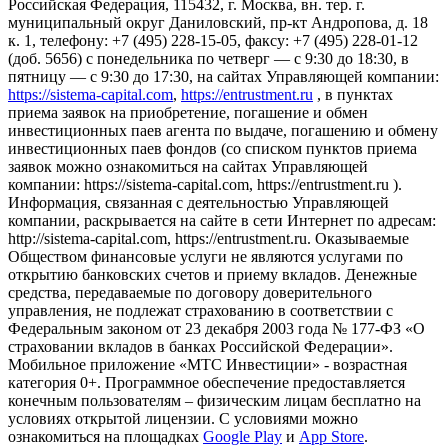
Российская Федерация, 115432, г. Москва, вн. тер. г.
муниципальный округ Даниловский, пр-кт Андропова, д. 18
к. 1, телефону: +7 (495) 228-15-05, факсу: +7 (495) 228-01-12
(доб. 5656) с понедельника по четверг — c 9:30 до 18:30, в
пятницу — с 9:30 до 17:30, на сайтах Управляющей компании:
https://sistema-capital.com
,
https://entrustment.ru
, в пунктах
приема заявок на приобретение, погашение и обмен
инвестиционных паев агента по выдаче, погашению и обмену
инвестиционных паев фондов (со списком пунктов приема
заявок можно ознакомиться на сайтах Управляющей
компании: https://sistema-capital.com, https://entrustment.ru ).
Информация, связанная с деятельностью Управляющей
компании, раскрывается на сайте в сети Интернет по адресам:
http://sistema-capital.com, https://entrustment.ru. Оказываемые
Обществом финансовые услуги не являются услугами по
открытию банковских счетов и приему вкладов. Денежные
средства, передаваемые по договору доверительного
управления, не подлежат страхованию в соответствии с
Федеральным законом от 23 декабря 2003 года № 177-ФЗ «О
страховании вкладов в банках Российской Федерации».
Мобильное приложение «МТС Инвестиции» - возрастная
категория 0+. Программное обеспечение предоставляется
конечным пользователям – физическим лицам бесплатно на
условиях открытой лицензии. С условиями можно
ознакомиться на площадках
Google Play
и
App Store
.