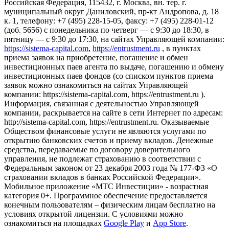
Российская Федерация, 115432, г. Москва, вн. тер. г.
муниципальный округ Даниловский, пр-кт Андропова, д. 18
к. 1, телефону: +7 (495) 228-15-05, факсу: +7 (495) 228-01-12
(доб. 5656) с понедельника по четверг — c 9:30 до 18:30, в
пятницу — с 9:30 до 17:30, на сайтах Управляющей компании:
https://sistema-capital.com
,
https://entrustment.ru
, в пунктах
приема заявок на приобретение, погашение и обмен
инвестиционных паев агента по выдаче, погашению и обмену
инвестиционных паев фондов (со списком пунктов приема
заявок можно ознакомиться на сайтах Управляющей
компании: https://sistema-capital.com, https://entrustment.ru ).
Информация, связанная с деятельностью Управляющей
компании, раскрывается на сайте в сети Интернет по адресам:
http://sistema-capital.com, https://entrustment.ru. Оказываемые
Обществом финансовые услуги не являются услугами по
открытию банковских счетов и приему вкладов. Денежные
средства, передаваемые по договору доверительного
управления, не подлежат страхованию в соответствии с
Федеральным законом от 23 декабря 2003 года № 177-ФЗ «О
страховании вкладов в банках Российской Федерации».
Мобильное приложение «МТС Инвестиции» - возрастная
категория 0+. Программное обеспечение предоставляется
конечным пользователям – физическим лицам бесплатно на
условиях открытой лицензии. С условиями можно
ознакомиться на площадках
Google Play
и
App Store
.