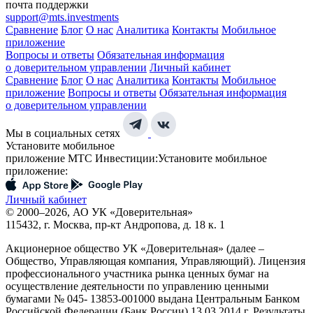
почта поддержки
support@mts.investments
Сравнение
Блог
О нас
Аналитика
Контакты
Мобильное
приложение
Вопросы и ответы
Обязательная информация
о доверительном управлении
Личный кабинет
Сравнение
Блог
О нас
Аналитика
Контакты
Мобильное
приложение
Вопросы и ответы
Обязательная информация
о доверительном управлении
Мы в социальных сетях
Установите мобильное
приложение МТС Инвестиции:
Установите мобильное
приложение:
Личный кабинет
© 2000–2026, АО УК «Доверительная»
115432, г. Москва, пр-кт Андропова, д. 18 к. 1
Акционерное общество УК «Доверительная» (далее –
Общество, Управляющая компания, Управляющий). Лицензия
профессионального участника рынка ценных бумаг на
осуществление деятельности по управлению ценными
бумагами № 045- 13853-001000 выдана Центральным Банком
Российской Федерации (Банк России) 13.03.2014 г. Результаты