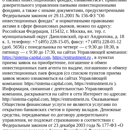
доверительного управления паевыми инвестиционными
фондами, а также с иными документами, предусмотренными
Федеральным законом от 29.11.2001 № 156-ФЗ "Об
инвестиционных фондах" и нормативными правовыми
актами в сфере финансовых рынков, можно по адресу:
Российская Федерация, 115432, г. Москва, вн. тер. г.
муниципальный округ Даниловский, пр-кт Андропова, д. 18
к. 1, телефону: +7 (495) 228-15-05, факсу: +7 (495) 228-01-12
(доб. 5656) с понедельника по четверг — c 9:30 до 18:30, в
пятницу — с 9:30 до 17:30, на сайтах Управляющей компании:
https://sistema-capital.com
,
https://entrustment.ru
, в пунктах
приема заявок на приобретение, погашение и обмен
инвестиционных паев агента по выдаче, погашению и обмену
инвестиционных паев фондов (со списком пунктов приема
заявок можно ознакомиться на сайтах Управляющей
компании: https://sistema-capital.com, https://entrustment.ru ).
Информация, связанная с деятельностью Управляющей
компании, раскрывается на сайте в сети Интернет по адресам:
http://sistema-capital.com, https://entrustment.ru. Оказываемые
Обществом финансовые услуги не являются услугами по
открытию банковских счетов и приему вкладов. Денежные
средства, передаваемые по договору доверительного
управления, не подлежат страхованию в соответствии с
Федеральным законом от 23 декабря 2003 года № 177-ФЗ «О