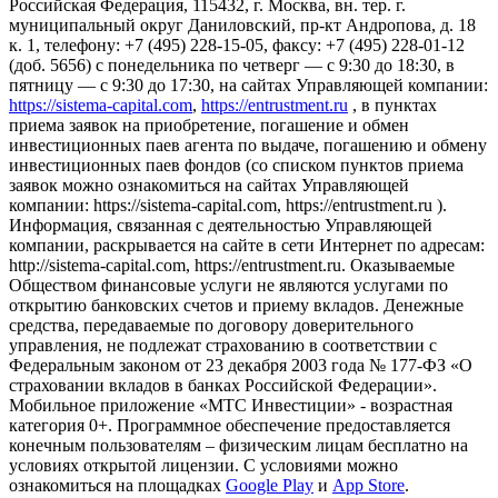
Российская Федерация, 115432, г. Москва, вн. тер. г.
муниципальный округ Даниловский, пр-кт Андропова, д. 18
к. 1, телефону: +7 (495) 228-15-05, факсу: +7 (495) 228-01-12
(доб. 5656) с понедельника по четверг — c 9:30 до 18:30, в
пятницу — с 9:30 до 17:30, на сайтах Управляющей компании:
https://sistema-capital.com
,
https://entrustment.ru
, в пунктах
приема заявок на приобретение, погашение и обмен
инвестиционных паев агента по выдаче, погашению и обмену
инвестиционных паев фондов (со списком пунктов приема
заявок можно ознакомиться на сайтах Управляющей
компании: https://sistema-capital.com, https://entrustment.ru ).
Информация, связанная с деятельностью Управляющей
компании, раскрывается на сайте в сети Интернет по адресам:
http://sistema-capital.com, https://entrustment.ru. Оказываемые
Обществом финансовые услуги не являются услугами по
открытию банковских счетов и приему вкладов. Денежные
средства, передаваемые по договору доверительного
управления, не подлежат страхованию в соответствии с
Федеральным законом от 23 декабря 2003 года № 177-ФЗ «О
страховании вкладов в банках Российской Федерации».
Мобильное приложение «МТС Инвестиции» - возрастная
категория 0+. Программное обеспечение предоставляется
конечным пользователям – физическим лицам бесплатно на
условиях открытой лицензии. С условиями можно
ознакомиться на площадках
Google Play
и
App Store
.