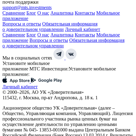
почта поддержки
support@mts.investments
Сравнение
Блог
О нас
Аналитика
Контакты
Мобильное
приложение
Вопросы и ответы
Обязательная информация
о доверительном управлении
Личный кабинет
Сравнение
Блог
О нас
Аналитика
Контакты
Мобильное
приложение
Вопросы и ответы
Обязательная информация
о доверительном управлении
Мы в социальных сетях
Установите мобильное
приложение МТС Инвестиции:
Установите мобильное
приложение:
Личный кабинет
© 2000–2026, АО УК «Доверительная»
115432, г. Москва, пр-кт Андропова, д. 18 к. 1
Акционерное общество УК «Доверительная» (далее –
Общество, Управляющая компания, Управляющий). Лицензия
профессионального участника рынка ценных бумаг на
осуществление деятельности по управлению ценными
бумагами № 045- 13853-001000 выдана Центральным Банком
Российской Федерации (Банк России) 13.03.2014 г. Результаты