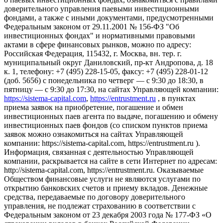
доверительного управления паевыми инвестиционными
фондами, а также с иными документами, предусмотренными
Федеральным законом от 29.11.2001 № 156-ФЗ "Об
инвестиционных фондах" и нормативными правовыми
актами в сфере финансовых рынков, можно по адресу:
Российская Федерация, 115432, г. Москва, вн. тер. г.
муниципальный округ Даниловский, пр-кт Андропова, д. 18
к. 1, телефону: +7 (495) 228-15-05, факсу: +7 (495) 228-01-12
(доб. 5656) с понедельника по четверг — c 9:30 до 18:30, в
пятницу — с 9:30 до 17:30, на сайтах Управляющей компании:
https://sistema-capital.com
,
https://entrustment.ru
, в пунктах
приема заявок на приобретение, погашение и обмен
инвестиционных паев агента по выдаче, погашению и обмену
инвестиционных паев фондов (со списком пунктов приема
заявок можно ознакомиться на сайтах Управляющей
компании: https://sistema-capital.com, https://entrustment.ru ).
Информация, связанная с деятельностью Управляющей
компании, раскрывается на сайте в сети Интернет по адресам:
http://sistema-capital.com, https://entrustment.ru. Оказываемые
Обществом финансовые услуги не являются услугами по
открытию банковских счетов и приему вкладов. Денежные
средства, передаваемые по договору доверительного
управления, не подлежат страхованию в соответствии с
Федеральным законом от 23 декабря 2003 года № 177-ФЗ «О