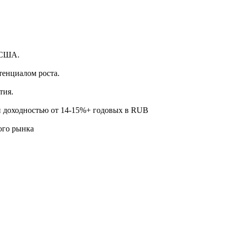
.
 США.
тенциалом роста.
тия.
й доходностью от 14-15%+ годовых в RUB
ого рынка