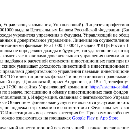
о, Управляющая компания, Управляющий). Лицензия профессион
01000 выдана Центральным Банком Российской Федерации (Банк 
ходы учредителя управления в будущем. Управляющий не обещае
еданных в доверительное управление. Лицензия на осуществлен
сионными фондами № 21-000-1-00041, выдана ФКЦБ России 17.
рошлом не определяют доходы в будущем, государство не гарант
накомиться с правилами доверительного управления паевым ин
надбавки к расчетной стоимости инвестиционных паев при их 
и скидок уменьшает доходность инвестиций в инвестиционные 
с правилами доверительного управления паевыми инвестиционн
-ФЗ "Об инвестиционных фондах" и нормативными правовыми ак
ный округ Даниловский, пр-кт Андропова, д. 18 к. 1, телефону: +7
0 до 17:30, на сайтах Управляющей компании:
https://sistema-capita
а по выдаче, погашению и обмену инвестиционных паев фондов 
s://entrustment.ru ). Информация, связанная с деятельностью Упр
Оказываемые Обществом финансовые услуги не являются услугами п
я, не подлежат страхованию в соответствии с Федеральным зако
 Инвестиции» - возрастная категория 0+. Программное обеспеч
и можно ознакомиться на площадках
Google Play
и
App Store
.
дуальной инвестиционной рекомендацией, а также предложени