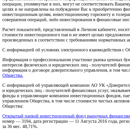
операции, упомянутые в них, могут не соответствовать Ваш
целях и не направлены на побуждение Вас к приобретению фи
инвестиционным целям, инвестиционному горизонту и толерант
совершения операций, либо инвестирования в финансовые инс
Расчет показателей, представленный в Личном кабинете, носи
стоимости инвестиционного пая и не имеет целью предложение
произведенных в соответствии с требованиями нормативных ак
С информацией об условиях электронного взаимодействия с 
Информация о профессиональном участнике рынка ценных бума
интересов физических и юридических лиц - получателей фина
информация о договоре доверительного управления, в том чис
Общества.
С информацией об управляющей компании АО УК «Доверительн
и юридических лиц - получателей финансовых услуг, оказыв
фонды и управляющие компании инвестиционных фондов, пае
управлением Общества, в том числе стоимости чистых активо
Общества:
Открытый паевой инвестиционный фонд рыночных финансовых
номер — 3194, дата регистрации — 11 Августа 2016 года, регист
за 36 мес. 48,71%.