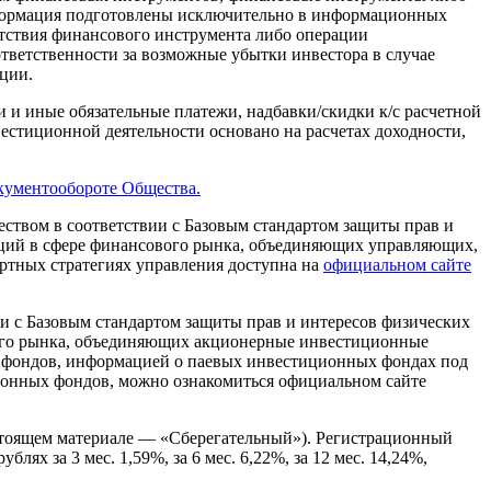
нформация подготовлены исключительно в информационных
тствия финансового инструмента либо операции
ответственности за возможные убытки инвестора в случае
ции.
 и иные обязательные платежи, надбавки/скидки к/с расчетной
естиционной деятельности основано на расчетах доходности,
кументообороте Общества.
твом в соответствии с Базовым стандартом защиты прав и
аций в сфере финансового рынка, объединяющих управляющих,
артных стратегиях управления доступна на
официальном сайте
 с Базовым стандартом защиты прав и интересов физических
вого рынка, объединяющих акционерные инвестиционные
фондов, информацией о паевых инвестиционных фондах под
ионных фондов, можно ознакомиться официальном сайте
тоящем материале — «Сберегательный»). Регистрационный
ях за 3 мес. 1,59%, за 6 мес. 6,22%, за 12 мес. 14,24%,