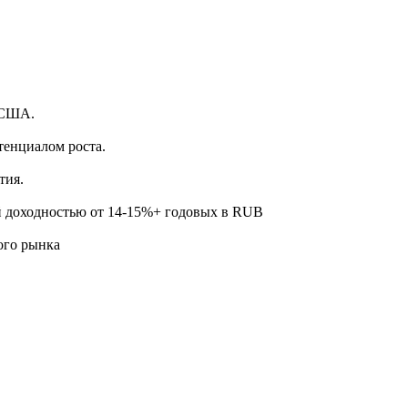
.
 США.
тенциалом роста.
тия.
й доходностью от 14-15%+ годовых в RUB
ого рынка