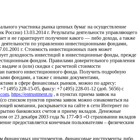
ального участника рынка ценных бумаг на осуществление
России) 13.03.2014 г. Результаты деятельности управляющего
т и не гарантирует получение какого — либо дохода, а также
ие деятельности по управлению инвестиционными фондами,
01.2001 г. Стоимость инвестиционных паев может
ирует доходность инвестиций в инвестиционные фонды, прежде
вестиционным фондом. Правилами доверительного управления
выдаче и (или) скидки с расчетной стоимости
паи паевого инвестиционного фонда. Получить подробную
ыми фондами, а также с иными документами,
тами в сфере финансовых рынков, можно по адресу:
 (495) 228-15-05, факсу: +7 (495) 228-01-12 (доб. 5656) с
l.com
,
https://entrustment.ru
, в пунктах приема заявок на
(со списком пунктов приема заявок можно ознакомиться на
авляющей компании, раскрывается на сайте в сети Интернет по
о открытию банковских счетов и приему вкладов. Денежные
ном от 23 декабря 2003 года № 177-ФЗ «О страховании вкладов
ение предоставляется конечным пользователям – физическим
ем финансовых инструментов, финансовые инструменты либо