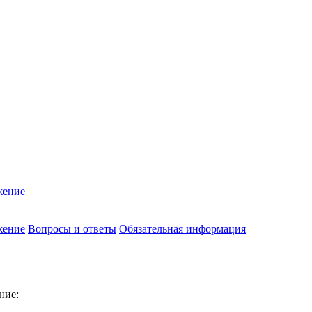
жение
жение
Вопросы и ответы
Обязательная информация
ние: