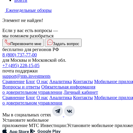
Войти
Еженедельные обзоры
Элемент не найден!
Если у вас есть вопросы —
мы поможем разобраться
Перезвоните мне
Задать вопрос
бесплатно для регионов РФ
8 (800) 737-77-00
для Москвы и Московской обл.
+7 (495) 228-15-05
почта поддержки
support@mts.investments
Сравнение
Блог
О нас
Аналитика
Контакты
Мобильное прило
Вопросы и ответы
Обязательная информация
о доверительном управлении
Личный кабинет
Сравнение
Блог
О нас
Аналитика
Контакты
Мобильное прило
о доверительном управлении
Мы в социальных сетях
Установите мобильное
приложение МТС Инвестиции:
Установите мобильное приложе