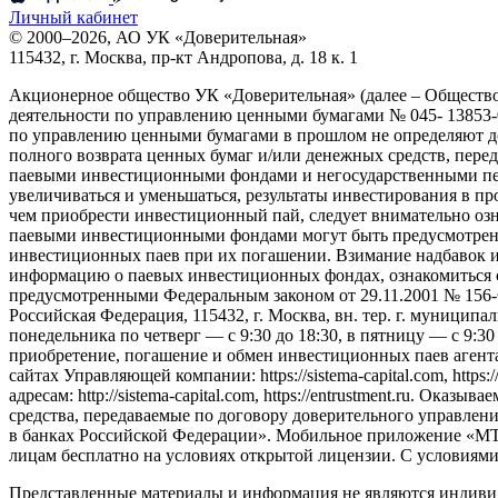
Личный кабинет
© 2000–2026, АО УК «Доверительная»
115432, г. Москва, пр-кт Андропова, д. 18 к. 1
Акционерное общество УК «Доверительная» (далее – Обществ
деятельности по управлению ценными бумагами № 045- 13853-0
по управлению ценными бумагами в прошлом не определяют до
полного возврата ценных бумаг и/или денежных средств, пер
паевыми инвестиционными фондами и негосударственными пен
увеличиваться и уменьшаться, результаты инвестирования в п
чем приобрести инвестиционный пай, следует внимательно оз
паевыми инвестиционными фондами могут быть предусмотрены 
инвестиционных паев при их погашении. Взимание надбавок 
информацию о паевых инвестиционных фондах, ознакомиться 
предусмотренными Федеральным законом от 29.11.2001 № 156
Российская Федерация, 115432, г. Москва, вн. тер. г. муниципаль
понедельника по четверг — c 9:30 до 18:30, в пятницу — с 9:3
приобретение, погашение и обмен инвестиционных паев агент
сайтах Управляющей компании: https://sistema-capital.com, http
адресам: http://sistema-capital.com, https://entrustment.ru. 
средства, передаваемые по договору доверительного управлени
в банках Российской Федерации». Мобильное приложение «МТС
лицам бесплатно на условиях открытой лицензии. С условиям
Представленные материалы и информация не являются индиви