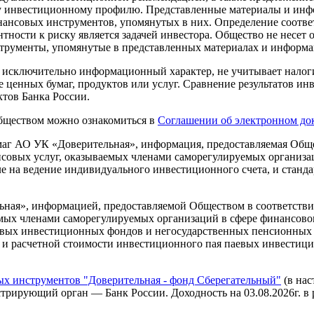
ему инвестиционному профилю. Представленные материалы и и
нансовых инструментов, упомянутых в них. Определение соотве
ности к риску является задачей инвестора. Общество не несет 
трументы, упомянутые в представленных материалах и информа
т исключительно информационный характер, не учитывает налоги
 ценных бумаг, продуктов или услуг. Сравнение результатов инв
тов Банка России.
Обществом можно ознакомиться в
Соглашении об электронном до
г АО УК «Доверительная», информация, предоставляемая Общес
нсовых услуг, оказываемых членами саморегулируемых организ
ле на ведение индивидуального инвестиционного счета, и станд
ая», информацией, предоставляемой Обществом в соответствии
аемых членами саморегулируемых организаций в сфере финансо
вых инвестиционных фондов и негосударственных пенсионных 
в и расчетной стоимости инвестиционного пая паевых инвестиц
 инструментов "Доверительная - фонд Сберегательный"
(в нас
рирующий орган — Банк России. Доходность на 03.08.2026г. в рубл