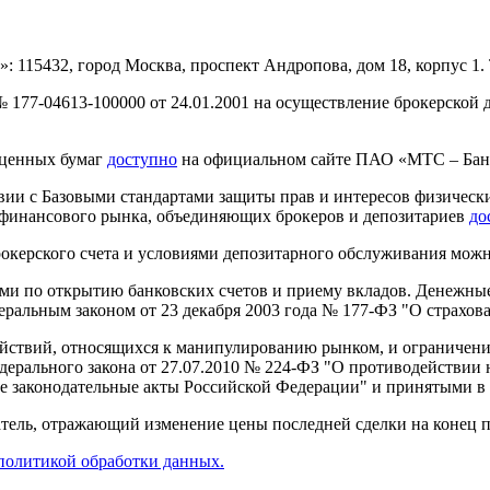
15432, город Москва, проспект Андропова, дом 18, корпус 1. Те
177-04613-100000 от 24.01.2001 на осуществление брокерской 
ценных бумаг
доступно
на официальном сайте ПАО «МТС – Бан
ии с Базовыми стандартами защиты прав и интересов физически
 финансового рынка, объединяющих брокеров и депозитариев
до
окерского счета и условиями депозитарного обслуживания мож
и по открытию банковских счетов и приему вкладов. Денежные 
еральным законом от 23 декабря 2003 года № 177-ФЗ "О страхов
йствий, относящихся к манипулированию рынком, и ограничения
дерального закона от 27.07.2010 № 224-ФЗ "О противодействи
 законодательные акты Российской Федерации" и принятыми в 
ель, отражающий изменение цены последней сделки на конец пе
политикой обработки данных.