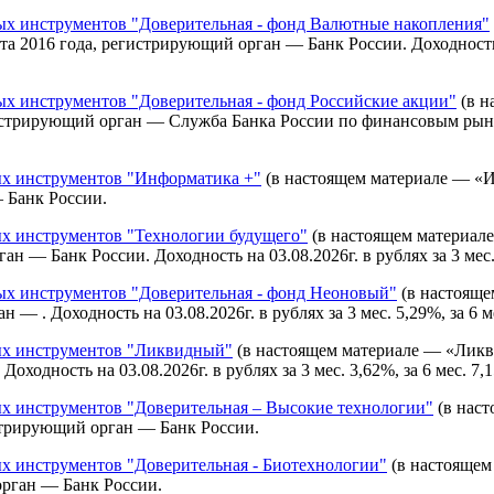
 инструментов "Доверительная - фонд Валютные накопления"
2016 года, регистрирующий орган — Банк России. Доходность на 0
 инструментов "Доверительная - фонд Российские акции"
(в н
стрирующий орган — Служба Банка России по финансовым рынкам.
х инструментов "Информатика +"
(в настоящем материале — «И
 Банк России.
 инструментов "Технологии будущего"
(в настоящем материал
— Банк России. Доходность на 03.08.2026г. в рублях за 3 мес. -7,
 инструментов "Доверительная - фонд Неоновый"
(в настояще
 . Доходность на 03.08.2026г. в рублях за 3 мес. 5,29%, за 6 мес
х инструментов "Ликвидный"
(в настоящем материале — «Ликв
одность на 03.08.2026г. в рублях за 3 мес. 3,62%, за 6 мес. 7,1
 инструментов "Доверительная – Высокие технологии"
(в наст
стрирующий орган — Банк России.
 инструментов "Доверительная - Биотехнологии"
(в настоящем
орган — Банк России.