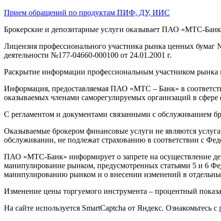
Прием обращений по продуктам ПИФ, ДУ, ИИС
Брокерские и депозитарные услуги оказывает ПАО «МТС-Банк»: 1
Лицензия профессионального участника рынка ценных бумаг № 
деятельности №177-04660-000100 от 24.01.2001 г.
Раскрытие информации профессиональным участником рынка 
Информация, предоставляемая ПАО «МТС – Банк» в соответств
оказываемых членами саморегулируемых организаций в сфере
С регламентом и документами связанными с обслуживанием бр
Оказываемые брокером финансовые услуги не являются услугам
обслуживании, не подлежат страхованию в соответствии с Фед
ПАО «МТС-Банк» информирует о запрете на осуществление де
манипулирование рынком, предусмотренных статьями 5 и 6 Фе
манипулированию рынком и о внесении изменений в отдельные
Изменение цены торгуемого инструмента – процентный показат
На сайте используется SmartCaptcha от Яндекс. Ознакомьтесь с