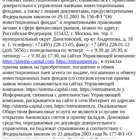
доверительного управления паевыми инвестиционными
фондами, а также с иными документами, предусмотренными
Федеральным законом от 29.11.2001 № 156-ФЗ "Об
инвестиционных фондах" и нормативными правовыми
актами в сфере финансовых рынков, можно по адресу:
Российская Федерация, 115432, г. Москва, вн. тер. г.
муниципальный округ Даниловский, пр-кт Андропова, д. 18
к. 1, телефону: +7 (495) 228-15-05, факсу: +7 (495) 228-01-12
(доб. 5656) с понедельника по четверг — c 9:30 до 18:30, в
пятницу — с 9:30 до 17:30, на сайтах Управляющей компании:
https://sistema-capital.com
,
https://entrustment.ru
, в пунктах
приема заявок на приобретение, погашение и обмен
инвестиционных паев агента по выдаче, погашению и обмену
инвестиционных паев фондов (со списком пунктов приема
заявок можно ознакомиться на сайтах Управляющей
компании: https://sistema-capital.com, https://entrustment.ru ).
Информация, связанная с деятельностью Управляющей
компании, раскрывается на сайте в сети Интернет по адресам:
http://sistema-capital.com, https://entrustment.ru. Оказываемые
Обществом финансовые услуги не являются услугами по
открытию банковских счетов и приему вкладов. Денежные
средства, передаваемые по договору доверительного
управления, не подлежат страхованию в соответствии с
Федеральным законом от 23 декабря 2003 года № 177-ФЗ «О