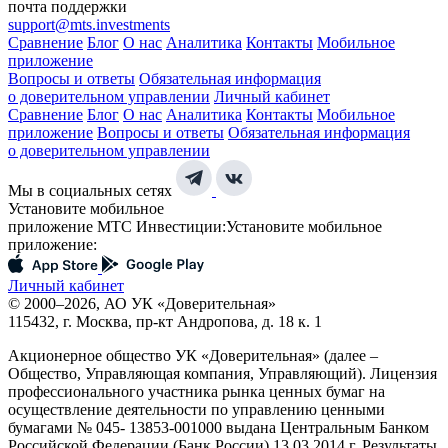
почта поддержки
support@mts.investments
Сравнение
Блог
О нас
Аналитика
Контакты
Мобильное
приложение
Вопросы и ответы
Обязательная информация
о доверительном управлении
Личный кабинет
Сравнение
Блог
О нас
Аналитика
Контакты
Мобильное
приложение
Вопросы и ответы
Обязательная информация
о доверительном управлении
Мы в социальных сетях
Установите мобильное
приложение МТС Инвестиции:
Установите мобильное
приложение:
Личный кабинет
© 2000–2026, АО УК «Доверительная»
115432, г. Москва, пр-кт Андропова, д. 18 к. 1
Акционерное общество УК «Доверительная» (далее –
Общество, Управляющая компания, Управляющий). Лицензия
профессионального участника рынка ценных бумаг на
осуществление деятельности по управлению ценными
бумагами № 045- 13853-001000 выдана Центральным Банком
Российской Федерации (Банк России) 13.03.2014 г. Результаты