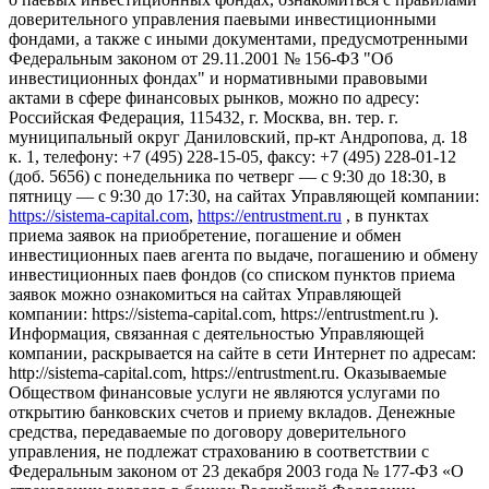
доверительного управления паевыми инвестиционными
фондами, а также с иными документами, предусмотренными
Федеральным законом от 29.11.2001 № 156-ФЗ "Об
инвестиционных фондах" и нормативными правовыми
актами в сфере финансовых рынков, можно по адресу:
Российская Федерация, 115432, г. Москва, вн. тер. г.
муниципальный округ Даниловский, пр-кт Андропова, д. 18
к. 1, телефону: +7 (495) 228-15-05, факсу: +7 (495) 228-01-12
(доб. 5656) с понедельника по четверг — c 9:30 до 18:30, в
пятницу — с 9:30 до 17:30, на сайтах Управляющей компании:
https://sistema-capital.com
,
https://entrustment.ru
, в пунктах
приема заявок на приобретение, погашение и обмен
инвестиционных паев агента по выдаче, погашению и обмену
инвестиционных паев фондов (со списком пунктов приема
заявок можно ознакомиться на сайтах Управляющей
компании: https://sistema-capital.com, https://entrustment.ru ).
Информация, связанная с деятельностью Управляющей
компании, раскрывается на сайте в сети Интернет по адресам:
http://sistema-capital.com, https://entrustment.ru. Оказываемые
Обществом финансовые услуги не являются услугами по
открытию банковских счетов и приему вкладов. Денежные
средства, передаваемые по договору доверительного
управления, не подлежат страхованию в соответствии с
Федеральным законом от 23 декабря 2003 года № 177-ФЗ «О