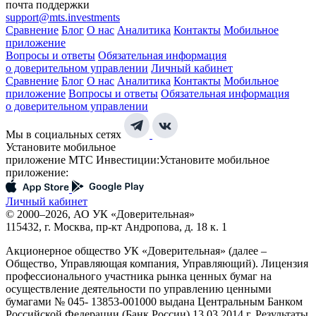
почта поддержки
support@mts.investments
Сравнение
Блог
О нас
Аналитика
Контакты
Мобильное
приложение
Вопросы и ответы
Обязательная информация
о доверительном управлении
Личный кабинет
Сравнение
Блог
О нас
Аналитика
Контакты
Мобильное
приложение
Вопросы и ответы
Обязательная информация
о доверительном управлении
Мы в социальных сетях
Установите мобильное
приложение МТС Инвестиции:
Установите мобильное
приложение:
Личный кабинет
© 2000–2026, АО УК «Доверительная»
115432, г. Москва, пр-кт Андропова, д. 18 к. 1
Акционерное общество УК «Доверительная» (далее –
Общество, Управляющая компания, Управляющий). Лицензия
профессионального участника рынка ценных бумаг на
осуществление деятельности по управлению ценными
бумагами № 045- 13853-001000 выдана Центральным Банком
Российской Федерации (Банк России) 13.03.2014 г. Результаты