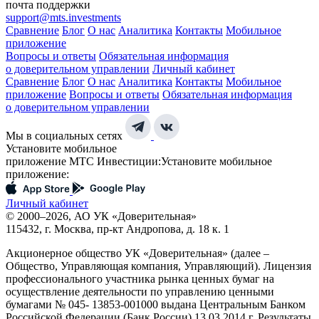
почта поддержки
support@mts.investments
Сравнение
Блог
О нас
Аналитика
Контакты
Мобильное
приложение
Вопросы и ответы
Обязательная информация
о доверительном управлении
Личный кабинет
Сравнение
Блог
О нас
Аналитика
Контакты
Мобильное
приложение
Вопросы и ответы
Обязательная информация
о доверительном управлении
Мы в социальных сетях
Установите мобильное
приложение МТС Инвестиции:
Установите мобильное
приложение:
Личный кабинет
© 2000–2026, АО УК «Доверительная»
115432, г. Москва, пр-кт Андропова, д. 18 к. 1
Акционерное общество УК «Доверительная» (далее –
Общество, Управляющая компания, Управляющий). Лицензия
профессионального участника рынка ценных бумаг на
осуществление деятельности по управлению ценными
бумагами № 045- 13853-001000 выдана Центральным Банком
Российской Федерации (Банк России) 13.03.2014 г. Результаты