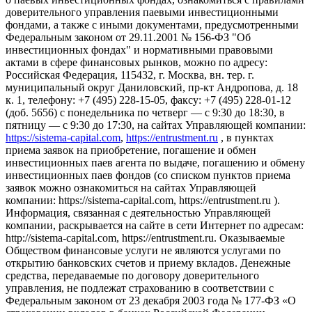
доверительного управления паевыми инвестиционными
фондами, а также с иными документами, предусмотренными
Федеральным законом от 29.11.2001 № 156-ФЗ "Об
инвестиционных фондах" и нормативными правовыми
актами в сфере финансовых рынков, можно по адресу:
Российская Федерация, 115432, г. Москва, вн. тер. г.
муниципальный округ Даниловский, пр-кт Андропова, д. 18
к. 1, телефону: +7 (495) 228-15-05, факсу: +7 (495) 228-01-12
(доб. 5656) с понедельника по четверг — c 9:30 до 18:30, в
пятницу — с 9:30 до 17:30, на сайтах Управляющей компании:
https://sistema-capital.com
,
https://entrustment.ru
, в пунктах
приема заявок на приобретение, погашение и обмен
инвестиционных паев агента по выдаче, погашению и обмену
инвестиционных паев фондов (со списком пунктов приема
заявок можно ознакомиться на сайтах Управляющей
компании: https://sistema-capital.com, https://entrustment.ru ).
Информация, связанная с деятельностью Управляющей
компании, раскрывается на сайте в сети Интернет по адресам:
http://sistema-capital.com, https://entrustment.ru. Оказываемые
Обществом финансовые услуги не являются услугами по
открытию банковских счетов и приему вкладов. Денежные
средства, передаваемые по договору доверительного
управления, не подлежат страхованию в соответствии с
Федеральным законом от 23 декабря 2003 года № 177-ФЗ «О