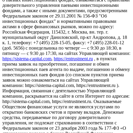
доверительного управления паевыми инвестиционными
фондами, а также с иными документами, предусмотренными
Федеральным законом от 29.11.2001 № 156-ФЗ "Об
инвестиционных фондах" и нормативными правовыми
актами в сфере финансовых рынков, можно по адресу:
Российская Федерация, 115432, г. Москва, вн. тер. г.
муниципальный округ Даниловский, пр-кт Андропова, д. 18
к. 1, телефону: +7 (495) 228-15-05, факсу: +7 (495) 228-01-12
(доб. 5656) с понедельника по четверг — c 9:30 до 18:30, в
пятницу — с 9:30 до 17:30, на сайтах Управляющей компании:
https://sistema-capital.com
,
https://entrustment.ru
, в пунктах
приема заявок на приобретение, погашение и обмен
инвестиционных паев агента по выдаче, погашению и обмену
инвестиционных паев фондов (со списком пунктов приема
заявок можно ознакомиться на сайтах Управляющей
компании: https://sistema-capital.com, https://entrustment.ru ).
Информация, связанная с деятельностью Управляющей
компании, раскрывается на сайте в сети Интернет по адресам:
http://sistema-capital.com, https://entrustment.ru. Оказываемые
Обществом финансовые услуги не являются услугами по
открытию банковских счетов и приему вкладов. Денежные
средства, передаваемые по договору доверительного
управления, не подлежат страхованию в соответствии с
Федеральным законом от 23 декабря 2003 года № 177-ФЗ «О