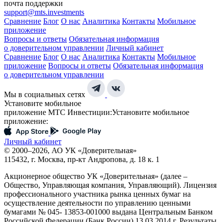
почта поддержки
support@mts.investments
Сравнение
Блог
О нас
Аналитика
Контакты
Мобильное
приложение
Вопросы и ответы
Обязательная информация
о доверительном управлении
Личный кабинет
Сравнение
Блог
О нас
Аналитика
Контакты
Мобильное
приложение
Вопросы и ответы
Обязательная информация
о доверительном управлении
Мы в социальных сетях
Установите мобильное
приложение МТС Инвестиции:
Установите мобильное
приложение:
Личный кабинет
© 2000–2026, АО УК «Доверительная»
115432, г. Москва, пр-кт Андропова, д. 18 к. 1
Акционерное общество УК «Доверительная» (далее –
Общество, Управляющая компания, Управляющий). Лицензия
профессионального участника рынка ценных бумаг на
осуществление деятельности по управлению ценными
бумагами № 045- 13853-001000 выдана Центральным Банком
Российской Федерации (Банк России) 13.03.2014 г. Результаты