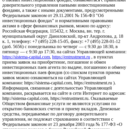
доверительного управления паевыми инвестиционными
фондами, а также с иными документами, предусмотренными
Федеральным законом от 29.11.2001 № 156-ФЗ "Об
инвестиционных фондах" и нормативными правовыми
актами в сфере финансовых рынков, можно по адресу:
Российская Федерация, 115432, г. Москва, вн. тер. г.
муниципальный округ Даниловский, пр-кт Андропова, д. 18
к. 1, телефону: +7 (495) 228-15-05, факсу: +7 (495) 228-01-12
(доб. 5656) с понедельника по четверг — c 9:30 до 18:30, в
пятницу — с 9:30 до 17:30, на сайтах Управляющей компании:
https://sistema-capital.com
,
https://entrustment.ru
, в пунктах
приема заявок на приобретение, погашение и обмен
инвестиционных паев агента по выдаче, погашению и обмену
инвестиционных паев фондов (со списком пунктов приема
заявок можно ознакомиться на сайтах Управляющей
компании: https://sistema-capital.com, https://entrustment.ru ).
Информация, связанная с деятельностью Управляющей
компании, раскрывается на сайте в сети Интернет по адресам:
http://sistema-capital.com, https://entrustment.ru. Оказываемые
Обществом финансовые услуги не являются услугами по
открытию банковских счетов и приему вкладов. Денежные
средства, передаваемые по договору доверительного
управления, не подлежат страхованию в соответствии с
Федеральным законом от 23 декабря 2003 года № 177-ФЗ «О