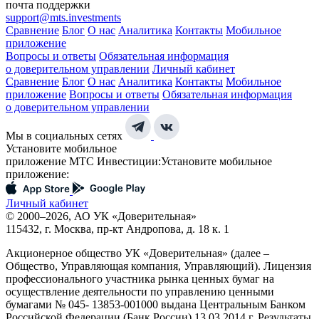
почта поддержки
support@mts.investments
Сравнение
Блог
О нас
Аналитика
Контакты
Мобильное
приложение
Вопросы и ответы
Обязательная информация
о доверительном управлении
Личный кабинет
Сравнение
Блог
О нас
Аналитика
Контакты
Мобильное
приложение
Вопросы и ответы
Обязательная информация
о доверительном управлении
Мы в социальных сетях
Установите мобильное
приложение МТС Инвестиции:
Установите мобильное
приложение:
Личный кабинет
© 2000–2026, АО УК «Доверительная»
115432, г. Москва, пр-кт Андропова, д. 18 к. 1
Акционерное общество УК «Доверительная» (далее –
Общество, Управляющая компания, Управляющий). Лицензия
профессионального участника рынка ценных бумаг на
осуществление деятельности по управлению ценными
бумагами № 045- 13853-001000 выдана Центральным Банком
Российской Федерации (Банк России) 13.03.2014 г. Результаты