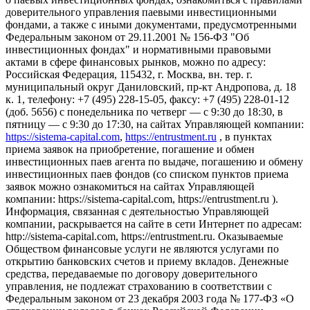
доверительного управления паевыми инвестиционными
фондами, а также с иными документами, предусмотренными
Федеральным законом от 29.11.2001 № 156-ФЗ "Об
инвестиционных фондах" и нормативными правовыми
актами в сфере финансовых рынков, можно по адресу:
Российская Федерация, 115432, г. Москва, вн. тер. г.
муниципальный округ Даниловский, пр-кт Андропова, д. 18
к. 1, телефону: +7 (495) 228-15-05, факсу: +7 (495) 228-01-12
(доб. 5656) с понедельника по четверг — c 9:30 до 18:30, в
пятницу — с 9:30 до 17:30, на сайтах Управляющей компании:
https://sistema-capital.com
,
https://entrustment.ru
, в пунктах
приема заявок на приобретение, погашение и обмен
инвестиционных паев агента по выдаче, погашению и обмену
инвестиционных паев фондов (со списком пунктов приема
заявок можно ознакомиться на сайтах Управляющей
компании: https://sistema-capital.com, https://entrustment.ru ).
Информация, связанная с деятельностью Управляющей
компании, раскрывается на сайте в сети Интернет по адресам:
http://sistema-capital.com, https://entrustment.ru. Оказываемые
Обществом финансовые услуги не являются услугами по
открытию банковских счетов и приему вкладов. Денежные
средства, передаваемые по договору доверительного
управления, не подлежат страхованию в соответствии с
Федеральным законом от 23 декабря 2003 года № 177-ФЗ «О