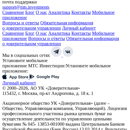
почта поддержки
support@mts.investments
Сравнение
Блог
О нас
Аналитика
Контакты
Мобильное
приложение
Вопросы и ответы
Обязательная информация
о доверительном управлении
Личный кабинет
Сравнение
Блог
О нас
Аналитика
Контакты
Мобильное
приложение
Вопросы и ответы
Обязательная информация
о доверительном управлении
Мы в социальных сетях
Установите мобильное
приложение МТС Инвестиции:
Установите мобильное
приложение:
Личный кабинет
© 2000–2026, АО УК «Доверительная»
115432, г. Москва, пр-кт Андропова, д. 18 к. 1
Акционерное общество УК «Доверительная» (далее –
Общество, Управляющая компания, Управляющий). Лицензия
профессионального участника рынка ценных бумаг на
осуществление деятельности по управлению ценными
бумагами № 045- 13853-001000 выдана Центральным Банком
Российской Федерации (Банк России) 13.03.2014 г. Результаты