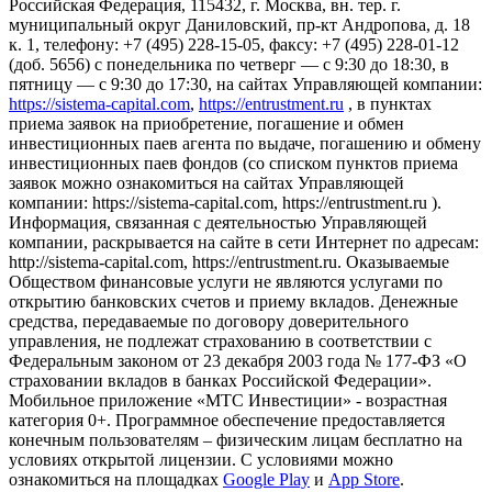
Российская Федерация, 115432, г. Москва, вн. тер. г.
муниципальный округ Даниловский, пр-кт Андропова, д. 18
к. 1, телефону: +7 (495) 228-15-05, факсу: +7 (495) 228-01-12
(доб. 5656) с понедельника по четверг — c 9:30 до 18:30, в
пятницу — с 9:30 до 17:30, на сайтах Управляющей компании:
https://sistema-capital.com
,
https://entrustment.ru
, в пунктах
приема заявок на приобретение, погашение и обмен
инвестиционных паев агента по выдаче, погашению и обмену
инвестиционных паев фондов (со списком пунктов приема
заявок можно ознакомиться на сайтах Управляющей
компании: https://sistema-capital.com, https://entrustment.ru ).
Информация, связанная с деятельностью Управляющей
компании, раскрывается на сайте в сети Интернет по адресам:
http://sistema-capital.com, https://entrustment.ru. Оказываемые
Обществом финансовые услуги не являются услугами по
открытию банковских счетов и приему вкладов. Денежные
средства, передаваемые по договору доверительного
управления, не подлежат страхованию в соответствии с
Федеральным законом от 23 декабря 2003 года № 177-ФЗ «О
страховании вкладов в банках Российской Федерации».
Мобильное приложение «МТС Инвестиции» - возрастная
категория 0+. Программное обеспечение предоставляется
конечным пользователям – физическим лицам бесплатно на
условиях открытой лицензии. С условиями можно
ознакомиться на площадках
Google Play
и
App Store
.