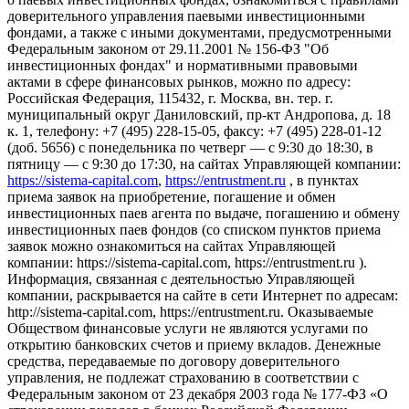
доверительного управления паевыми инвестиционными
фондами, а также с иными документами, предусмотренными
Федеральным законом от 29.11.2001 № 156-ФЗ "Об
инвестиционных фондах" и нормативными правовыми
актами в сфере финансовых рынков, можно по адресу:
Российская Федерация, 115432, г. Москва, вн. тер. г.
муниципальный округ Даниловский, пр-кт Андропова, д. 18
к. 1, телефону: +7 (495) 228-15-05, факсу: +7 (495) 228-01-12
(доб. 5656) с понедельника по четверг — c 9:30 до 18:30, в
пятницу — с 9:30 до 17:30, на сайтах Управляющей компании:
https://sistema-capital.com
,
https://entrustment.ru
, в пунктах
приема заявок на приобретение, погашение и обмен
инвестиционных паев агента по выдаче, погашению и обмену
инвестиционных паев фондов (со списком пунктов приема
заявок можно ознакомиться на сайтах Управляющей
компании: https://sistema-capital.com, https://entrustment.ru ).
Информация, связанная с деятельностью Управляющей
компании, раскрывается на сайте в сети Интернет по адресам:
http://sistema-capital.com, https://entrustment.ru. Оказываемые
Обществом финансовые услуги не являются услугами по
открытию банковских счетов и приему вкладов. Денежные
средства, передаваемые по договору доверительного
управления, не подлежат страхованию в соответствии с
Федеральным законом от 23 декабря 2003 года № 177-ФЗ «О