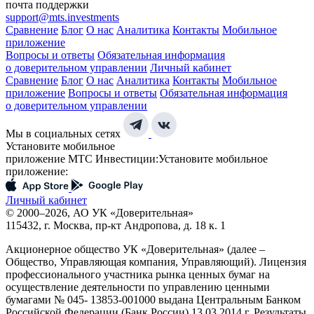
почта поддержки
support@mts.investments
Сравнение
Блог
О нас
Аналитика
Контакты
Мобильное
приложение
Вопросы и ответы
Обязательная информация
о доверительном управлении
Личный кабинет
Сравнение
Блог
О нас
Аналитика
Контакты
Мобильное
приложение
Вопросы и ответы
Обязательная информация
о доверительном управлении
Мы в социальных сетях
Установите мобильное
приложение МТС Инвестиции:
Установите мобильное
приложение:
Личный кабинет
© 2000–2026, АО УК «Доверительная»
115432, г. Москва, пр-кт Андропова, д. 18 к. 1
Акционерное общество УК «Доверительная» (далее –
Общество, Управляющая компания, Управляющий). Лицензия
профессионального участника рынка ценных бумаг на
осуществление деятельности по управлению ценными
бумагами № 045- 13853-001000 выдана Центральным Банком
Российской Федерации (Банк России) 13.03.2014 г. Результаты