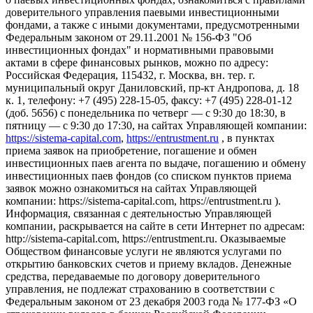
доверительного управления паевыми инвестиционными
фондами, а также с иными документами, предусмотренными
Федеральным законом от 29.11.2001 № 156-ФЗ "Об
инвестиционных фондах" и нормативными правовыми
актами в сфере финансовых рынков, можно по адресу:
Российская Федерация, 115432, г. Москва, вн. тер. г.
муниципальный округ Даниловский, пр-кт Андропова, д. 18
к. 1, телефону: +7 (495) 228-15-05, факсу: +7 (495) 228-01-12
(доб. 5656) с понедельника по четверг — c 9:30 до 18:30, в
пятницу — с 9:30 до 17:30, на сайтах Управляющей компании:
https://sistema-capital.com
,
https://entrustment.ru
, в пунктах
приема заявок на приобретение, погашение и обмен
инвестиционных паев агента по выдаче, погашению и обмену
инвестиционных паев фондов (со списком пунктов приема
заявок можно ознакомиться на сайтах Управляющей
компании: https://sistema-capital.com, https://entrustment.ru ).
Информация, связанная с деятельностью Управляющей
компании, раскрывается на сайте в сети Интернет по адресам:
http://sistema-capital.com, https://entrustment.ru. Оказываемые
Обществом финансовые услуги не являются услугами по
открытию банковских счетов и приему вкладов. Денежные
средства, передаваемые по договору доверительного
управления, не подлежат страхованию в соответствии с
Федеральным законом от 23 декабря 2003 года № 177-ФЗ «О