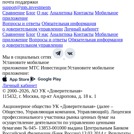
почта поддержки
support@mts.investments
Сравнение
Блог
О нас
Аналитика
Контакты
Мобильное
приложение
Вопросы и ответы
Обязательная информация
о доверительном управлении
Личный кабинет
Сравнение
Блог
О нас
Аналитика
Контакты
Мобильное
приложение
Вопросы и ответы
Обязательная информация
о доверительном управлении
Мы в социальных сетях
Установите мобильное
приложение МТС Инвестиции:
Установите мобильное
приложение:
Личный кабинет
© 2000–2026, АО УК «Доверительная»
115432, г. Москва, пр-кт Андропова, д. 18 к. 1
Акционерное общество УК «Доверительная» (далее –
Общество, Управляющая компания, Управляющий). Лицензия
профессионального участника рынка ценных бумаг на
осуществление деятельности по управлению ценными
бумагами № 045- 13853-001000 выдана Центральным Банком
Российской Федерации (Банк России) 13.03.2014 г. Результаты