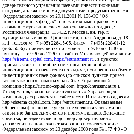
доверительного управления паевыми инвестиционными
фондами, а также с иными документами, предусмотренными
Федеральным законом от 29.11.2001 № 156-ФЗ "Об
инвестиционных фондах" и нормативными правовыми
актами в сфере финансовых рынков, можно по адресу:
Российская Федерация, 115432, г. Москва, вн. тер. г.
муниципальный округ Даниловский, пр-кт Андропова, д. 18
к. 1, телефону: +7 (495) 228-15-05, факсу: +7 (495) 228-01-12
(доб. 5656) с понедельника по четверг — c 9:30 до 18:30, в
пятницу — с 9:30 до 17:30, на сайтах Управляющей компании:
https://sistema-capital.com
,
https://entrustment.ru
, в пунктах
приема заявок на приобретение, погашение и обмен
инвестиционных паев агента по выдаче, погашению и обмену
инвестиционных паев фондов (со списком пунктов приема
заявок можно ознакомиться на сайтах Управляющей
компании: https://sistema-capital.com, https://entrustment.ru ).
Информация, связанная с деятельностью Управляющей
компании, раскрывается на сайте в сети Интернет по адресам:
http://sistema-capital.com, https://entrustment.ru. Оказываемые
Обществом финансовые услуги не являются услугами по
открытию банковских счетов и приему вкладов. Денежные
средства, передаваемые по договору доверительного
управления, не подлежат страхованию в соответствии с
Федеральным законом от 23 декабря 2003 года № 177-ФЗ «О