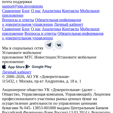
почта поддержки
support@mts.investments
Сравнение
Блог
О нас
Аналитика
Контакты
Мобильное
приложение
Вопросы и ответы
Обязательная информация
о доверительном управлении
Личный кабинет
Сравнение
Блог
О нас
Аналитика
Контакты
Мобильное
приложение
Вопросы и ответы
Обязательная информация
о доверительном управлении
Мы в социальных сетях
Установите мобильное
приложение МТС Инвестиции:
Установите мобильное
приложение:
Личный кабинет
© 2000–2026, АО УК «Доверительная»
115432, г. Москва, пр-кт Андропова, д. 18 к. 1
Акционерное общество УК «Доверительная» (далее –
Общество, Управляющая компания, Управляющий). Лицензия
профессионального участника рынка ценных бумаг на
осуществление деятельности по управлению ценными
бумагами № 045- 13853-001000 выдана Центральным Банком
Российской Федерации (Банк России) 13.03.2014 г. Результаты