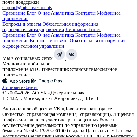
почта поддержки
support@mts.investments
Сравнение
Блог
О нас
Аналитика
Контакты
Мобильное
приложение
Вопросы и ответы
Обязательная информация
о доверительном управлении
Личный кабинет
Сравнение
Блог
О нас
Аналитика
Контакты
Мобильное
приложение
Вопросы и ответы
Обязательная информация
о доверительном управлении
Мы в социальных сетях
Установите мобильное
приложение МТС Инвестиции:
Установите мобильное
приложение:
Личный кабинет
© 2000–2026, АО УК «Доверительная»
115432, г. Москва, пр-кт Андропова, д. 18 к. 1
Акционерное общество УК «Доверительная» (далее –
Общество, Управляющая компания, Управляющий). Лицензия
профессионального участника рынка ценных бумаг на
осуществление деятельности по управлению ценными
бумагами № 045- 13853-001000 выдана Центральным Банком
Российской Федерации (Банк России) 13.03.2014 г. Результаты