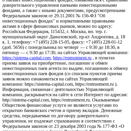
доверительного управления паевыми инвестиционными
фондами, а также с иными документами, предусмотренными
Федеральным законом от 29.11.2001 № 156-ФЗ "Об
инвестиционных фондах" и нормативными правовыми
актами в сфере финансовых рынков, можно по адресу:
Российская Федерация, 115432, г. Москва, вн. тер. г.
муниципальный округ Даниловский, пр-кт Андропова, д. 18
к. 1, телефону: +7 (495) 228-15-05, факсу: +7 (495) 228-01-12
(доб. 5656) с понедельника по четверг — c 9:30 до 18:30, в
пятницу — с 9:30 до 17:30, на сайтах Управляющей компании:
https://sistema-capital.com
,
https://entrustment.ru
, в пунктах
приема заявок на приобретение, погашение и обмен
инвестиционных паев агента по выдаче, погашению и обмену
инвестиционных паев фондов (со списком пунктов приема
заявок можно ознакомиться на сайтах Управляющей
компании: https://sistema-capital.com, https://entrustment.ru ).
Информация, связанная с деятельностью Управляющей
компании, раскрывается на сайте в сети Интернет по адресам:
http://sistema-capital.com, https://entrustment.ru. Оказываемые
Обществом финансовые услуги не являются услугами по
открытию банковских счетов и приему вкладов. Денежные
средства, передаваемые по договору доверительного
управления, не подлежат страхованию в соответствии с
Федеральным законом от 23 декабря 2003 года № 177-ФЗ «О