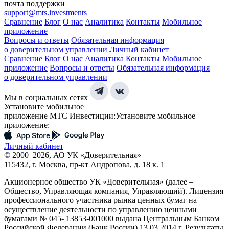
почта поддержки
support@mts.investments
Сравнение
Блог
О нас
Аналитика
Контакты
Мобильное
приложение
Вопросы и ответы
Обязательная информация
о доверительном управлении
Личный кабинет
Сравнение
Блог
О нас
Аналитика
Контакты
Мобильное
приложение
Вопросы и ответы
Обязательная информация
о доверительном управлении
Мы в социальных сетях
Установите мобильное
приложение МТС Инвестиции:
Установите мобильное
приложение:
Личный кабинет
© 2000–2026, АО УК «Доверительная»
115432, г. Москва, пр-кт Андропова, д. 18 к. 1
Акционерное общество УК «Доверительная» (далее –
Общество, Управляющая компания, Управляющий). Лицензия
профессионального участника рынка ценных бумаг на
осуществление деятельности по управлению ценными
бумагами № 045- 13853-001000 выдана Центральным Банком
Российской Федерации (Банк России) 13.03.2014 г. Результаты