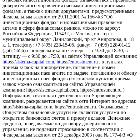
доверительного управления паевыми инвестиционными
фондами, а также с иными документами, предусмотренными
Федеральным законом от 29.11.2001 № 156-ФЗ "Об
инвестиционных фондах" и нормативными правовыми
актами в сфере финансовых рынков, можно по адресу:
Российская Федерация, 115432, г. Москва, вн. тер. г.
муниципальный округ Даниловский, пр-кт Андропова, д. 18
к. 1, телефону: +7 (495) 228-15-05, факсу: +7 (495) 228-01-12
(доб. 5656) с понедельника по четверг — c 9:30 до 18:30, в
пятницу — с 9:30 до 17:30, на сайтах Управляющей компании:
https://sistema-capital.com
,
https://entrustment.ru
, в пунктах
приема заявок на приобретение, погашение и обмен
инвестиционных паев агента по выдаче, погашению и обмену
инвестиционных паев фондов (со списком пунктов приема
заявок можно ознакомиться на сайтах Управляющей
компании: https://sistema-capital.com, https://entrustment.ru ).
Информация, связанная с деятельностью Управляющей
компании, раскрывается на сайте в сети Интернет по адресам:
http://sistema-capital.com, https://entrustment.ru. Оказываемые
Обществом финансовые услуги не являются услугами по
открытию банковских счетов и приему вкладов. Денежные
средства, передаваемые по договору доверительного
управления, не подлежат страхованию в соответствии с
Федеральным законом от 23 декабря 2003 года № 177-ФЗ «О