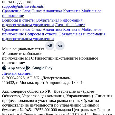
почта поддержки
support@mts.investments
Сравнение
Блог
О нас
Аналитика
Контакты
Мобильное
приложение
Вопросы и ответы
Обязательная информация
о доверительном управлении
Личный кабинет
Сравнение
Блог
О нас
Аналитика
Контакты
Мобильное
приложение
Вопросы и ответы
Обязательная информация
о доверительном управлении
Мы в социальных сетях
Установите мобильное
приложение МТС Инвестиции:
Установите мобильное
приложение:
Личный кабинет
© 2000–2026, АО УК «Доверительная»
115432, г. Москва, пр-кт Андропова, д. 18 к. 1
Акционерное общество УК «Доверительная» (далее –
Общество, Управляющая компания, Управляющий). Лицензия
профессионального участника рынка ценных бумаг на
осуществление деятельности по управлению ценными
бумагами № 045- 13853-001000 выдана Центральным Банком
Российской Федерации (Банк России) 13.03.2014 г. Результаты