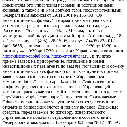
доверительного управления паевыми инвестиционными
фондами, а также с иными документами, предусмотренными
Федеральным законом от 29.11.2001 № 156-ФЗ "Об
инвестиционных фондах" и нормативными правовыми
актами в сфере финансовых рынков, можно по адресу:
Российская Федерация, 115432, г. Москва, вн. тер. г.
муниципальный округ Даниловский, пр-кт Андропова, д. 18
к. 1, телефону: +7 (495) 228-15-05, факсу: +7 (495) 228-01-12
(доб. 5656) с понедельника по четверг — c 9:30 до 18:30, в
пятницу — с 9:30 до 17:30, на сайтах Управляющей компании:
https://sistema-capital.com
,
https://entrustment.ru
, в пунктах
приема заявок на приобретение, погашение и обмен
инвестиционных паев агента по выдаче, погашению и обмену
инвестиционных паев фондов (со списком пунктов приема
заявок можно ознакомиться на сайтах Управляющей
компании: https://sistema-capital.com, https://entrustment.ru ).
Информация, связанная с деятельностью Управляющей
компании, раскрывается на сайте в сети Интернет по адресам:
http://sistema-capital.com, https://entrustment.ru. Оказываемые
Обществом финансовые услуги не являются услугами по
открытию банковских счетов и приему вкладов. Денежные
средства, передаваемые по договору доверительного
управления, не подлежат страхованию в соответствии с
Федеральным законом от 23 декабря 2003 года № 177-ФЗ «О